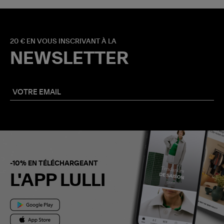
20 € EN VOUS INSCRIVANT À LA
NEWSLETTER
-10% EN TÉLÉCHARGEANT
L'APP LULLI