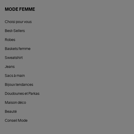
MODE FEMME
Choisi pour vous
Best-Sellers
Robes
Baskets femme
Sweatshirt
Jeans
Sacs à main
Bijoux tendances
Doudounes et Parkas
Maison déco
Beauté
Conseil Mode