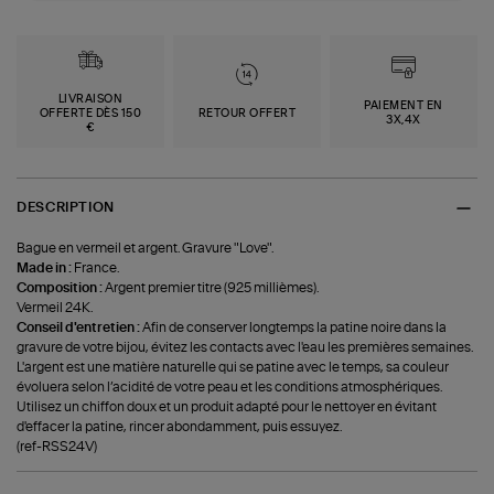
LIVRAISON
PAIEMENT EN
OFFERTE DÈS 150
RETOUR OFFERT
3X,4X
€
DESCRIPTION
Bague en vermeil et argent. Gravure "Love".
Made in :
France.
Composition :
Argent premier titre (925 millièmes).
Vermeil 24K.
Conseil d'entretien :
Afin de conserver longtemps la patine noire dans la
gravure de votre bijou, évitez les contacts avec l'eau les premières semaines.
L'argent est une matière naturelle qui se patine avec le temps, sa couleur
évoluera selon l’acidité de votre peau et les conditions atmosphériques.
Utilisez un chiffon doux et un produit adapté pour le nettoyer en évitant
d'effacer la patine, rincer abondamment, puis essuyez.
(ref-RSS24V)