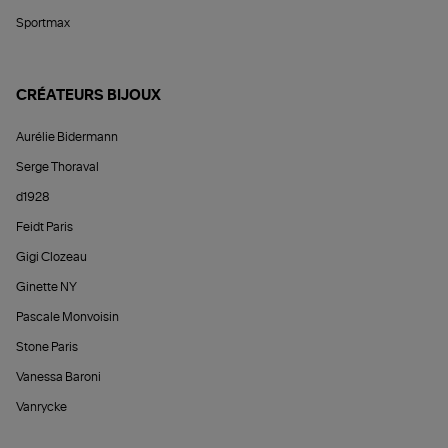
Sportmax
CRÉATEURS BIJOUX
Aurélie Bidermann
Serge Thoraval
d1928
Feidt Paris
Gigi Clozeau
Ginette NY
Pascale Monvoisin
Stone Paris
Vanessa Baroni
Vanrycke