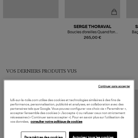
SERGE THORAVAL
S
Boucles d'oreilles Quand fond
Bag
la neige... Vermeil
265,00 €
VOS DERNIERS PRODUITS VUS
Continuer sans accepter
lulli-sur-la-toile.com utilise des cookies et technologies similaires à des fins de
performance, personnalisation, publicité et analyses, en collaboration avec des
partenaires tels que Google. Vous pouvez configurer vos choix via « Paramétrer »,
accepter l’ensemble des cookies (« J’accepte ») ou refuser ceux non strictement
nécessaires (« Continuer sans accepter »). Pour en savoir plus sur l’utilisation de
vos données,
consulter notre politique de cookies
Paramètres des cookies
Autoriser tous les cookies