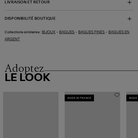
LIVRAISON ET RETOUR
DISPONIBILITÉ BOUTIQUE
-
-
-
BIJOUX
BAGUES
BAGUES FINES
BAGUES EN
Collections similaires :
ARGENT
Adoptez
LE LOOK
MADE IN FRANCE
MADE 