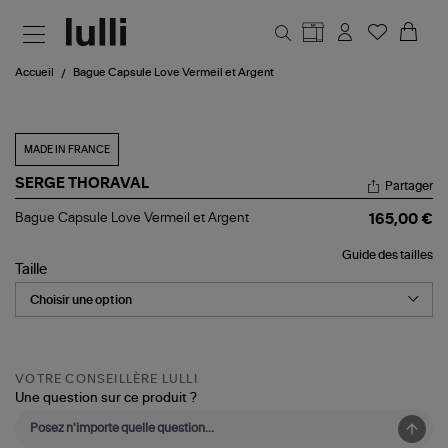
Aller au contenu principal
Accueil
Bague Capsule Love Vermeil et Argent
MADE IN FRANCE
SERGE THORAVAL
Partager
Bague
Bague Capsule Love Vermeil et Argent
165,00 €
Capsule
Love
Guide des tailles
Vermeil
Taille
et
Argent
VOTRE CONSEILLÈRE LULLI
Une question sur ce produit ?