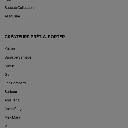
Baobab Collection
Assouline
CRÉATEURS PRÊT-À-PORTER
Kujten
Samsoe Samsoe
Soeur
Ganni
Éric Bompard
Barbour
Ami Paris
Anine Bing
Max Mara
&