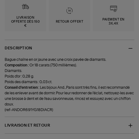
LIVRAISON
PAIEMENT EN
OFFERTE DÈS 150
RETOUR OFFERT
3X,4X
€
DESCRIPTION
Bague chaîne en or jaune avec une croix pavée de diamants.
Composition :
Or 18 carats (750 millièmes).
Diamants.
Poids d'or : 0,28 g.
Poids des diamants : 0,03 ct.
Conseil d'entretien :
Les bijoux And...Paris sont très fins, il est recommandé
de les enlever avant de dormir. Pour leur redonner de l'éclat, nettoyez-les avec
une brosse à dent et de l'eau savonneuse, rincez et essuyez avec un chiffon
doux.
(ref-ANDOR691YG18DIACR)
LIVRAISON ET RETOUR