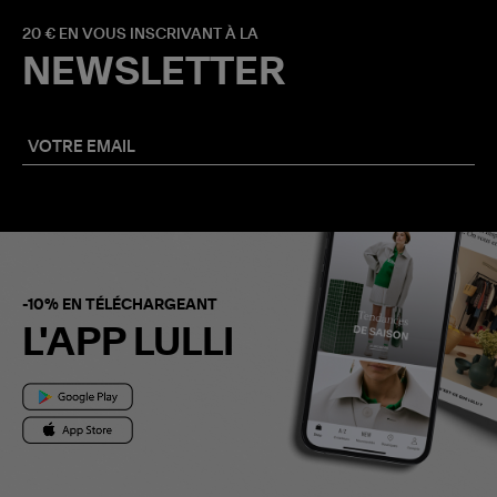
20 € EN VOUS INSCRIVANT À LA
NEWSLETTER
-10% EN TÉLÉCHARGEANT
L'APP LULLI