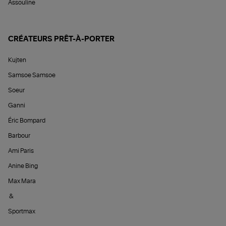
Assouline
CRÉATEURS PRÊT-À-PORTER
Kujten
Samsoe Samsoe
Soeur
Ganni
Éric Bompard
Barbour
Ami Paris
Anine Bing
Max Mara
&
Sportmax