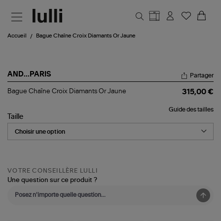
Aller au contenu principal
Accueil
Bague Chaîne Croix Diamants Or Jaune
AND...PARIS
Partager
Bague
Bague Chaîne Croix Diamants Or Jaune
315,00 €
Chaîne
Croix
Guide des tailles
Diamants
Taille
Or
Jaune
VOTRE CONSEILLÈRE LULLI
Une question sur ce produit ?