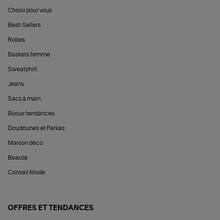
Choisi pour vous
Best-Sellers
Robes
Baskets femme
Sweatshirt
Jeans
Sacs à main
Bijoux tendances
Doudounes et Parkas
Maison déco
Beauté
Conseil Mode
OFFRES ET TENDANCES