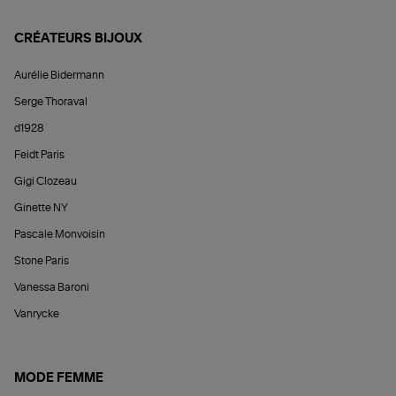
CRÉATEURS BIJOUX
Aurélie Bidermann
Serge Thoraval
d1928
Feidt Paris
Gigi Clozeau
Ginette NY
Pascale Monvoisin
Stone Paris
Vanessa Baroni
Vanrycke
MODE FEMME