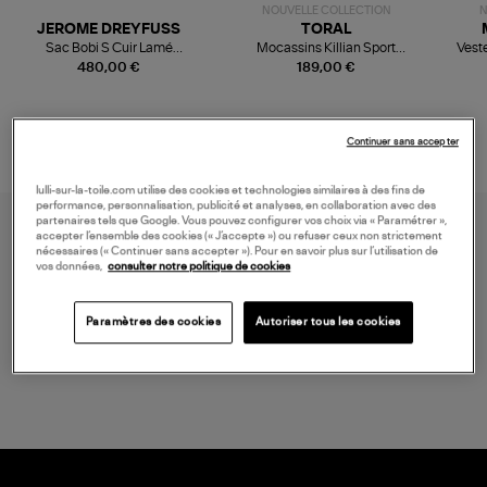
NOUVELLE COLLECTION
N
JEROME DREYFUSS
TORAL
Sac Bobi S Cuir Lamé
Mocassins Killian Sport
Veste
Champagne
Mousse
480,00 €
189,00 €
Continuer sans accepter
lulli-sur-la-toile.com utilise des cookies et technologies similaires à des fins de
performance, personnalisation, publicité et analyses, en collaboration avec des
partenaires tels que Google. Vous pouvez configurer vos choix via « Paramétrer »,
accepter l’ensemble des cookies (« J’accepte ») ou refuser ceux non strictement
nécessaires (« Continuer sans accepter »). Pour en savoir plus sur l’utilisation de
vos données,
consulter notre politique de cookies
Paramètres des cookies
Autoriser tous les cookies
LIVRAISON GRATUITE
à partir de 150 € d'achat*