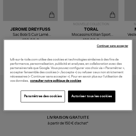
NOUVELLE COLLECTION
N
JEROME DREYFUSS
TORAL
Sac Bobi S Cuir Lamé
Mocassins Killian Sport
Veste
Champagne
Mousse
480,00 €
189,00 €
Continuer sans accepter
lulli-sur-la-toile.com utilise des cookies et technologies similaires à des fins de
performance, personnalisation, publicité et analyses, en collaboration avec des
partenaires tels que Google. Vous pouvez configurer vos choix via « Paramétrer »,
accepter l’ensemble des cookies (« J’accepte ») ou refuser ceux non strictement
nécessaires (« Continuer sans accepter »). Pour en savoir plus sur l’utilisation de
vos données,
consulter notre politique de cookies
Paramètres des cookies
Autoriser tous les cookies
LIVRAISON GRATUITE
à partir de 150 € d'achat*