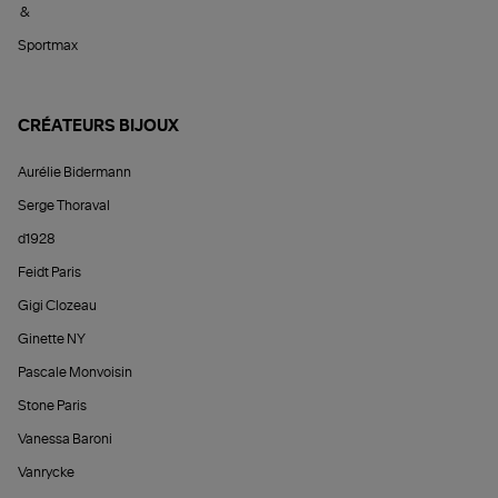
&
Sportmax
CRÉATEURS BIJOUX
Aurélie Bidermann
Serge Thoraval
d1928
Feidt Paris
Gigi Clozeau
Ginette NY
Pascale Monvoisin
Stone Paris
Vanessa Baroni
Vanrycke