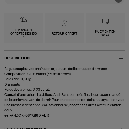
LIVRAISON
PAIEMENT EN
OFFERTE DÈS 150
RETOUR OFFERT
3X,4X
€
DESCRIPTION
Bague souple avec chaîne en or jaune et étoile ornée de diamants.
Composition :
Or 18 carats (750 millièmes).
Poids d'or : 0,60 g.
Diamants.
Poids des pierres : 0,03 carat.
Conseil d'entretien :
Les bijoux And...Paris sont très fins, il est recommandé
de les enlever avant de dormir. Pour leur redonner de l'éclat nettoyez-les avec
une brosse à dent et de l'eau savonneuse, rincez et essuyez avec un chiffon
doux.
(ref-ANDOR708YG18DIAET)