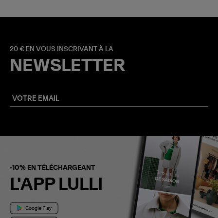
20 € EN VOUS INSCRIVANT À LA
NEWSLETTER
-10% EN TÉLÉCHARGEANT
L'APP LULLI