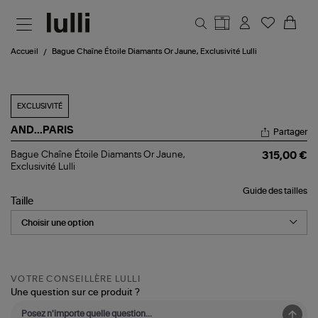
Aller au contenu principal
Accueil
Bague Chaîne Étoile Diamants Or Jaune, Exclusivité Lulli
EXCLUSIVITÉ
AND...PARIS
Partager
Bague
Bague Chaîne Étoile Diamants Or Jaune,
315,00 €
Chaîne
Exclusivité Lulli
Étoile
Diamants
Guide des tailles
Or
Taille
Jaune,
Exclusivité
Lulli
VOTRE CONSEILLÈRE LULLI
Une question sur ce produit ?