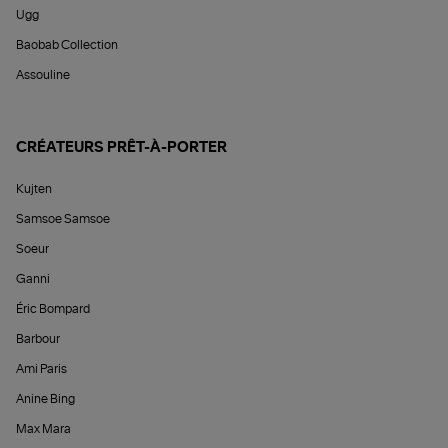
Ugg
Baobab Collection
Assouline
CRÉATEURS PRÊT-À-PORTER
Kujten
Samsoe Samsoe
Soeur
Ganni
Éric Bompard
Barbour
Ami Paris
Anine Bing
Max Mara