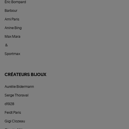
Éric Bompard
Barbour
Ami Paris
Anine Bing
Max Mara
&
Sportmax
CRÉATEURS BIJOUX
Aurélie Bidermann
Serge Thoraval
d1928
Feidt Paris
Gigi Clozeau