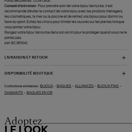
Poids des pierres : 0,09 carat.
Conseil d'entretien :
Pour prendre soin de votre bijou Vanrycke, il est
recommandé d'éviter le contact de votre bijou avec les produits ménagers,
les cosmétiques, la mer ou la piscine et de retirez vos bijoux pour dormir ou
faire du sport. Evitez les chocs pour limiter les rayures sur les pierres lorsque
vous portez votre bijou.
Rangez votre bijou Vanrycke dans son écrin pour le protéger quand vous ne le
portez pas.
(ref-BC3R104)
LIVRAISON ET RETOUR
DISPONIBILITÉ BOUTIQUE
-
-
-
-
BIJOUX
BAGUES
ALLIANCES
BIJOUX FINS
Collections similaires :
-
DIAMANTS
BAGUES EN OR
Adoptez
LE LOOK