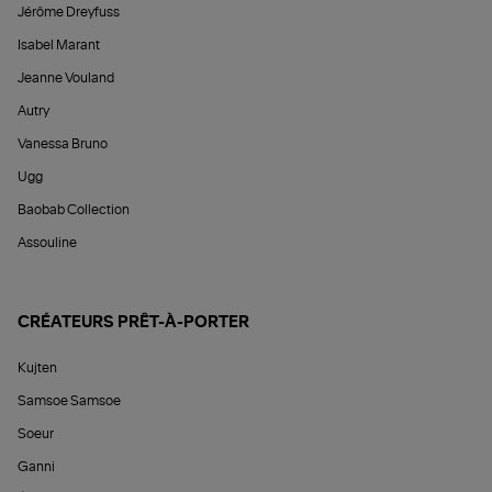
Jérôme Dreyfuss
Isabel Marant
Jeanne Vouland
Autry
Vanessa Bruno
Ugg
Baobab Collection
Assouline
CRÉATEURS PRÊT-À-PORTER
Kujten
Samsoe Samsoe
Soeur
Ganni