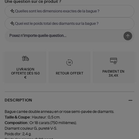
Une question sur ce produit ?
Quelles sont les dimensions exactes de la bague ?
Quel est le poids total des diamants sur la bague ?
LIVRAISON
PAIEMENT EN
OFFERTE DÈS 150
RETOUR OFFERT
3X,4X
€
DESCRIPTION
Bague carrée double anneau en or rose semi-pavée de diamants.
Taille & Coupe :
Hauteur : 0,5 cm.
Composition :
Or 18 carats (750 millièmes).
Diamant couleur G, pureté V-S.
Poids d'or : 2,4 g.