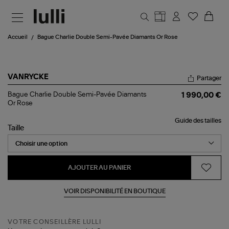
Aller au contenu principal
Accueil
Bague Charlie Double Semi-Pavée Diamants Or Rose
VANRYCKE
Partager
Bague
Bague Charlie Double Semi-Pavée Diamants
1 990,00 €
Charlie
Or Rose
Double
Semi-
Guide des tailles
Pavée
Taille
Diamants
Or
Rose
AJOUTER AU PANIER
VOIR DISPONIBILITÉ EN BOUTIQUE
VOTRE CONSEILLÈRE LULLI