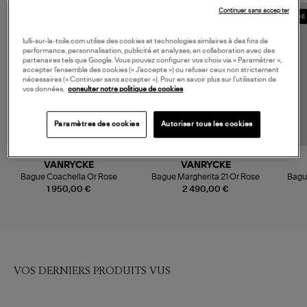
Continuer sans accepter
MADE 
lulli-sur-la-toile.com utilise des cookies et technologies similaires à des fins de
performance, personnalisation, publicité et analyses, en collaboration avec des
partenaires tels que Google. Vous pouvez configurer vos choix via « Paramétrer »,
accepter l’ensemble des cookies (« J’accepte ») ou refuser ceux non strictement
nécessaires (« Continuer sans accepter »). Pour en savoir plus sur l’utilisation de
vos données,
consulter notre politique de cookies
Paramètres des cookies
Autoriser tous les cookies
VANRYCKE
VANRYCKE
Bague Coachella Or Rose
Bague Margherita 21 Or Rose
Bague
1 950,00 €
2 490,00 €
VOS DERNIERS PRODUITS VUS