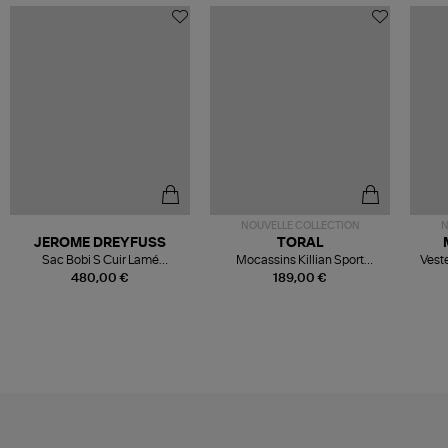
NOUVELLE COLLECTION
N
JEROME DREYFUSS
TORAL
Sac Bobi S Cuir Lamé
Mocassins Killian Sport
Veste
Champagne
Mousse
480,00 €
189,00 €