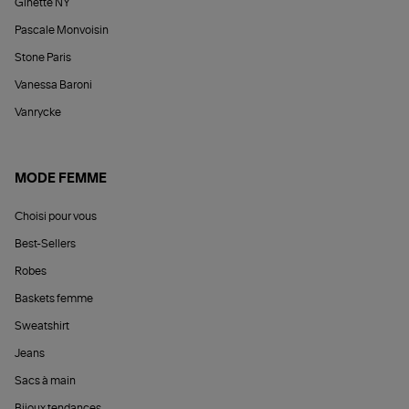
Ginette NY
Pascale Monvoisin
Stone Paris
Vanessa Baroni
Vanrycke
MODE FEMME
Choisi pour vous
Best-Sellers
Robes
Baskets femme
Sweatshirt
Jeans
Sacs à main
Bijoux tendances