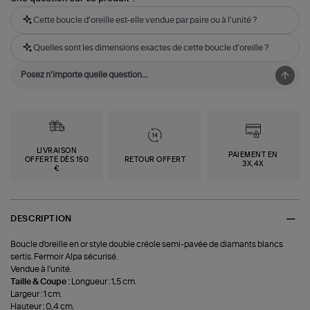
Cette boucle d'oreille est-elle vendue par paire ou à l'unité ?
Quelles sont les dimensions exactes de cette boucle d'oreille ?
LIVRAISON
PAIEMENT EN
OFFERTE DÈS 150
RETOUR OFFERT
3X,4X
€
DESCRIPTION
Boucle d'oreille en or style double créole semi-pavée de diamants blancs
sertis. Fermoir Alpa sécurisé.
Vendue à l'unité.
Taille & Coupe :
Longueur : 1,5 cm.
Largeur : 1 cm.
Hauteur : 0,4 cm.