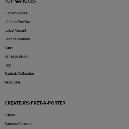
TOP MARQUES
Golden Goose
Jérôme Dreyfuss
Isabel Marant
Jeanne Vouland
Autry
Vanessa Bruno
Ugg
Baobab Collection
Assouline
CRÉATEURS PRÊT-À-PORTER
Kujten
Samsoe Samsoe