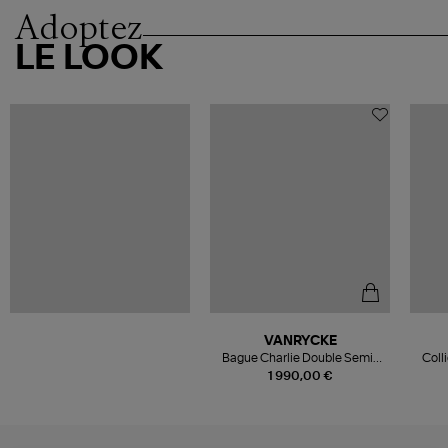
Adoptez
LE LOOK
VANRYCKE
Bague Charlie Double Semi-
Coll
Pavée Diamants Or Rose
Pa
1 990,00 €