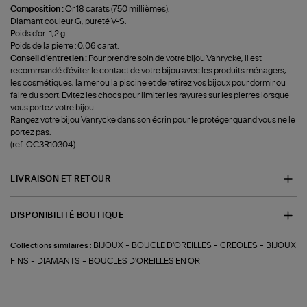
Composition :
Or 18 carats (750 millièmes).
Diamant couleur G, pureté V-S.
Poids d'or : 1,2 g.
Poids de la pierre : 0,06 carat.
Conseil d'entretien :
Pour prendre soin de votre bijou Vanrycke, il est
recommandé d'éviter le contact de votre bijou avec les produits ménagers,
les cosmétiques, la mer ou la piscine et de retirez vos bijoux pour dormir ou
faire du sport. Evitez les chocs pour limiter les rayures sur les pierres lorsque
vous portez votre bijou.
Rangez votre bijou Vanrycke dans son écrin pour le protéger quand vous ne le
portez pas.
(ref-OC3R10304)
LIVRAISON ET RETOUR
DISPONIBILITÉ BOUTIQUE
-
-
-
BIJOUX
BOUCLE D'OREILLES
CREOLES
BIJOUX
Collections similaires :
-
-
FINS
DIAMANTS
BOUCLES D'OREILLES EN OR