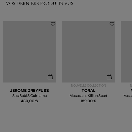
VOS DERNIERS PRODUITS VUS
NOUVELLE COLLECTION
N
JEROME DREYFUSS
TORAL
Sac Bobi S Cuir Lamé
Mocassins Killian Sport
Veste
Champagne
Mousse
480,00 €
189,00 €