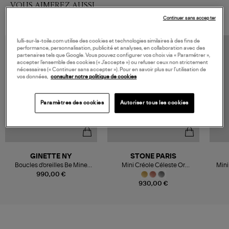
VOUS AIMEREZ AUSSI
Continuer sans accepter
lulli-sur-la-toile.com utilise des cookies et technologies similaires à des fins de
performance, personnalisation, publicité et analyses, en collaboration avec des
partenaires tels que Google. Vous pouvez configurer vos choix via « Paramétrer »,
accepter l’ensemble des cookies (« J’accepte ») ou refuser ceux non strictement
nécessaires (« Continuer sans accepter »). Pour en savoir plus sur l’utilisation de
vos données,
consulter notre politique de cookies
Paramètres des cookies
Autoriser tous les cookies
GINETTE NY
STONE PARIS
Boucles d'oreilles Be Mine
Mini Créole Céleste Or
Mini
Diamants Or Rose
Diamants (vendue à l'unité)
Dia
990,00 €
930,00 €