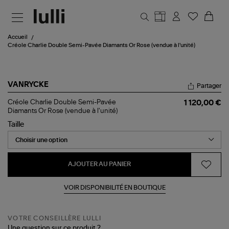
Aller au contenu principal
Accueil
Créole Charlie Double Semi-Pavée Diamants Or Rose (vendue à l'unité)
VANRYCKE
Partager
Créole
Créole Charlie Double Semi-Pavée
1 120,00 €
Charlie
Diamants Or Rose (vendue à l'unité)
Double
Taille
Semi-
Pavée
Diamants
Or
Rose
AJOUTER AU PANIER
(vendue
à
l'unité)
VOIR DISPONIBILITÉ EN BOUTIQUE
VOTRE CONSEILLÈRE LULLI
Une question sur ce produit ?