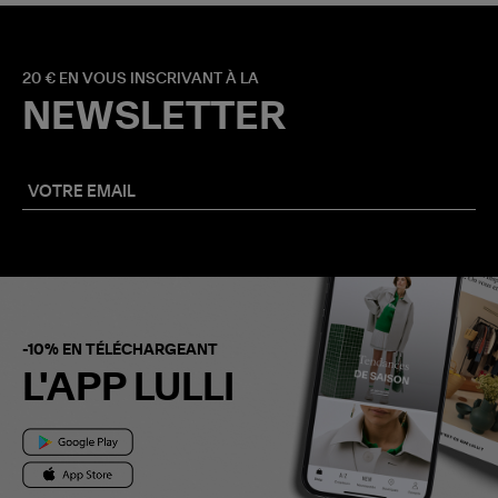
20 € EN VOUS INSCRIVANT À LA
NEWSLETTER
-10% EN TÉLÉCHARGEANT
L'APP LULLI