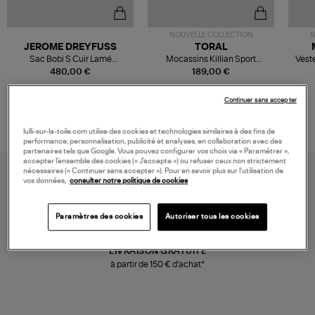
NOUVELLE COLLECTION
N
JEROME DREYFUSS
TORAL
Sac Bobi S Cuir Lamé
Mocassins Killian Sport
Veste
Champagne
Mousse
480,00 €
189,00 €
Continuer sans accepter
lulli-sur-la-toile.com utilise des cookies et technologies similaires à des fins de
performance, personnalisation, publicité et analyses, en collaboration avec des
partenaires tels que Google. Vous pouvez configurer vos choix via « Paramétrer »,
accepter l’ensemble des cookies (« J’accepte ») ou refuser ceux non strictement
nécessaires (« Continuer sans accepter »). Pour en savoir plus sur l’utilisation de
vos données,
consulter notre politique de cookies
Paramètres des cookies
Autoriser tous les cookies
LIVRAISON GRATUITE
à partir de 150 € d'achat*