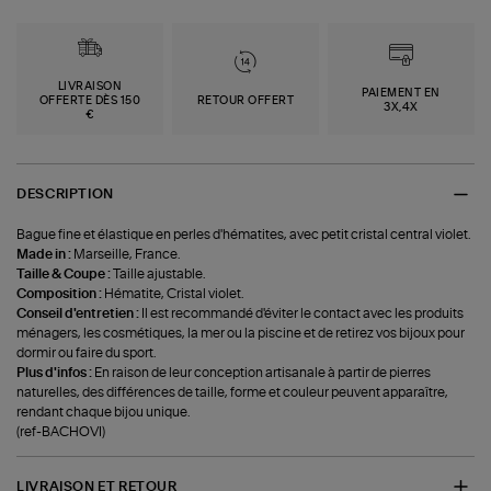
LIVRAISON
PAIEMENT EN
OFFERTE DÈS 150
RETOUR OFFERT
3X,4X
€
DESCRIPTION
Bague fine et élastique en perles d'hématites, avec petit cristal central violet.
Made in :
Marseille, France.
Taille & Coupe :
Taille ajustable.
Composition :
Hématite, Cristal violet.
Conseil d'entretien :
Il est recommandé d'éviter le contact avec les produits
ménagers, les cosmétiques, la mer ou la piscine et de retirez vos bijoux pour
dormir ou faire du sport.
Plus d'infos :
En raison de leur conception artisanale à partir de pierres
naturelles, des différences de taille, forme et couleur peuvent apparaître,
rendant chaque bijou unique.
(ref-BACHOVI)
LIVRAISON ET RETOUR