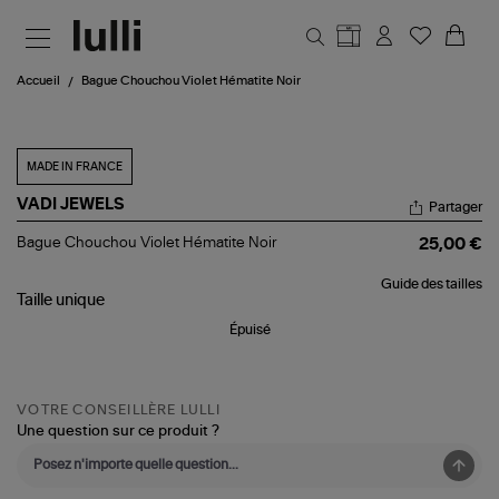
Aller au contenu principal
Accueil
Bague Chouchou Violet Hématite Noir
MADE IN FRANCE
VADI JEWELS
Partager
Bague
Bague Chouchou Violet Hématite Noir
25,00 €
Chouchou
Violet
Guide des tailles
Hématite
Taille
unique
Noir
Épuisé
VOTRE CONSEILLÈRE LULLI
Une question sur ce produit ?