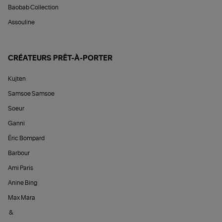
Baobab Collection
Assouline
CRÉATEURS PRÊT-À-PORTER
Kujten
Samsoe Samsoe
Soeur
Ganni
Éric Bompard
Barbour
Ami Paris
Anine Bing
Max Mara
&