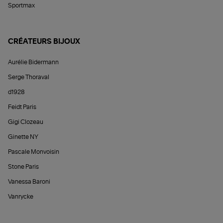
Sportmax
CRÉATEURS BIJOUX
Aurélie Bidermann
Serge Thoraval
d1928
Feidt Paris
Gigi Clozeau
Ginette NY
Pascale Monvoisin
Stone Paris
Vanessa Baroni
Vanrycke