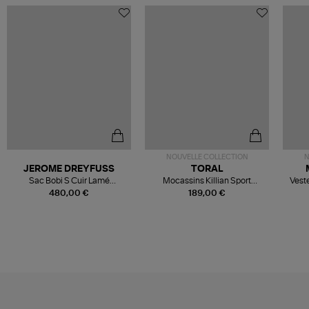
NOUVELLE COLLECTION
N
JEROME DREYFUSS
TORAL
Sac Bobi S Cuir Lamé
Mocassins Killian Sport
Veste
Champagne
Mousse
480,00 €
189,00 €