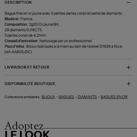
DESCRIPTION
Bague fine en or jaune avec 5 petites perles corail et sertie de diamants.
Made in :
France.
Composition :
2g20 Or jaune18K.
29 diamants 0,09CTS.
5 perles corail de 4,2mm.
Conseil d'entretien :
Nettoyage par un professionnel.
Plus d'infos :
Bijoux fabriqués à la main au sein de l'atelier D1928 à Nice.
(ref-AAB05JDC)
LIVRAISON ET RETOUR
DISPONIBILITÉ BOUTIQUE
-
-
-
BIJOUX
BAGUES
DIAMANTS
BAGUES EN OR
Collections similaires :
Adoptez
LE LOOK