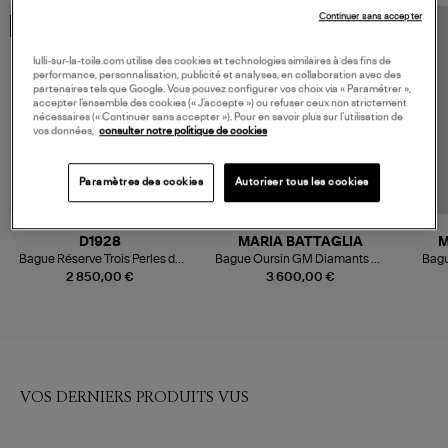
Continuer sans accepter
MADE IN FRANCE
lulli-sur-la-toile.com utilise des cookies et technologies similaires à des fins de
performance, personnalisation, publicité et analyses, en collaboration avec des
partenaires tels que Google. Vous pouvez configurer vos choix via « Paramétrer »,
accepter l’ensemble des cookies (« J’accepte ») ou refuser ceux non strictement
nécessaires (« Continuer sans accepter »). Pour en savoir plus sur l’utilisation de
vos données,
consulter notre politique de cookies
Paramètres des cookies
Autoriser tous les cookies
D1928
MARIA BATTAGLIA
M
Bague Réserve Trois Perles de
Bague Oursin GM Diamants Or
Bagu
Culture Or Jaune
Jaune
2 850,00 €
3 600,00 €
VOS DERNIERS PRODUITS VUS