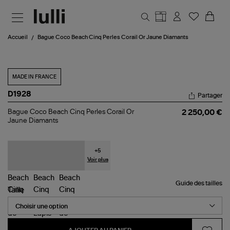
Aller au contenu principal
Accueil
Bague Coco Beach Cinq Perles Corail Or Jaune Diamants
MADE IN FRANCE
D1928
Partager
Bague
Bague Coco Beach Cinq Perles Corail Or
2 250,00 €
Coco
Jaune Diamants
Beach
Cinq
Perles
Corail
+
5
Or
Voir plus
Jaune
Diamants
Guide des tailles
Taille