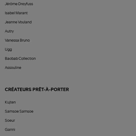
Jérôme Dreyfuss
Isabel Marant
Jeanne Vouland
Autry
Vanessa Bruno
Ugg
Baobab Collection
Assouline
CRÉATEURS PRÊT-À-PORTER
Kujten
Samsoe Samsoe
Soeur
Ganni