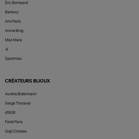
Éric Bompard
Barbour
Ami Paris
Anine Bing
Max Mara
&
Sportmax
CRÉATEURS BIJOUX
Aurélie Bidermann
Serge Thoraval
d1928
Feidt Paris
Gigi Clozeau