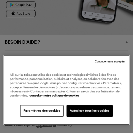
BESOIN D'AIDE ?
À PROPOS
Continuer sans accepter
NOS SERVICES
lulli-sur-la-toile.com utilise des cookies et technologies similaires à des fins de
performance, personnalisation, publicité et analyses, en collaboration avec des
partenaires tels que Google. Vous pouvez configurer vos choix via « Paramétrer »,
accepter l’ensemble des cookies (« J’accepte ») ou refuser ceux non strictement
SERVICE CLIENT
nécessaires (« Continuer sans accepter »). Pour en savoir plus sur l’utilisation de
vos données,
consulter notre politique de cookies
Paramètres des cookies
Autoriser tous les cookies
MODE DE PAIEMENT