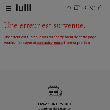
Aller au contenu principal
Une erreur est survenue.
Une erreur est survenue lors du chargement de cette page.
Veuillez réessayer et
contactez-nous
si l’erreur persiste.
LIVRAISON GRATUITE
à partir de 150 € d'achat*