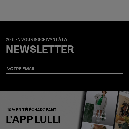
20 € EN VOUS INSCRIVANT À LA
NEWSLETTER
-10% EN TÉLÉCHARGEANT
L'APP LULLI