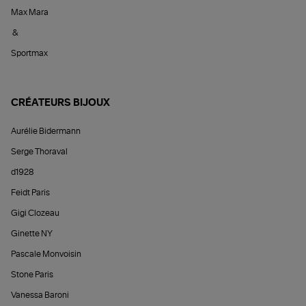
Max Mara
&
Sportmax
CRÉATEURS BIJOUX
Aurélie Bidermann
Serge Thoraval
d1928
Feidt Paris
Gigi Clozeau
Ginette NY
Pascale Monvoisin
Stone Paris
Vanessa Baroni