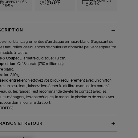
RETOUR
PAIEMENT EN
OFFERTE DÈS
OFFERT
3X,4X
150 €
SCRIPTION
e en or blanc agrémentée d'un disque en nacre blanc. S'agissant de
res naturelles, des nuances de couleur et d'opacité peuvent apparaître
 modèle à l'autre.
le & Coupe :
Diamètre du disque : 1,8 cm.
position :
Or 18 carats (750 millièmes).
e blanc.
 d'or : 2,10 g.
eil d'entretien :
Nettoyez vos bijoux régulièrement avec un chiffon
 et un peu d'eau, laissez-les sécher à l'air libre avant de les porter à
eau ou les ranger. Il est recommandé d'éviter le contact avec les
uits ménagers, les cosmétiques, la mer ou la piscine et de retirez vos
ux pour dormir ou faire du sport.
-RDPEG)
VRAISON ET RETOUR