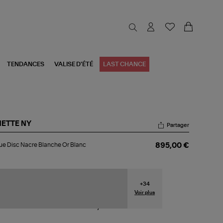
TENDANCES
VALISE D'ÉTÉ
LAST CHANCE
NETTE NY
Partager
gue
e Disc Nacre Blanche Or Blanc
895,00 €
c
cre
nche
nc
+
34
Voir plus