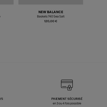
NEW BALANCE
e
Baskets 740 Sea Salt
Veste
120,00 €
3/5
PAIEMENT SÉCURISÉ
en 3 ou 4 fois possible