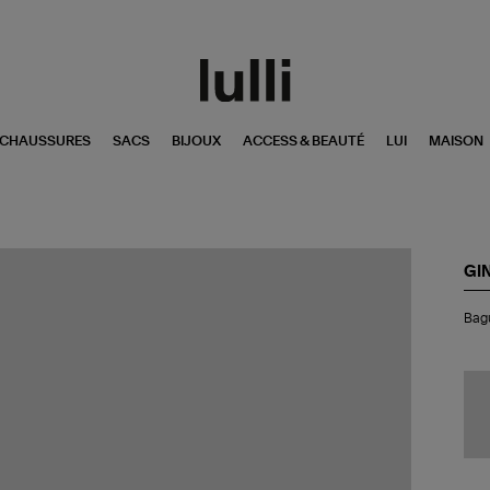
CHAUSSURES
SACS
BIJOUX
ACCESS & BEAUTÉ
LUI
MAISON
GI
Ba
Bagu
Dis
Na
Bla
Or
Bla