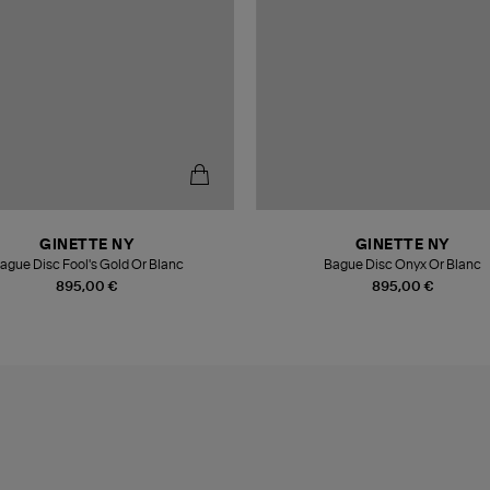
GINETTE NY
GINETTE NY
ague Disc Fool's Gold Or Blanc
Bague Disc Onyx Or Blanc
895,00 €
895,00 €