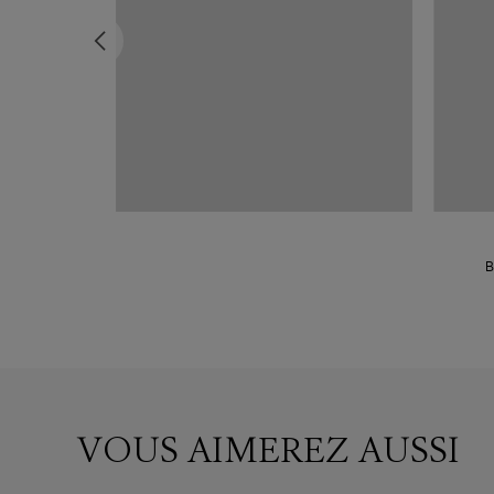
r Blanc
B
VOUS AIMEREZ AUSSI