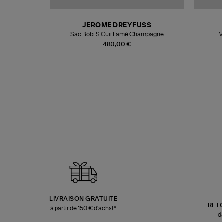
N
JEROME DREYFUSS
te
Sac Bobi S Cuir Lamé Champagne
M
480,00 €
LIVRAISON GRATUITE
RET
à partir de 150 € d'achat*
d