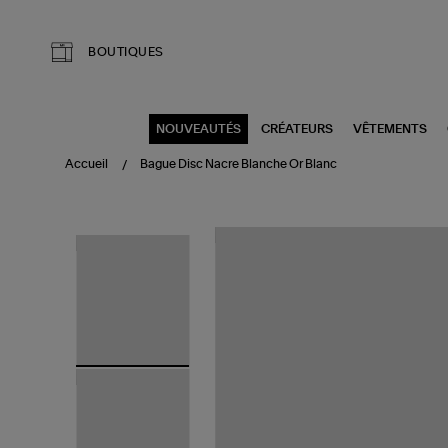
Aller au contenu principal
BOUTIQUES
NOUVEAUTÉS
CRÉATEURS
VÊTEMENTS
Accueil
Bague Disc Nacre Blanche Or Blanc