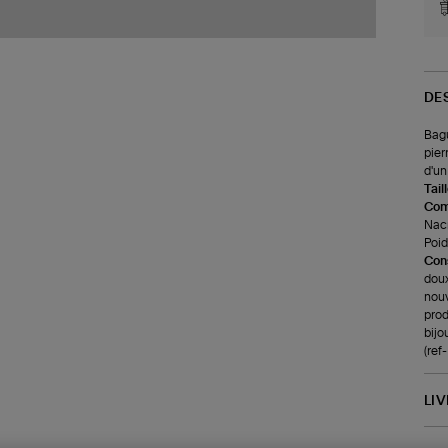
DE
Bagu
pier
d'un
Tail
Com
Nacr
Poids
Cons
doux
nouv
prod
bijo
(ref
LI