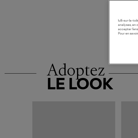
lulli-sur-la-t
analyses, en 
accepter l’en
Pour en savoir
Adoptez
LE LOOK