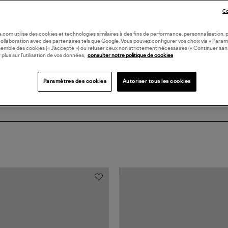
DI
Co
Coll
oile.com utilise des cookies et technologies similaires à des fins de performance, personnalisation, p
EN 
collaboration avec des partenaires tels que Google. Vous pouvez configurer vos choix via « Param
semble des cookies (« J’accepte ») ou refuser ceux non strictement nécessaires (« Continuer san
 plus sur l’utilisation de vos données,
consulter notre politique de cookies
Paramètres des cookies
Autoriser tous les cookies