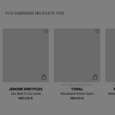
VOS DERNIERS PRODUITS VUS
NOUVELLE COLLECTION
N
JEROME DREYFUSS
TORAL
Sac Bobi S Cuir Lamé
Mocassins Killian Sport
Veste
Champagne
Mousse
480,00 €
189,00 €