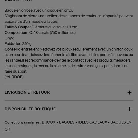
Bague en or rose avec un disque en onyx.
S'agissant de pierres naturelles, des nuances de couleur et d'opacité peuvent
apparaître d'un modèle à l'autre.
Taille & Coupe :
Diamètre du disque : 1,8 cm.
Composition :
Or 18 carats (750 millièmes).
Onyx.
Poids d'or : 2,10 g.
Conseil d'entretien :
Nettoyez vos bijoux régulièrement avec un chiffon doux
et un peu d'eau, laissez-les sécher à l'air libre avant de les porter à nouveau ou
les ranger. Il est recommandé d'éviter le contact avec les produits ménagers,
les cosmétiques, la mer ou la piscine et de retirez vos bijoux pour dormir ou
faire du sport.
(ref-RDOB)
LIVRAISON ET RETOUR
DISPONIBILITÉ BOUTIQUE
-
-
-
BIJOUX
BAGUES
IDEES CADEAUX
BAGUES EN
Collections similaires :
OR