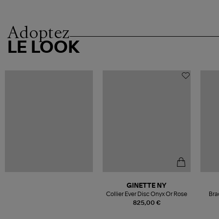
Adoptez
LE LOOK
GINETTE NY
Collier Ever Disc Onyx Or Rose
Bra
825,00 €