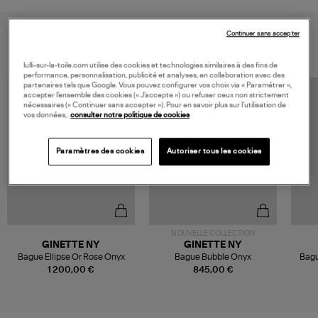
VOUS AIMEREZ AUSSI
Continuer sans accepter
lulli-sur-la-toile.com utilise des cookies et technologies similaires à des fins de
performance, personnalisation, publicité et analyses, en collaboration avec des
partenaires tels que Google. Vous pouvez configurer vos choix via « Paramétrer »,
accepter l’ensemble des cookies (« J’accepte ») ou refuser ceux non strictement
nécessaires (« Continuer sans accepter »). Pour en savoir plus sur l’utilisation de
vos données,
consulter notre politique de cookies
Paramètres des cookies
Autoriser tous les cookies
NOUVELLE COLLECTION
GINETTE NY
GINETTE NY
Bague Ellipse Or Rose Onyx
Bague Bubble Onyx
Bagu
1 200,00 €
845,00 €