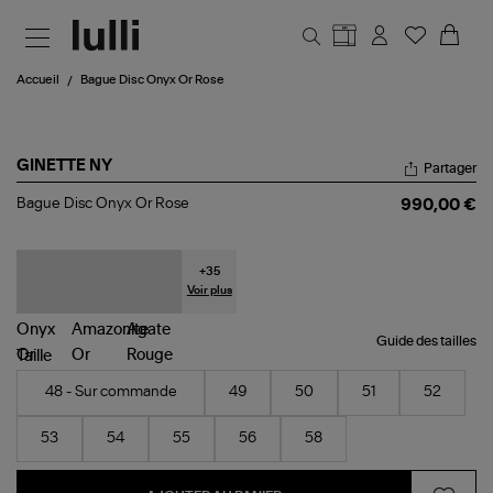
Aller au contenu principal
Accueil
Bague Disc Onyx Or Rose
GINETTE NY
Partager
Bague
Bague Disc Onyx Or Rose
990,00 €
Disc
Onyx
Or
Rose
+
35
Voir plus
Guide des tailles
Taille
48 - Sur commande
49
50
51
52
53
54
55
56
58