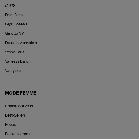
d1928
Feidt Paris
Gigi Clozeau
Ginette NY
Pascale Monvoisin
Stone Paris
Vanessa Baroni
Vanrycke
MODE FEMME
Choisi pour vous
Best-Sellers
Robes
Baskets femme