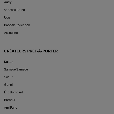
Autry
Vanessa Bruno
Ugg
Baobab Collection
Assouline
CRÉATEURS PRÊT-À-PORTER
Kujten
Samsoe Samsoe
Soeur
Ganni
Éric Bompard
Barbour
Ami Paris