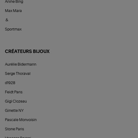
Anine Bing
Max Mara
&
Sportmax
CRÉATEURS BIJOUX
Aurélie Bidermann
Serge Thoraval
d1928
Feidt Paris
Gigi Clozeau
Ginette NY
Pascale Monvoisin
Stone Paris