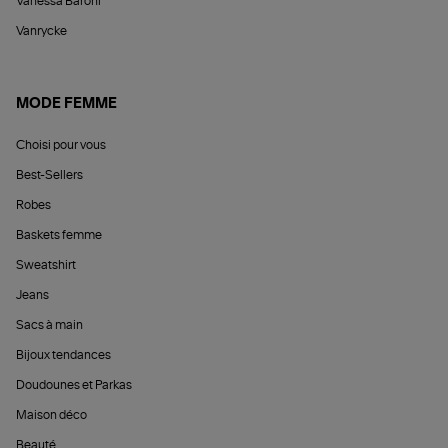
Vanessa Baroni
Vanrycke
MODE FEMME
Choisi pour vous
Best-Sellers
Robes
Baskets femme
Sweatshirt
Jeans
Sacs à main
Bijoux tendances
Doudounes et Parkas
Maison déco
Beauté