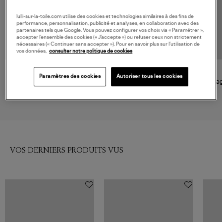
lulli-sur-la-toile.com utilise des cookies et technologies similaires à des fins de
performance, personnalisation, publicité et analyses, en collaboration avec des
partenaires tels que Google. Vous pouvez configurer vos choix via « Paramétrer »,
accepter l’ensemble des cookies (« J’accepte ») ou refuser ceux non strictement
nécessaires (« Continuer sans accepter »). Pour en savoir plus sur l’utilisation de
vos données,
consulter notre politique de cookies
NOUVELLE COLLECTION
GINETTE NY
GINETTE NY
Paramètres des cookies
Autoriser tous les cookies
Bague Bubble Rhodochrosite
Bague Double Wolf Cercle Or
Bag
Rose
845,00 €
890,00 €
VOS DERNIERS PRODUITS VUS