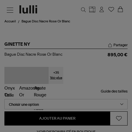
Aller au contenu principal
Accueil
Bague Disc Nacre Rose Or Blanc
GINETTE NY
Partager
Bague
Bague Disc Nacre Rose Or Blanc
895,00 €
Disc
Nacre
Rose
Or
+
35
Blanc
Voir plus
Guide des tailles
Taille
AJOUTER AU PANIER
VOIR DISPONIBILITÉ EN BOUTIQUE