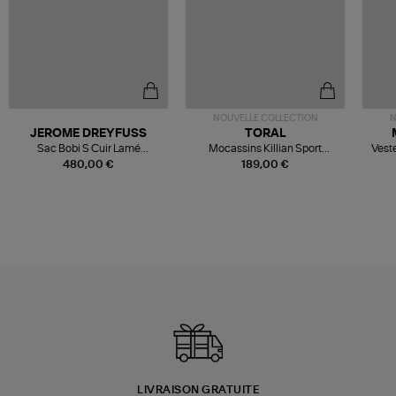
NOUVELLE COLLECTION
N
JEROME DREYFUSS
TORAL
Sac Bobi S Cuir Lamé
Mocassins Killian Sport
Veste
Champagne
Mousse
480,00 €
189,00 €
LIVRAISON GRATUITE