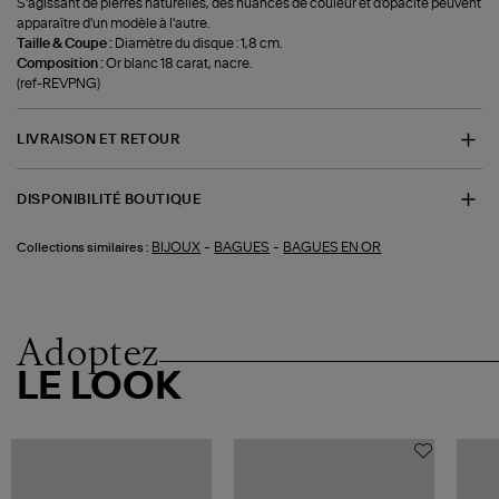
S'agissant de pierres naturelles, des nuances de couleur et d'opacité peuvent
apparaître d'un modèle à l'autre.
Taille & Coupe :
Diamètre du disque : 1,8 cm.
Composition :
Or blanc 18 carat, nacre.
(ref-REVPNG)
LIVRAISON ET RETOUR
DISPONIBILITÉ BOUTIQUE
-
-
BIJOUX
BAGUES
BAGUES EN OR
Collections similaires :
Adoptez
LE LOOK