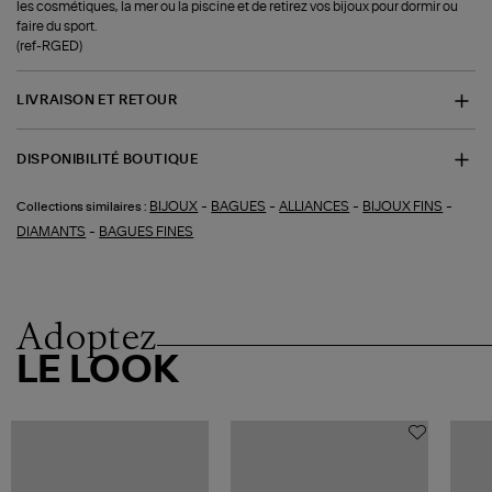
les cosmétiques, la mer ou la piscine et de retirez vos bijoux pour dormir ou
faire du sport.
(ref-RGED)
LIVRAISON ET RETOUR
DISPONIBILITÉ BOUTIQUE
-
-
-
-
BIJOUX
BAGUES
ALLIANCES
BIJOUX FINS
Collections similaires :
-
DIAMANTS
BAGUES FINES
Adoptez
LE LOOK