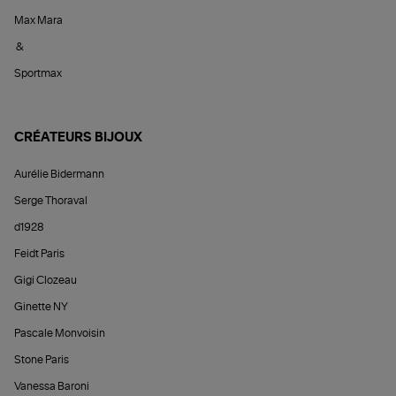
Max Mara
&
Sportmax
CRÉATEURS BIJOUX
Aurélie Bidermann
Serge Thoraval
d1928
Feidt Paris
Gigi Clozeau
Ginette NY
Pascale Monvoisin
Stone Paris
Vanessa Baroni