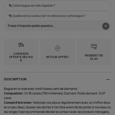
Cette bague est-elle réglable ?
Quelle est la couleur de l'or utilisé pour cette bague ?
LIVRAISON
PAIEMENT EN
OFFERTE DÈS 150
RETOUR OFFERT
3X,4X
€
DESCRIPTION
Bague en or rose avec motif oiseau serti de diamants.
Composition :
Or 18 carats (750 millièmes). Diamant. Poids diamant : 0,07
carat.
Conseil d'entretien :
Nettoyez vos bijoux régulièrement avec un chiffon doux
et un peu d'eau, laissez-les sécher à l'air libre avant de les porter à nouveau ou
les ranger. Il est recommandé d'éviter le contact avec les produits ménagers,