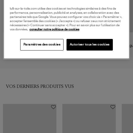
lulli-sur-la-toile.com utilise des cookies et technologies similaires à des fins de
performance, personnalisation, publicité et analyses, en collaboration avec des
partenaires tels que Google. Vous pouvez configurer vos choix via « Paramétrer »,
accepter l’ensemble des cookies (« J’accepte ») ou refuser ceux non strictement
nécessaires (« Continuer sans accepter »). Pour en savoir plus sur l’utilisation de
vos données,
consulter notre politique de cookies
VANRYCKE
VANRYCKE
Paramètres des cookies
Autoriser tous les cookies
Bague Massaï Diamants Or
Bague Stardust 3 Diamants Or
Bagu
Rose
Rose
1 290,00 €
790,00 €
VOS DERNIERS PRODUITS VUS