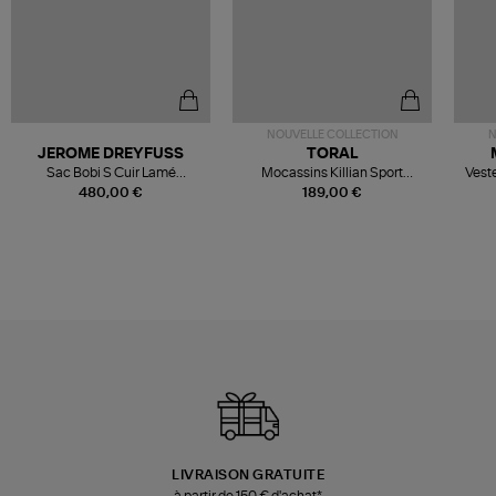
NOUVELLE COLLECTION
N
JEROME DREYFUSS
TORAL
Sac Bobi S Cuir Lamé
Mocassins Killian Sport
Veste
Champagne
Mousse
480,00 €
189,00 €
LIVRAISON GRATUITE