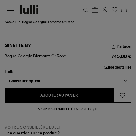
Aller au contenu principal
Accueil
Bague Georgia Diamants Or Rose
GINETTE NY
Partager
Bague
Bague Georgia Diamants Or Rose
745,00 €
Georgia
Diamants
Guide des tailles
Or
Taille
Rose
AJOUTER AU PANIER
VOIR DISPONIBILITÉ EN BOUTIQUE
VOTRE CONSEILLÈRE LULLI
Une question sur ce produit ?