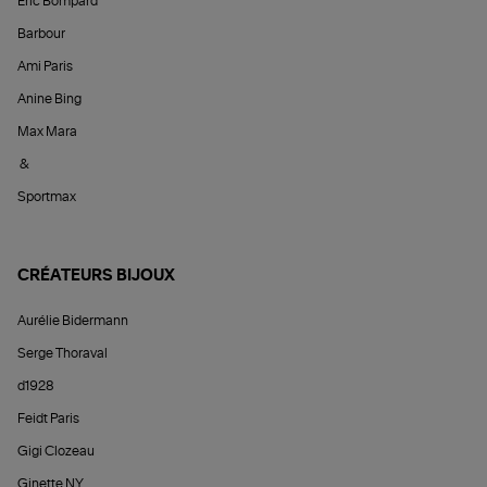
Éric Bompard
Barbour
Ami Paris
Anine Bing
Max Mara
&
Sportmax
CRÉATEURS BIJOUX
Aurélie Bidermann
Serge Thoraval
d1928
Feidt Paris
Gigi Clozeau
Ginette NY