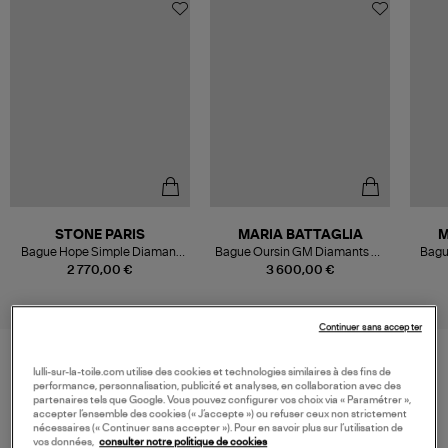
STONE PARIS
MARIA BATTAGLIA
M
Bague Hope Simple Diamant
Bague Oursin GM Diamants Or
Bagu
Emeraude Or Jaune
Jaune
2 770,00 €
3 600,00 €
Continuer sans accepter
lulli-sur-la-toile.com utilise des cookies et technologies similaires à des fins de
VOS DERNIERS PRODUITS VUS
performance, personnalisation, publicité et analyses, en collaboration avec des
partenaires tels que Google. Vous pouvez configurer vos choix via « Paramétrer »,
accepter l’ensemble des cookies (« J’accepte ») ou refuser ceux non strictement
nécessaires (« Continuer sans accepter »). Pour en savoir plus sur l’utilisation de
vos données,
consulter notre politique de cookies