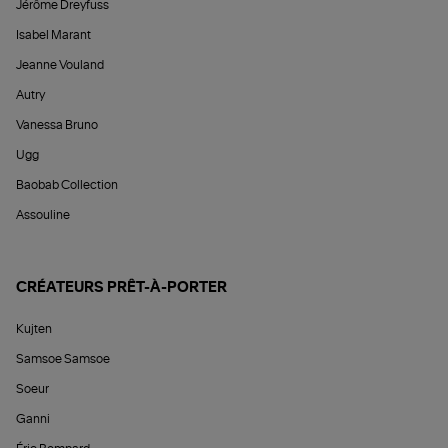
Jérôme Dreyfuss
Isabel Marant
Jeanne Vouland
Autry
Vanessa Bruno
Ugg
Baobab Collection
Assouline
CRÉATEURS PRÊT-À-PORTER
Kujten
Samsoe Samsoe
Soeur
Ganni