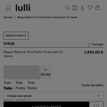
Aller au contenu principal
Accueil
Bague Réserve Trois Perles Turquoises Or Jaune
MADE IN FRANCE
D1928
Partager
Bague
Bague Réserve Trois Perles Turquoises Or
2 850,00 €
Réserve
Jaune
Trois
Perles
Turquoises
Or
+
1
Jaune
Voir plus
Guide des tailles
Taille