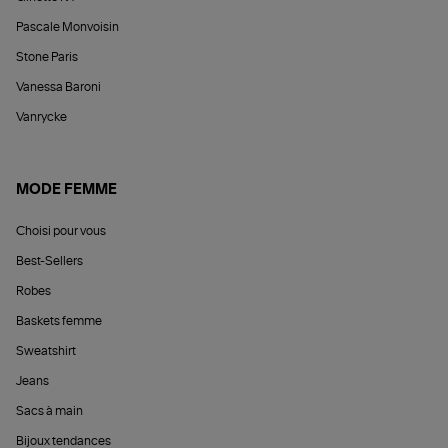
Pascale Monvoisin
Stone Paris
Vanessa Baroni
Vanrycke
MODE FEMME
Choisi pour vous
Best-Sellers
Robes
Baskets femme
Sweatshirt
Jeans
Sacs à main
Bijoux tendances