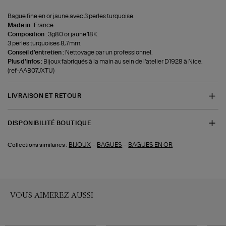
Bague fine en or jaune avec 3 perles turquoise.
Made in :
France.
Composition :
3g80 or jaune 18K.
3 perles turquoises 8,7mm.
Conseil d'entretien :
Nettoyage par un professionnel.
Plus d'infos :
Bijoux fabriqués à la main au sein de l'atelier D1928 à Nice.
(ref-AAB07JXTU)
LIVRAISON ET RETOUR
DISPONIBILITÉ BOUTIQUE
-
-
BIJOUX
BAGUES
BAGUES EN OR
Collections similaires :
VOUS AIMEREZ AUSSI