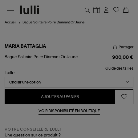
Aller au contenu principal
Accueil
Bague Solitaire Poire Diamant Or Jaune
MARIA BATTAGLIA
Partager
Bague
Bague Solitaire Poire Diamant Or Jaune
900,00 €
Solitaire
Poire
Guide des tailles
Diamant
Taille
Or
Jaune
AJOUTER AU PANIER
VOIR DISPONIBILITÉ EN BOUTIQUE
VOTRE CONSEILLÈRE LULLI
Une question sur ce produit ?