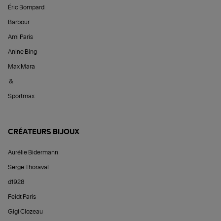
Éric Bompard
Barbour
Ami Paris
Anine Bing
Max Mara
&
Sportmax
CRÉATEURS BIJOUX
Aurélie Bidermann
Serge Thoraval
d1928
Feidt Paris
Gigi Clozeau