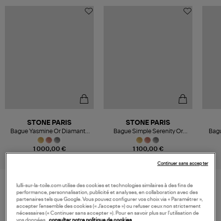
STONE PARIS
STONE PARIS
Bague Yasmine Or Diamants
Bague Simple Serenity Or
Bagu
Blancs
Diamants
1 000,00 €
1 100,00 €
Continuer sans accepter
lulli-sur-la-toile.com utilise des cookies et technologies similaires à des fins de
performance, personnalisation, publicité et analyses, en collaboration avec des
VOS DERNIERS PRODUITS VUS
partenaires tels que Google. Vous pouvez configurer vos choix via « Paramétrer »,
accepter l’ensemble des cookies (« J’accepte ») ou refuser ceux non strictement
nécessaires (« Continuer sans accepter »). Pour en savoir plus sur l’utilisation de
vos données,
consulter notre politique de cookies