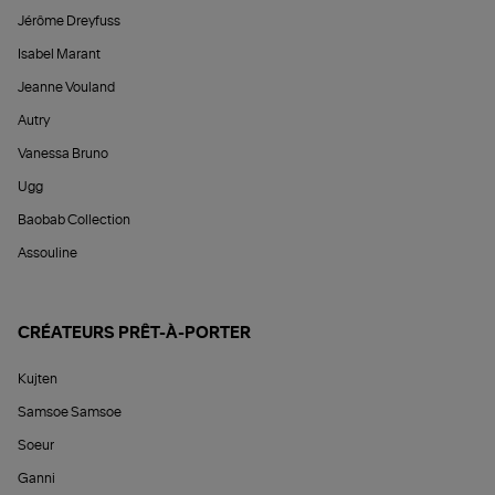
Jérôme Dreyfuss
Isabel Marant
Jeanne Vouland
Autry
Vanessa Bruno
Ugg
Baobab Collection
Assouline
CRÉATEURS PRÊT-À-PORTER
Kujten
Samsoe Samsoe
Soeur
Ganni