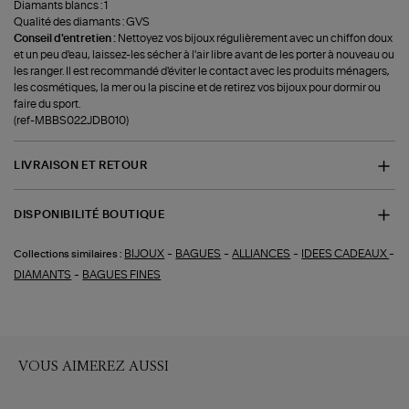
Diamants blancs : 1
Qualité des diamants : GVS
Conseil d'entretien :
Nettoyez vos bijoux régulièrement avec un chiffon doux
et un peu d'eau, laissez-les sécher à l'air libre avant de les porter à nouveau ou
les ranger. Il est recommandé d'éviter le contact avec les produits ménagers,
les cosmétiques, la mer ou la piscine et de retirez vos bijoux pour dormir ou
faire du sport.
(ref-MBBS022JDB010)
LIVRAISON ET RETOUR
DISPONIBILITÉ BOUTIQUE
-
-
-
-
BIJOUX
BAGUES
ALLIANCES
IDEES CADEAUX
Collections similaires :
-
DIAMANTS
BAGUES FINES
VOUS AIMEREZ AUSSI