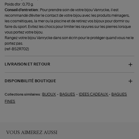
Poids d'or : 0,70 g.
Conseil d'entretien :
Pour prendre soin de votre bijou Vanrycke, il est
recommandé d'éviter le contact de votre bijou avec les produits ménagers,
les cosmétiques, la mer ou la piscine et de retirez vos bijoux pour dormir ou
faire du sport. Evitez les chocs pour limiter les rayures sur les pierres lorsque
vous portez votre bijou.
Rangez votre bijou Vanrycke dans son écrin pour le protéger quand vous ne le
portez pas.
(ref-BS2R702)
LIVRAISON ET RETOUR
DISPONIBILITÉ BOUTIQUE
-
-
-
BIJOUX
BAGUES
IDEES CADEAUX
BAGUES
Collections similaires :
FINES
VOUS AIMEREZ AUSSI