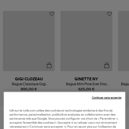
GIGI CLOZEAU
GINETTE NY
Bague Classique Gigi
Bague Mini Pixie Ever Disc
Bagu
Diamants Or Blanc
Pierre de Lune Blanche Or
895,00 €
625,00 €
Rose
Continuer sans accepter
lulli-sur-la-toile.com utilise des cookies et technologies similaires à des fins de
performance, personnalisation, publicité et analyses, en collaboration avec des
partenaires tels que Google. Vous pouvez configurer vos choix via « Paramétrer »,
VOS DERNIERS PRODUITS VUS
accepter l’ensemble des cookies (« J’accepte ») ou refuser ceux non strictement
nécessaires (« Continuer sans accepter »). Pour en savoir plus sur l’utilisation de