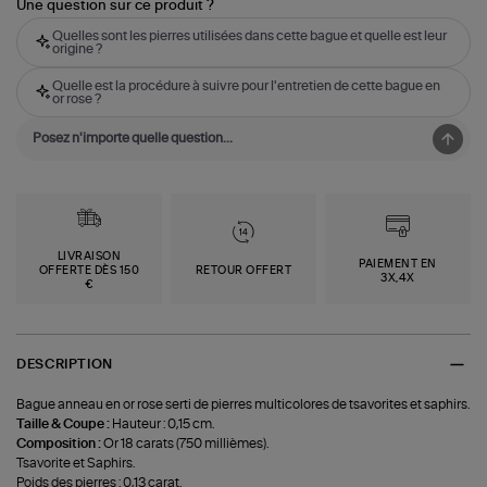
Une question sur ce produit ?
Quelles sont les pierres utilisées dans cette bague et quelle est leur
origine ?
Quelle est la procédure à suivre pour l'entretien de cette bague en
or rose ?
LIVRAISON
PAIEMENT EN
OFFERTE DÈS 150
RETOUR OFFERT
3X,4X
€
DESCRIPTION
Bague anneau en or rose serti de pierres multicolores de tsavorites et saphirs.
Taille & Coupe :
Hauteur : 0,15 cm.
Composition :
Or 18 carats (750 millièmes).
Tsavorite et Saphirs.
Poids des pierres : 0,13 carat.