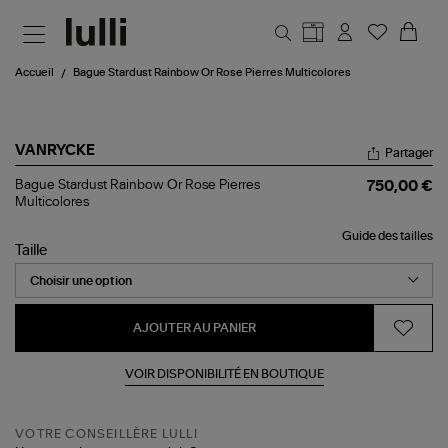
Aller au contenu principal
Accueil
Bague Stardust Rainbow Or Rose Pierres Multicolores
VANRYCKE
Partager
Bague
Bague Stardust Rainbow Or Rose Pierres
750,00 €
Stardust
Multicolores
Rainbow
Or
Guide des tailles
Rose
Taille
Pierres
Multicolores
AJOUTER AU PANIER
VOIR DISPONIBILITÉ EN BOUTIQUE
VOTRE CONSEILLÈRE LULLI