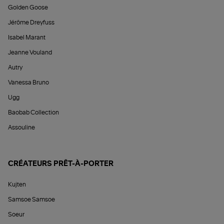
Golden Goose
Jérôme Dreyfuss
Isabel Marant
Jeanne Vouland
Autry
Vanessa Bruno
Ugg
Baobab Collection
Assouline
CRÉATEURS PRÊT-À-PORTER
Kujten
Samsoe Samsoe
Soeur