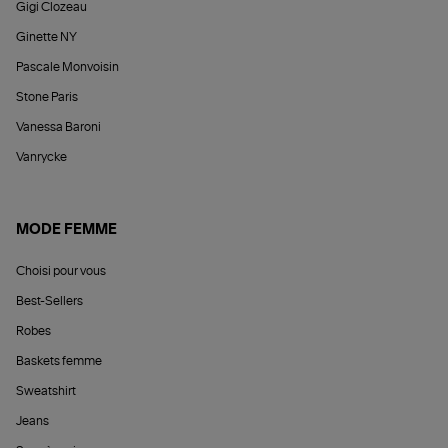
Gigi Clozeau
Ginette NY
Pascale Monvoisin
Stone Paris
Vanessa Baroni
Vanrycke
MODE FEMME
Choisi pour vous
Best-Sellers
Robes
Baskets femme
Sweatshirt
Jeans