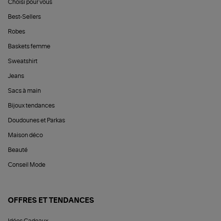
Choisi pour vous
Best-Sellers
Robes
Baskets femme
Sweatshirt
Jeans
Sacs à main
Bijoux tendances
Doudounes et Parkas
Maison déco
Beauté
Conseil Mode
OFFRES ET TENDANCES