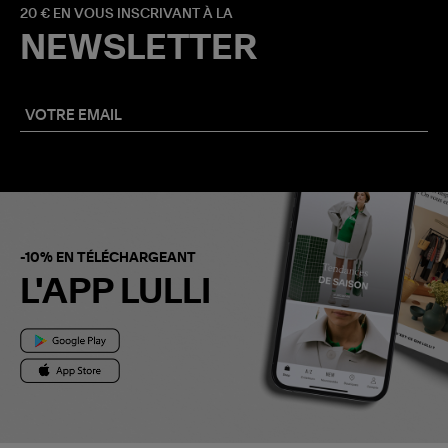
20 € EN VOUS INSCRIVANT À LA
NEWSLETTER
-10% EN TÉLÉCHARGEANT
L'APP LULLI