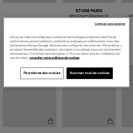
STONE PARIS
Mini Charm Dévotion Or
Mi
Diamants
Dia
Continuer sans accepter
730,00 €
lulli-sur-la-toile.com utilise des cookies et technologies similaires à des fins de
performance, personnalisation, publicité et analyses, en collaboration avec des
partenaires tels que Google. Vous pouvez configurer vos choix via « Paramétrer »,
VOUS AIMEREZ AUSSI
accepter l’ensemble des cookies (« J’accepte ») ou refuser ceux non strictement
nécessaires (« Continuer sans accepter »). Pour en savoir plus sur l’utilisation de
vos données,
consulter notre politique de cookies
Paramètres des cookies
Autoriser tous les cookies