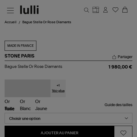
Aller au contenu principal
Accueil
Bague Stella Or Rose Diamants
MADE IN FRANCE
STONE PARIS
Partager
Bague
Bague Stella Or Rose Diamants
1 980,00 €
Stella
Or
Rose
Diamants
+
1
Voir plus
Guide des tailles
Taille
AJOUTER AU PANIER