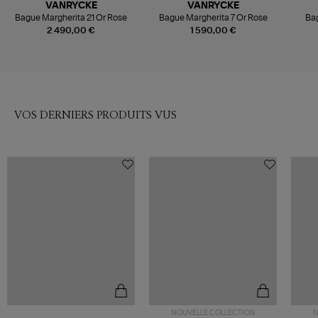
VANRYCKE
VANRYCKE
Bague Margherita 21 Or Rose
Bague Margherita 7 Or Rose
Bag
2 490,00 €
1 590,00 €
VOS DERNIERS PRODUITS VUS
NOUVELLE COLLECTION
N