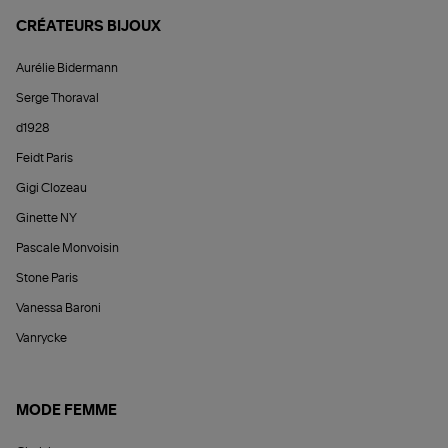
CRÉATEURS BIJOUX
Aurélie Bidermann
Serge Thoraval
d1928
Feidt Paris
Gigi Clozeau
Ginette NY
Pascale Monvoisin
Stone Paris
Vanessa Baroni
Vanrycke
MODE FEMME