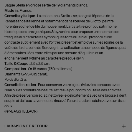
Bague Stella en or rose sertie de 19 diamants blancs.
Made in :
France.
Conseil stylistique :
La collection « Stella » se plonge à l'époque de la
Renaissance italienne et notamment dans l’œuvre de Giotto, peintre
florentin et chef de file du mouvement. L’artiste tire profit du patrimoine
historique des arts gothiques & byzantins pour proposer un ensemble de
fresques aux caractères symboliques forts où le bleu profond utilisé
contraste subtilement avec l’or très présent et employé sur les étoiles de la
voûte de la chapelle de Scrovegni. La collection se compose de figures quasi
élémentaires liées entre elles par une mesure d’équilibre et un
enchaînement rythmé au caractère presque divin.
Taille & Coupe :
2,5 x 2,5 cm.
Composition :
Or 18 carats (750 millièmes).
Diamants G-VS (0.13 carat).
Poids d'or : 2 g.
Conseil d'entretien :
Pour conserver votre bijou, évitez les contacts avec
l’eau ou les produits de beauté, retirez-le pour dormir ou faire des activités.
Afin de préserver son éclat, nettoyez-le délicatement avec une brosse à dent
souple et de l’eau savonneuse, rincez à l’eau chaude et séchez avec un tissu
doux.
(ref-BAGSTELLAOR)
LIVRAISON ET RETOUR