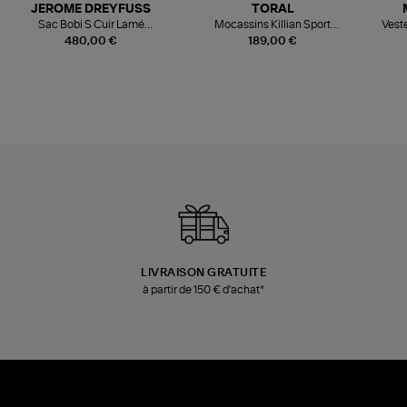
JEROME DREYFUSS
TORAL
Sac Bobi S Cuir Lamé
Mocassins Killian Sport
Veste
Champagne
Mousse
480,00 €
189,00 €
LIVRAISON GRATUITE
à partir de 150 € d'achat*