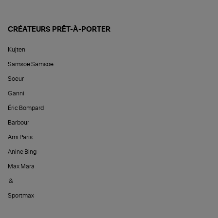
CRÉATEURS PRÊT-À-PORTER
Kujten
Samsoe Samsoe
Soeur
Ganni
Éric Bompard
Barbour
Ami Paris
Anine Bing
Max Mara
&
Sportmax