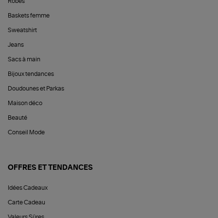
Robes
Baskets femme
Sweatshirt
Jeans
Sacs à main
Bijoux tendances
Doudounes et Parkas
Maison déco
Beauté
Conseil Mode
OFFRES ET TENDANCES
Idées Cadeaux
Carte Cadeau
Valeurs Sûres