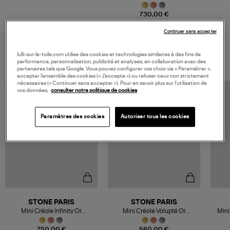
Diamants
Or Di
730,00 €
Continuer sans accepter
VOUS AIMEREZ AUSSI
lulli-sur-la-toile.com utilise des cookies et technologies similaires à des fins de
performance, personnalisation, publicité et analyses, en collaboration avec des
partenaires tels que Google. Vous pouvez configurer vos choix via « Paramétrer »,
accepter l’ensemble des cookies (« J’accepte ») ou refuser ceux non strictement
nécessaires (« Continuer sans accepter »). Pour en savoir plus sur l’utilisation de
vos données,
consulter notre politique de cookies
Paramètres des cookies
Autoriser tous les cookies
STONE PARIS
STONE PARIS
Mini Créole Infinity Or
Mini Créole Volupté Or
Mini
Diamants(vendue à l'unité)
Diamants (vendue à l'unité)
Or Di
750,00 €
560,00 €