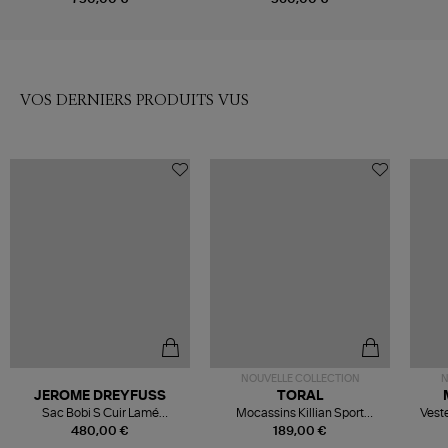
VOS DERNIERS PRODUITS VUS
NOUVELLE COLLECTION
N
JEROME DREYFUSS
TORAL
Sac Bobi S Cuir Lamé
Mocassins Killian Sport
Veste
Champagne
Mousse
480,00 €
189,00 €