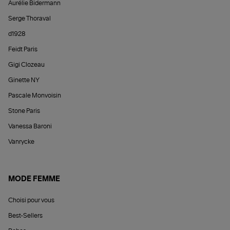
Aurélie Bidermann
Serge Thoraval
d1928
Feidt Paris
Gigi Clozeau
Ginette NY
Pascale Monvoisin
Stone Paris
Vanessa Baroni
Vanrycke
MODE FEMME
Choisi pour vous
Best-Sellers