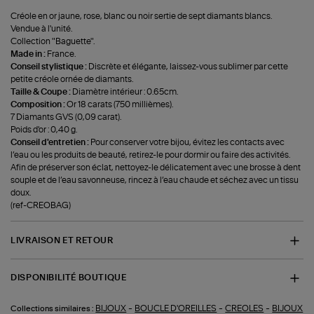
Créole en or jaune, rose, blanc ou noir sertie de sept diamants blancs.
Vendue à l'unité.
Collection "Baguette".
Made in :
France.
Conseil stylistique :
Discrète et élégante, laissez-vous sublimer par cette
petite créole ornée de diamants.
Taille & Coupe :
Diamètre intérieur : 0.65cm.
Composition :
Or 18 carats (750 millièmes).
7 Diamants GVS (0,09 carat).
Poids d'or : 0,40 g.
Conseil d'entretien :
Pour conserver votre bijou, évitez les contacts avec
l’eau ou les produits de beauté, retirez-le pour dormir ou faire des activités.
Afin de préserver son éclat, nettoyez-le délicatement avec une brosse à dent
souple et de l’eau savonneuse, rincez à l’eau chaude et séchez avec un tissu
doux.
(ref-CREOBAG)
LIVRAISON ET RETOUR
DISPONIBILITÉ BOUTIQUE
-
-
-
BIJOUX
BOUCLE D'OREILLES
CREOLES
BIJOUX
Collections similaires :