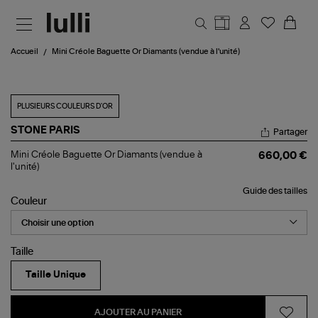
Aller au contenu principal
Accueil
Mini Créole Baguette Or Diamants (vendue à l'unité)
PLUSIEURS COULEURS D'OR
STONE PARIS
Partager
Mini
Mini Créole Baguette Or Diamants (vendue à
660,00 €
Créole
l'unité)
Baguette
Or
Guide des tailles
Diamants
Couleur
(vendue
à
l'unité)
Taille
Taille Unique
AJOUTER AU PANIER