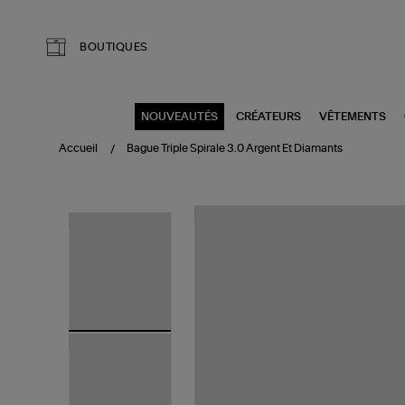
Aller au contenu principal
BOUTIQUES
NOUVEAUTÉS
CRÉATEURS
VÊTEMENTS
Accueil
Bague Triple Spirale 3.0 Argent Et Diamants