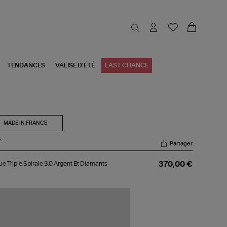
TENDANCES
VALISE D'ÉTÉ
LAST CHANCE
MADE IN FRANCE
T
Partager
gue
e Triple Spirale 3.0 Argent Et Diamants
370,00 €
ple
rale
gent
amants