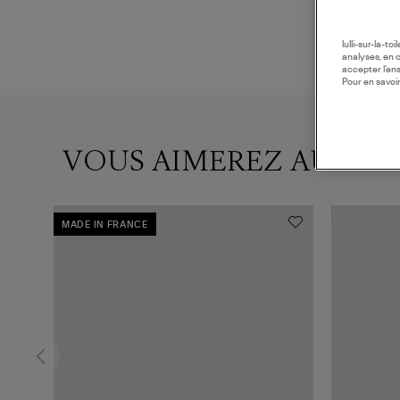
lulli-sur-la-t
analyses, en 
accepter l’en
Pour en savoir
VOUS AIMEREZ AUSSI
MADE IN FRANCE