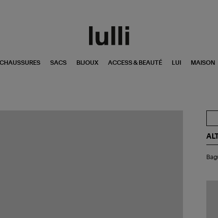
CHAUSSURES
SACS
BIJOUX
ACCESS & BEAUTÉ
LUI
MAISON
AL
Ba
Bagu
Tri
Spi
3.0
Ar
Et
Di