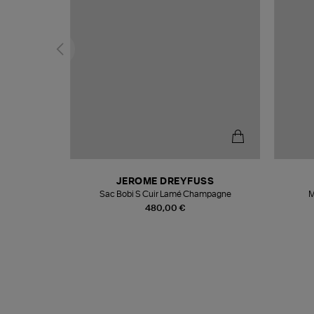
T
JEROME DREYFUSS
k
Sac Bobi S Cuir Lamé Champagne
M
480,00 €