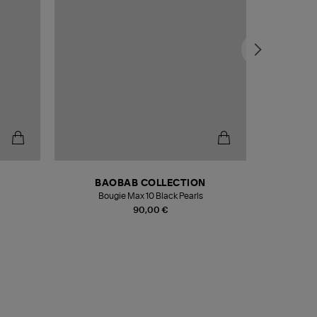
BAOBAB COLLECTION
Bougie Max 10 Black Pearls
Paréo Fou
90,00 €