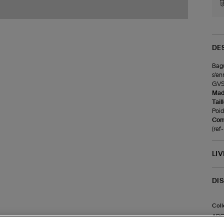
DE
Bagu
s'en
GVS
Made
Tail
Poid
Com
(ref
LI
DI
Coll
AR