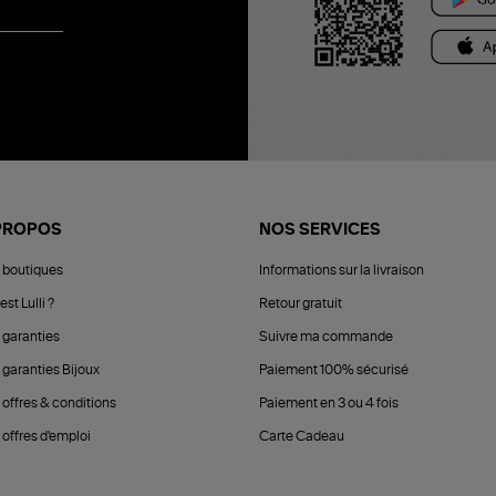
PROPOS
NOS SERVICES
 boutiques
Informations sur la livraison
est Lulli ?
Retour gratuit
 garanties
Suivre ma commande
 garanties Bijoux
Paiement 100% sécurisé
 offres & conditions
Paiement en 3 ou 4 fois
offres d'emploi
Carte Cadeau