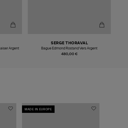
SERGE THORAVAL
aiser Argent
Bague Edmond Rostand Vers Argent
480,00 €
MADE IN EUROPE
MADE IN EU