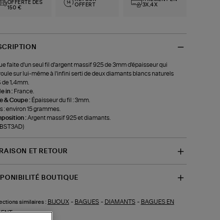
OFFERTE DÈS
OFFERT
3X,4X
150 €
SCRIPTION
e faite d'un seul fil d'argent massif 925 de 3mm d'épaisseur qui
roule sur lui-même à l'infini serti de deux diamants blancs naturels
 de 1,4mm.
 in :
France.
le & Coupe :
Épaisseur du fil : 3mm.
s : environ 15 grammes.
position :
Argent massif 925 et diamants.
-BST3AD)
VRAISON ET RETOUR
SPONIBILITÉ BOUTIQUE
BIJOUX
-
BAGUES
-
DIAMANTS
-
BAGUES EN
ections similaires :
GENT