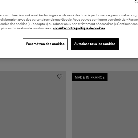
Co
oile.com utilise des cookies et technologies similaires à des fins de performance, personnalisation, p
collaboration avec des partenaires tels que Google. Vous pouvez configurer vos choix via « Param
semble des cookies (« J’accepte ») ou refuser ceux non strictement nécessaires (« Continuer san
 plus sur l’utilisation de vos données,
consulter notre politique de cookies
Paramètres des cookies
Autoriser tous les cookies
MADE IN FRANCE