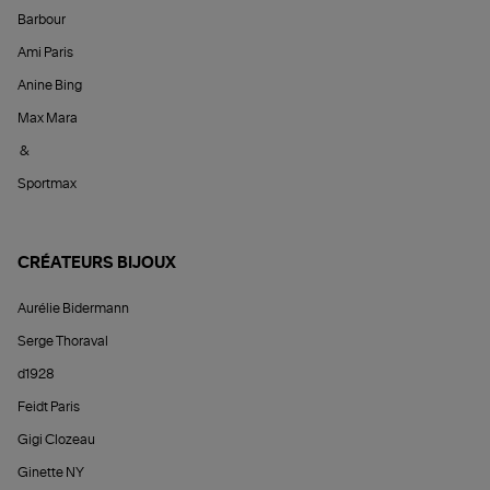
Barbour
Ami Paris
Anine Bing
Max Mara
&
Sportmax
CRÉATEURS BIJOUX
Aurélie Bidermann
Serge Thoraval
d1928
Feidt Paris
Gigi Clozeau
Ginette NY