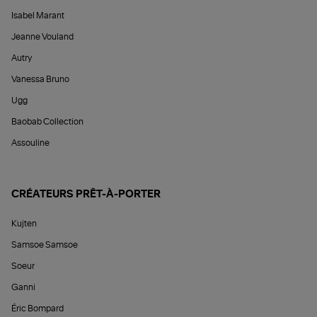
Isabel Marant
Jeanne Vouland
Autry
Vanessa Bruno
Ugg
Baobab Collection
Assouline
CRÉATEURS PRÊT-À-PORTER
Kujten
Samsoe Samsoe
Soeur
Ganni
Éric Bompard