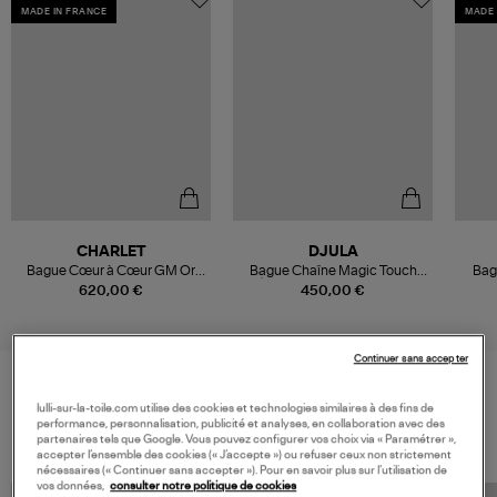
MADE IN FRANCE
MADE 
CHARLET
DJULA
Bague Cœur à Cœur GM Or
Bague Chaîne Magic Touch
Bag
Jaune
Étoile Diamants Or Jaune
620,00 €
450,00 €
Continuer sans accepter
lulli-sur-la-toile.com utilise des cookies et technologies similaires à des fins de
VOS DERNIERS PRODUITS VUS
performance, personnalisation, publicité et analyses, en collaboration avec des
partenaires tels que Google. Vous pouvez configurer vos choix via « Paramétrer »,
accepter l’ensemble des cookies (« J’accepte ») ou refuser ceux non strictement
nécessaires (« Continuer sans accepter »). Pour en savoir plus sur l’utilisation de
vos données,
consulter notre politique de cookies