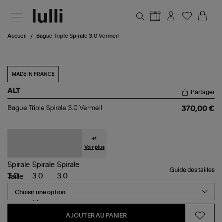
Aller au contenu principal
Accueil
Bague Triple Spirale 3.0 Vermeil
MADE IN FRANCE
ALT
Partager
Bague
Bague Triple Spirale 3.0 Vermeil
370,00 €
Triple
Spirale
3.0
Vermeil
+
1
Voir plus
Guide des tailles
Taille
AJOUTER AU PANIER