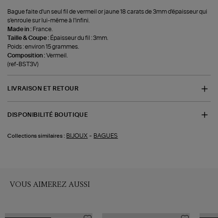
Bague faite d'un seul fil de vermeil or jaune 18 carats de 3mm d'épaisseur qui
s'enroule sur lui-même à l'infini.
Made in :
France.
Taille & Coupe :
Épaisseur du fil : 3mm.
Poids : environ 15 grammes.
Composition :
Vermeil.
(ref-BST3V)
LIVRAISON ET RETOUR
DISPONIBILITÉ BOUTIQUE
-
BIJOUX
BAGUES
Collections similaires :
VOUS AIMEREZ AUSSI