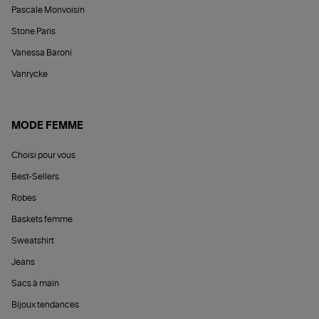
Pascale Monvoisin
Stone Paris
Vanessa Baroni
Vanrycke
MODE FEMME
Choisi pour vous
Best-Sellers
Robes
Baskets femme
Sweatshirt
Jeans
Sacs à main
Bijoux tendances