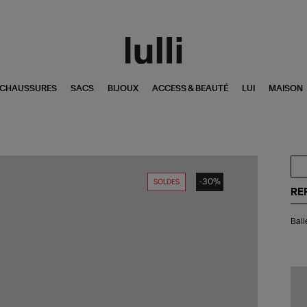
CHAUSSURES
SACS
BIJOUX
ACCESS & BEAUTÉ
LUI
MAISON
-30%
SOLDES
RE
Bal
Ball
Cen
Str
Noi