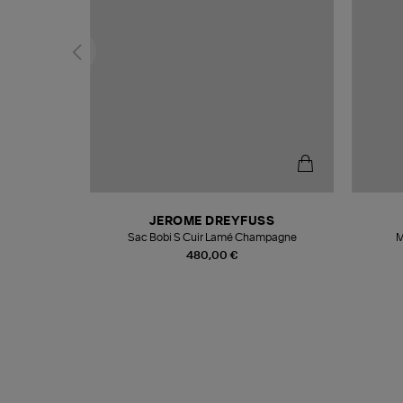
N
JEROME DREYFUSS
te
Sac Bobi S Cuir Lamé Champagne
M
480,00 €