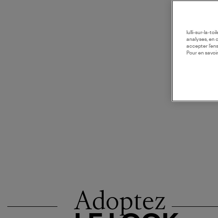
lulli-sur-la-t
analyses, en 
accepter l’en
Pour en savoir
Adoptez