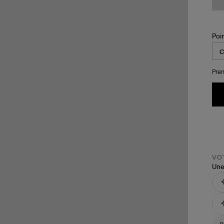
Poi
Pren
VOT
Une