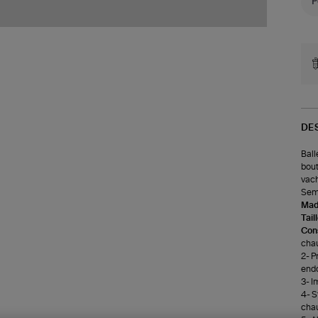
DE
Ball
bout
vach
Seme
Made
Tail
Cons
chau
2- P
end
3- I
4- S
chau