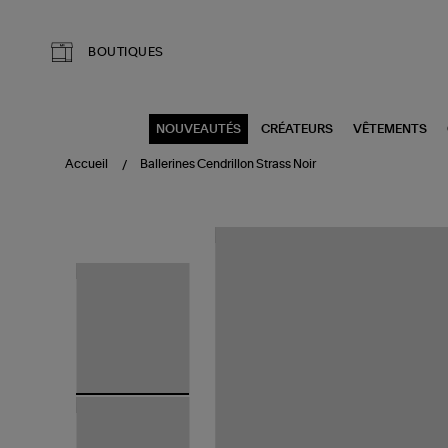
Aller au contenu principal
BOUTIQUES
NOUVEAUTÉS
CRÉATEURS
VÊTEMENTS
Accueil
Ballerines Cendrillon Strass Noir