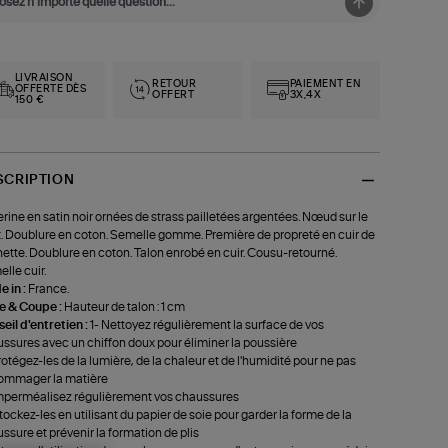
LIVRAISON
RETOUR
PAIEMENT EN
OFFERTE DÈS
OFFERT
3X,4X
150 €
SCRIPTION
erine en satin noir ornées de strass pailletées argentées. Nœud sur le
. Doublure en coton. Semelle gomme. Première de propreté en cuir de
ette. Doublure en coton. Talon enrobé en cuir. Cousu-retourné.
lle cuir.
 in :
France.
le & Coupe :
Hauteur de talon : 1 cm
eil d'entretien :
1- Nettoyez régulièrement la surface de vos
ssures avec un chiffon doux pour éliminer la poussière
rotégez-les de la lumière, de la chaleur et de l'humidité pour ne pas
ommager la matière
mperméalisez régulièrement vos chaussures
tockez-les en utilisant du papier de soie pour garder la forme de la
ssure et prévenir la formation de plis