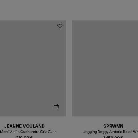
JEANNE VOULAND
SPRWMN
l Mobi Maille Cachemire Gris Clair
Jogging Baggy Athletic Black W
210,00 €
1 450,00 €