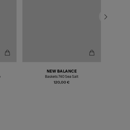
NEW BALANCE
e
Baskets 740 Sea Salt
Veste
120,00 €