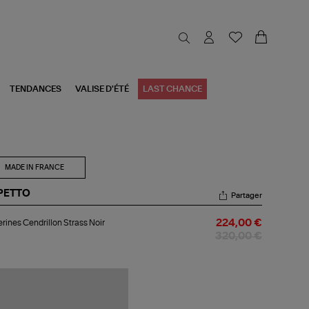
TENDANCES
VALISE D'ÉTÉ
LAST CHANCE
MADE IN FRANCE
PETTO
Partager
lerines
erines Cendrillon Strass Noir
224,00 €
drillon
ass
320,00 €
r