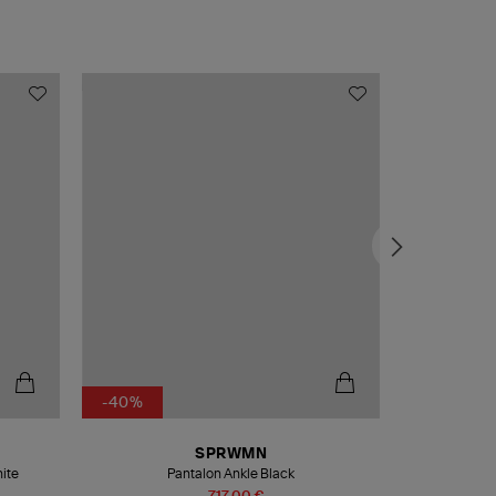
-40%
-50%
SPRWMN
hite
Pantalon Ankle Black
Jup
717,00 €