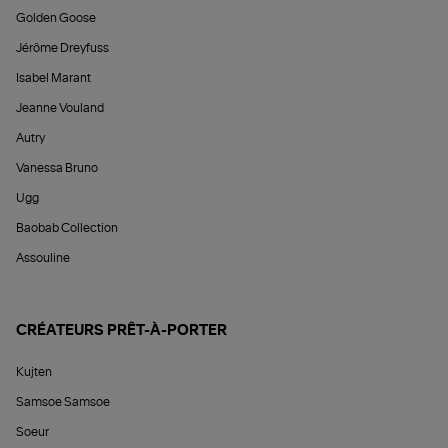
Golden Goose
Jérôme Dreyfuss
Isabel Marant
Jeanne Vouland
Autry
Vanessa Bruno
Ugg
Baobab Collection
Assouline
CRÉATEURS PRÊT-À-PORTER
Kujten
Samsoe Samsoe
Soeur