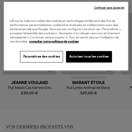
Continuer sans accepter
lulli-sur-la-toile.com utilise des cookies et technologies similaires à des fins de
performance, personnalisation, publicité et analyses, en collaboration avec des
partenaires tels que Google. Vous pouvez configurer vos choix via « Paramétrer »,
accepter l’ensemble des cookies (« J’accepte ») ou refuser ceux non strictement
nécessaires (« Continuer sans accepter »). Pour en savoir plus sur l’utilisation de
vos données,
consulter notre politique de cookies
Paramètres des cookies
Autoriser tous les cookies
NOUVELLE COLLECTION
N
JEANNE VOULAND
MARANT ÉTOILE
Pull Meshi Cachemire Gris
Pull Loriby Anthracite Black
P
Clair
230,00 €
320,00 €
VOS DERNIERS PRODUITS VUS