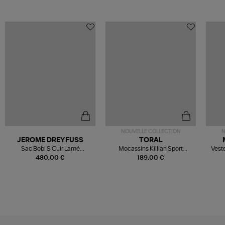
NOUVELLE COLLECTION
N
JEROME DREYFUSS
TORAL
Sac Bobi S Cuir Lamé
Mocassins Killian Sport
Veste
Champagne
Mousse
480,00 €
189,00 €