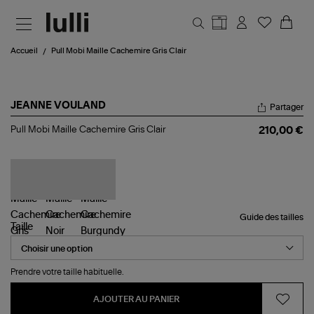
Aller au contenu principal
Accueil
Pull Mobi Maille Cachemire Gris Clair
JEANNE VOULAND
Partager
Pull
Pull Mobi Maille Cachemire Gris Clair
210,00 €
Mobi
Maille
Cachemire
Gris
Clair
Guide des tailles
Taille
Prendre votre taille habituelle.
AJOUTER AU PANIER