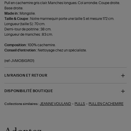
Pull en cachemire gris clair. Manches longues. Col arrondie. Coupe droite.
Base droite.
Made in :
Mongolie.
Taille & Coupe :
Notre mannequin porte une taille S et mesure 172 cm.
Longueur (taille S) : 70 cm.
Demi-tour de poitrine : 38 cm.
Longueur de manches : 83 cm.
Composition :
100% cachemire.
Conseil d'entretien :
Nettoyage chez un spécialiste.
(ref-JVMOBIGR01)
LIVRAISON ET RETOUR
DISPONIBILITÉ BOUTIQUE
-
-
JEANNE VOULAND
PULLS
PULL EN CACHEMIRE
Collections similaires :