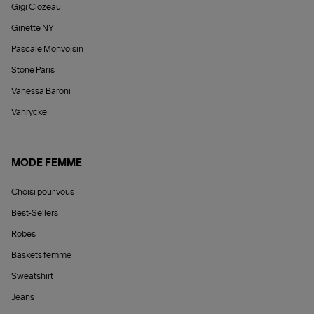
Gigi Clozeau
Ginette NY
Pascale Monvoisin
Stone Paris
Vanessa Baroni
Vanrycke
MODE FEMME
Choisi pour vous
Best-Sellers
Robes
Baskets femme
Sweatshirt
Jeans