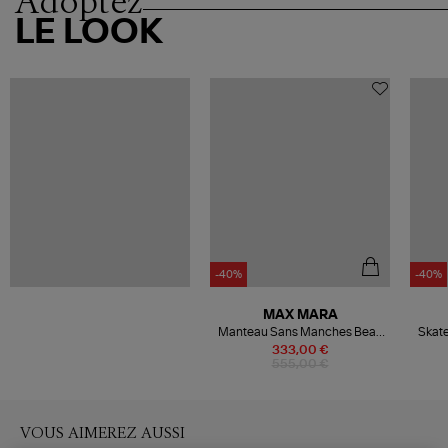
Adoptez
LE LOOK
-40%
-40%
MAX MARA
Manteau Sans Manches Beau
Skate
Noir, 'S Max Mara
333,00 €
555,00 €
VOUS AIMEREZ AUSSI