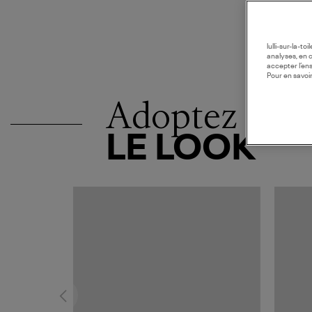
lulli-sur-la-t
analyses, en 
accepter l’en
Pour en savoir
Adoptez
LE LOOK