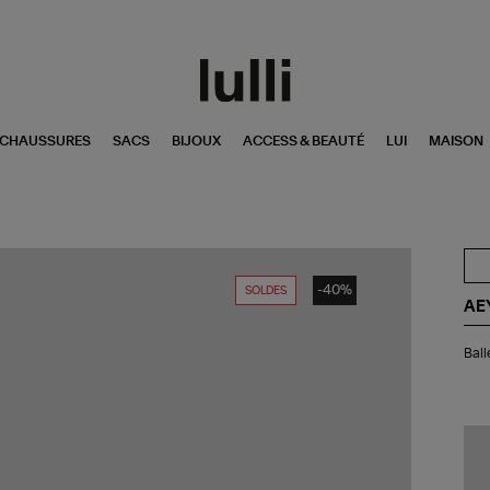
CHAUSSURES
SACS
BIJOUX
ACCESS & BEAUTÉ
LUI
MAISON
-40%
SOLDES
AE
Bal
Ball
Um
Me
Na
Lea
Bla