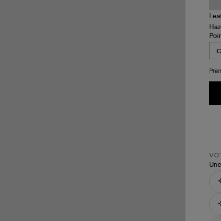
Poi
Pren
VOT
Une