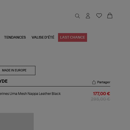
TENDANCES
VALISE D'ÉTÉ
LAST CHANCE
MADE IN EUROPE
YDE
Partager
lerines
erines Uma Mesh Nappa Leather Black
177,00 €
a
sh
295,00 €
ppa
ther
ck