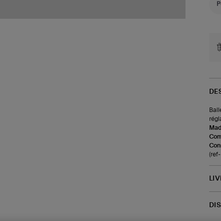
DE
Ball
régl
Made
Com
Cons
(re
LI
DI