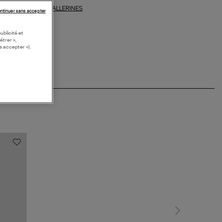
BALLERINES
ections similaires :
ntinuer sans accepter
ublicité et
étrer »,
s accepter »).