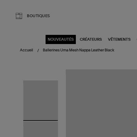
Aller au contenu principal
BOUTIQUES
NOUVEAUTÉS
CRÉATEURS
VÊTEMENTS
Accueil
Ballerines Uma Mesh Nappa Leather Black