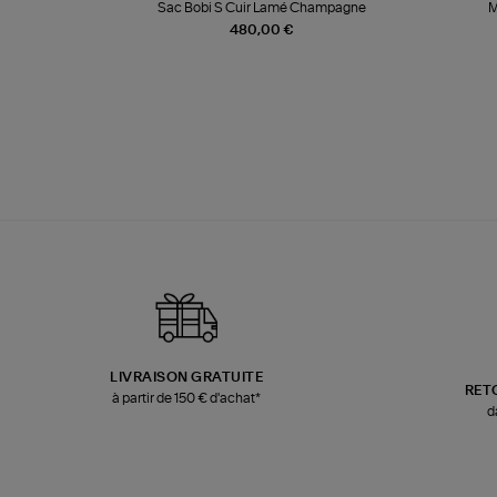
te
Sac Bobi S Cuir Lamé Champagne
M
480,00 €
LIVRAISON GRATUITE
RET
à partir de 150 € d'achat*
d