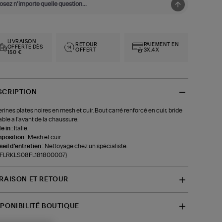
LIVRAISON
RETOUR
PAIEMENT EN
OFFERTE DÈS
OFFERT
3X,4X
150 €
SCRIPTION
erines plates noires en mesh et cuir. Bout carré renforcé en cuir, bride
able a l'avant de la chaussure.
 in :
Italie.
position :
Mesh et cuir.
eil d'entretien :
Nettoyage chez un spécialiste.
f-FLRKLS08FL181800007)
VRAISON ET RETOUR
SPONIBILITÉ BOUTIQUE