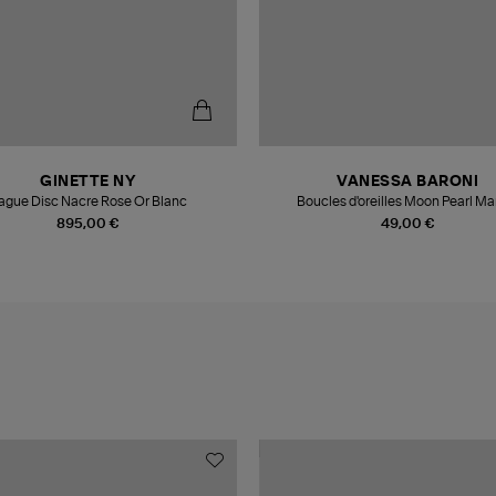
GINETTE NY
VANESSA BARONI
ague Disc Nacre Rose Or Blanc
Boucles d'oreilles Moon Pearl Ma
895,00 €
49,00 €