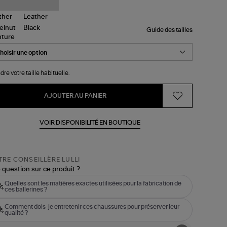
Guide des tailles
nture
dre votre taille habituelle.
AJOUTER AU PANIER
VOIR DISPONIBILITÉ EN BOUTIQUE
RE CONSEILLÈRE LULLI
 question sur ce produit ?
Quelles sont les matières exactes utilisées pour la fabrication de
ces ballerines ?
Comment dois-je entretenir ces chaussures pour préserver leur
qualité ?