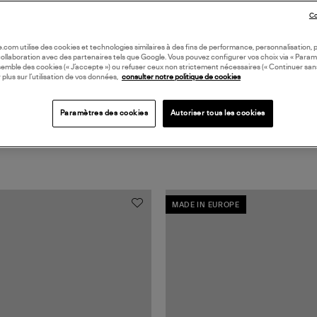
Coll
Co
oile.com utilise des cookies et technologies similaires à des fins de performance, personnalisation, p
collaboration avec des partenaires tels que Google. Vous pouvez configurer vos choix via « Param
semble des cookies (« J’accepte ») ou refuser ceux non strictement nécessaires (« Continuer san
 plus sur l’utilisation de vos données,
consulter notre politique de cookies
Paramètres des cookies
Autoriser tous les cookies
MADE IN EUROPE