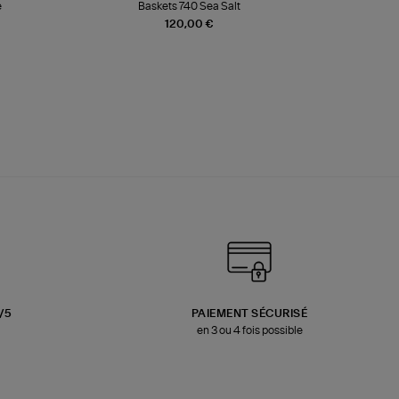
e
Baskets 740 Sea Salt
Veste
120,00 €
3/5
PAIEMENT SÉCURISÉ
en 3 ou 4 fois possible