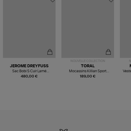
NOUVELLE COLLECTION
N
JEROME DREYFUSS
TORAL
Sac Bobi S Cuir Lamé
Mocassins Killian Sport
Veste
Champagne
Mousse
480,00 €
189,00 €