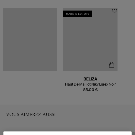
MADE IN EUROPE
BELIZA
Haut De Maillot Niky Lurex Noir
85,00 €
VOUS AIMEREZ AUSSI