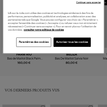
Continuer sans accepter
MADE IN EUROPE
MADE 
lulli-sur-la-toile.com utilise des cookies et technologies similaires à des fins de
performance, personnalisation, publicité et analyses, en collaboration avec des
partenaires tels que Google. Vous pouvez configurer vos choix via « Paramétrer »,
accepter l’ensemble des cookies (« J’accepte ») ou refuser ceux non strictement
nécessaires (« Continuer sans accepter »). Pour en savoir plus sur l’utilisation de
vos données,
consulter notre politique de cookies
Paramètres des cookies
Autoriser tous les cookies
FARM RIO
BELIZA
Bas de Maillot Black Palm
Bas De Maillot Salvia Noir
Mai
Trees
160,00 €
80,00 €
VOS DERNIERS PRODUITS VUS