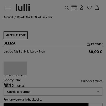
Aller au contenu principal
Accueil
Bas de Maillot Niki Lurex Noir
MADE IN EUROPE
BELIZA
Partager
Bas
Bas de Maillot Niki Lurex Noir
89,00 €
de
Maillot
Niki
Lurex
Noir
Guide des tailles
Taille
Prendre votre taille habituelle.