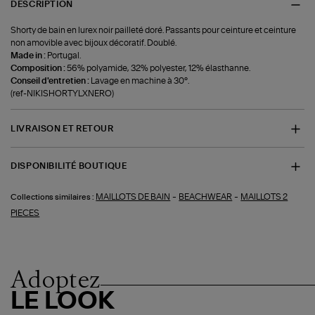
DESCRIPTION
Shorty de bain en lurex noir pailleté doré. Passants pour ceinture et ceinture
non amovible avec bijoux décoratif. Doublé.
Made in :
Portugal.
Composition :
56% polyamide, 32% polyester, 12% élasthanne.
Conseil d'entretien :
Lavage en machine à 30°.
(ref-NIKISHORTYLXNERO)
LIVRAISON ET RETOUR
DISPONIBILITÉ BOUTIQUE
-
-
MAILLOTS DE BAIN
BEACHWEAR
MAILLOTS 2
Collections similaires :
PIECES
Adoptez
LE LOOK