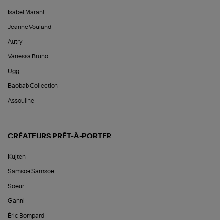
Isabel Marant
Jeanne Vouland
Autry
Vanessa Bruno
Ugg
Baobab Collection
Assouline
CRÉATEURS PRÊT-À-PORTER
Kujten
Samsoe Samsoe
Soeur
Ganni
Éric Bompard