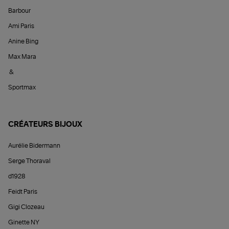
Barbour
Ami Paris
Anine Bing
Max Mara
&
Sportmax
CRÉATEURS BIJOUX
Aurélie Bidermann
Serge Thoraval
d1928
Feidt Paris
Gigi Clozeau
Ginette NY