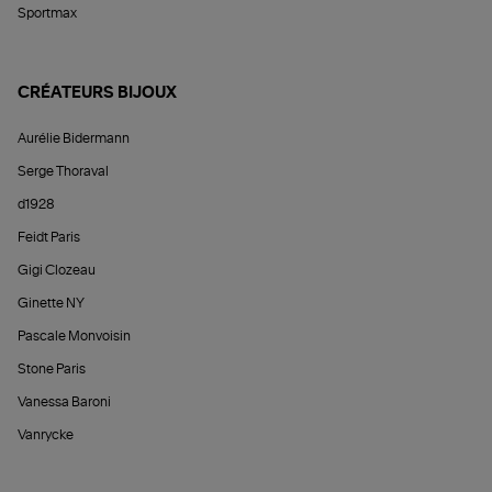
Sportmax
CRÉATEURS BIJOUX
Aurélie Bidermann
Serge Thoraval
d1928
Feidt Paris
Gigi Clozeau
Ginette NY
Pascale Monvoisin
Stone Paris
Vanessa Baroni
Vanrycke