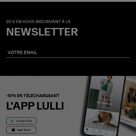
20 € EN VOUS INSCRIVANT À LA
NEWSLETTER
-10% EN TÉLÉCHARGEANT
L'APP LULLI