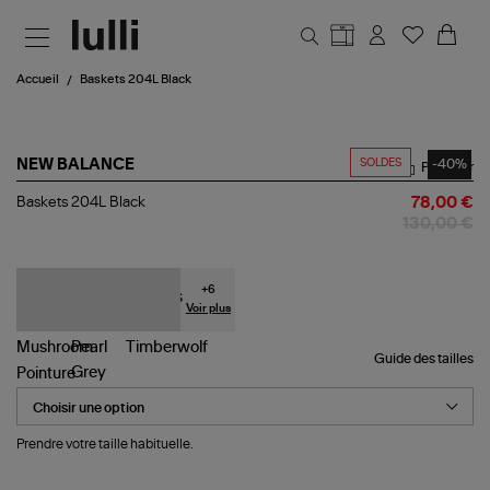
Aller au contenu principal
Accueil
Baskets 204L Black
SOLDES
-40%
NEW BALANCE
Partager
Baskets
Baskets 204L Black
78,00 €
204L
130,00 €
Black
+
6
Voir plus
Guide des tailles
Pointure
Prendre votre taille habituelle.