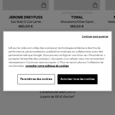
NOUVELLE COLLECTION
N
JEROME DREYFUSS
TORAL
Sac Bobi S Cuir Lamé
Mocassins Killian Sport
Veste
Champagne
Mousse
480,00 €
189,00 €
Continuer sans accepter
lulli-sur-la-toile.com utilise des cookies et technologies similaires à des fins de
performance, personnalisation, publicité et analyses, en collaboration avec des
partenaires tels que Google. Vous pouvez configurer vos choix via « Paramétrer »,
accepter l’ensemble des cookies (« J’accepte ») ou refuser ceux non strictement
nécessaires (« Continuer sans accepter »). Pour en savoir plus sur l’utilisation de
vos données,
consulter notre politique de cookies
Paramètres des cookies
Autoriser tous les cookies
LIVRAISON GRATUITE
à partir de 150 € d'achat*