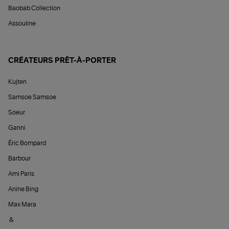
Baobab Collection
Assouline
CRÉATEURS PRÊT-À-PORTER
Kujten
Samsoe Samsoe
Soeur
Ganni
Éric Bompard
Barbour
Ami Paris
Anine Bing
Max Mara
&