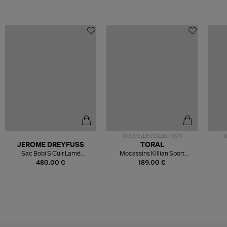
NOUVELLE COLLECTION
N
JEROME DREYFUSS
TORAL
Sac Bobi S Cuir Lamé
Mocassins Killian Sport
Champagne
Mousse
480,00 €
189,00 €