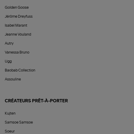
Golden Goose
Jérôme Dreyfuss
Isabel Marant
Jeanne Vouland
Autry
Vanessa Bruno
Ugg
Baobab Collection
Assouline
CRÉATEURS PRÊT-À-PORTER
Kujten
Samsoe Samsoe
Soeur