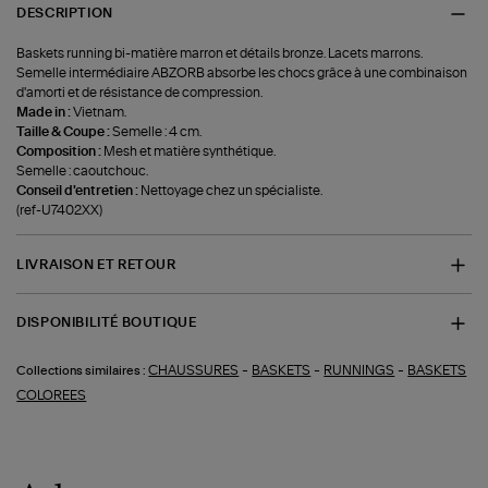
DESCRIPTION
Baskets running bi-matière marron et détails bronze. Lacets marrons.
Semelle intermédiaire ABZORB absorbe les chocs grâce à une combinaison
d'amorti et de résistance de compression.
Made in :
Vietnam.
Taille & Coupe :
Semelle : 4 cm.
Composition :
Mesh et matière synthétique.
Semelle : caoutchouc.
Conseil d'entretien :
Nettoyage chez un spécialiste.
(ref-U7402XX)
LIVRAISON ET RETOUR
DISPONIBILITÉ BOUTIQUE
-
-
-
CHAUSSURES
BASKETS
RUNNINGS
BASKETS
Collections similaires :
COLOREES