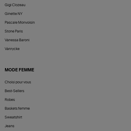
Gigi Clozeau
Ginette NY
Pascale Monvoisin
Stone Paris
Vanessa Baroni
Vanrycke
MODE FEMME
Choisi pour vous
Best-Sellers
Robes
Baskets femme
Sweatshirt
Jeans