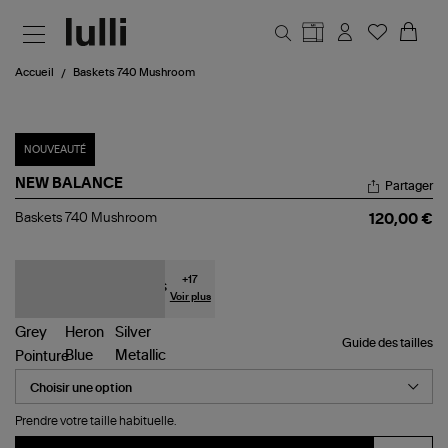
Aller au contenu principal
Accueil
Baskets 740 Mushroom
NOUVEAUTÉ
NEW BALANCE
Partager
Baskets
Baskets 740 Mushroom
120,00 €
740
Mushroom
+
17
Voir plus
Guide des tailles
Pointure
Prendre votre taille habituelle.