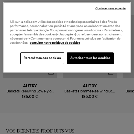
Continuer sans accepter
lulli-sur-la-toile.com utilise des cookies et technologies similaires à des fins de
performance, personnalisation, publicité et analyses, en collaboration avec des
partenaires tels que Google. Vous pouvez configurer vos choix via « Paramétrer »,
accepter l’ensemble des cookies (« J’accepte ») ou refuser ceux non strictement
nécessaires (« Continuer sans accepter »). Pour en savoir plus sur l’utilisation de
vos données,
consulter notre politique de cookies
Paramètres des cookies
Autoriser tous les cookies
AUTRY
AUTRY
Baskets Reelwind Low Nylon
Baskets Homme Reelwind Low
Bask
Crack White Tundra
Nylon Crack White Tundra
L
185,00 €
185,00 €
VOS DERNIERS PRODUITS VUS