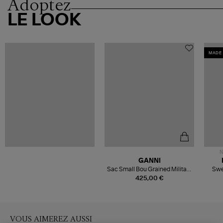
Adoptez
LE LOOK
MADE 
N
GANNI
Sac Small Bou Grained Military
Swe
Olive
425,00 €
VOUS AIMEREZ AUSSI