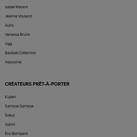
Isabel Marant
Jeanne Vouland
Autry
Vanessa Bruno
Ugg
Baobab Collection
Assouline
CRÉATEURS PRÊT-À-PORTER
Kujten
Samsoe Samsoe
Soeur
Ganni
Éric Bompard