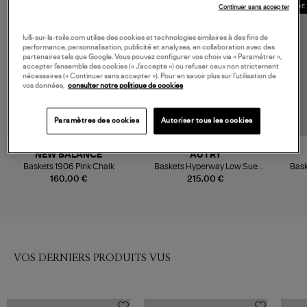
Continuer sans accepter
MADE 
lulli-sur-la-toile.com utilise des cookies et technologies similaires à des fins de
performance, personnalisation, publicité et analyses, en collaboration avec des
partenaires tels que Google. Vous pouvez configurer vos choix via « Paramétrer »,
accepter l’ensemble des cookies (« J’accepte ») ou refuser ceux non strictement
nécessaires (« Continuer sans accepter »). Pour en savoir plus sur l’utilisation de
vos données,
consulter notre politique de cookies
Paramètres des cookies
Autoriser tous les cookies
NEW BALANCE
AUTRY
Baskets 1906 Pink Chalk
Baskets Hyperway Low Sue
Bask
Meshact Phar Dolphin
160,00 €
215,00 €
VOS DERNIERS PRODUITS VUS