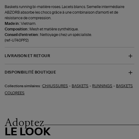
Baskets running bi-matière roses. Lacets blancs. Semelle intermédiaire
ABZORB absorbe les chocs grâce à une combinaison d'amorti et de
résistance de compression.
Made in :
Vietnam.
Composition :
Mesh et matière synthétique.
Conseil d'entretien :
Nettoyage chez un spécialiste.
(ref-U740PP2)
LIVRAISON ET RETOUR
DISPONIBILITÉ BOUTIQUE
-
-
-
CHAUSSURES
BASKETS
RUNNINGS
BASKETS
Collections similaires :
COLOREES
Adoptez
LE LOOK