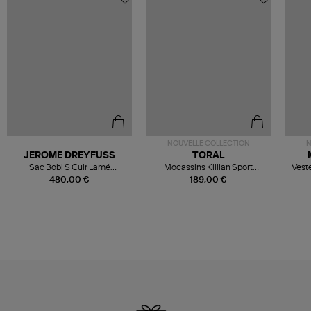
NOUVELLE COLLECTION
N
JEROME DREYFUSS
TORAL
Sac Bobi S Cuir Lamé
Mocassins Killian Sport
Veste
Champagne
Mousse
480,00 €
189,00 €