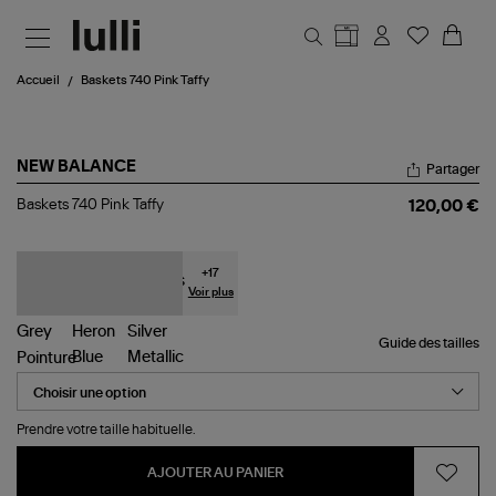
Aller au contenu principal
Accueil
Baskets 740 Pink Taffy
NEW BALANCE
Partager
Baskets
Baskets 740 Pink Taffy
120,00 €
740
Pink
Taffy
+
17
Voir plus
Guide des tailles
Pointure
Prendre votre taille habituelle.
AJOUTER AU PANIER