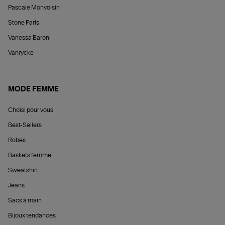
Pascale Monvoisin
Stone Paris
Vanessa Baroni
Vanrycke
MODE FEMME
Choisi pour vous
Best-Sellers
Robes
Baskets femme
Sweatshirt
Jeans
Sacs à main
Bijoux tendances