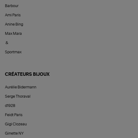
Barbour
Ami Paris
Anine Bing
Max Mara
&
Sportmax
CRÉATEURS BIJOUX
Aurélie Bidermann
Serge Thoraval
d1928
Feidt Paris
Gigi Clozeau
Ginette NY