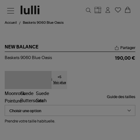
Aller au contenu principal
Accueil
Baskets 9060 Blue Oasis
NEW BALANCE
Partager
Baskets
Baskets 9060 Blue Oasis
190,00 €
9060
Blue
Oasis
+
5
Voir plus
Guide des tailles
Pointure
Prendre votre taille habituelle.