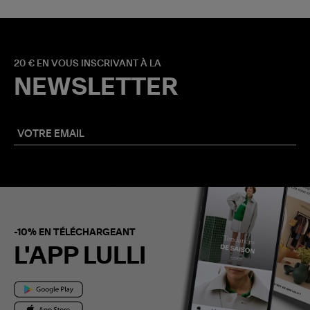
20 € EN VOUS INSCRIVANT À LA
NEWSLETTER
-10% EN TÉLÉCHARGEANT
L'APP LULLI