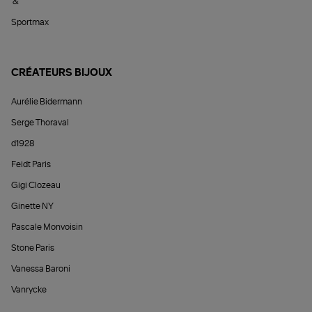
&
Sportmax
CRÉATEURS BIJOUX
Aurélie Bidermann
Serge Thoraval
d1928
Feidt Paris
Gigi Clozeau
Ginette NY
Pascale Monvoisin
Stone Paris
Vanessa Baroni
Vanrycke