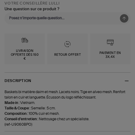
VOTRE CONSEILLÈRE LULLI
Une question sur ce produit ?
LIVRAISON
PAIEMENT EN
OFFERTE DÈS 150
RETOUR OFFERT
3X,4X
€
DESCRIPTION
Baskets bi matière daim et mesh. Lacets noirs. Tige en alveo mesh. Renfort
talon en cuir et languette. Écusson du logo réfléchissant.
Made in :
Vietnam.
Taille & Coupe :
Semelle : 5 cm.
Composition :
100% cuir et mesh.
Conseil d'entretien :
Nettoyage chez un spécialiste.
(ref-U9060BPO)