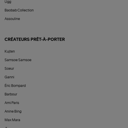
Ugg
Baobab Collection
Assouline
CRÉATEURS PRÊT-À-PORTER
Kujten
Samsoe Samsoe
Soeur
Ganni
Éric Bompard
Barbour
Ami Paris
Anine Bing
Max Mara