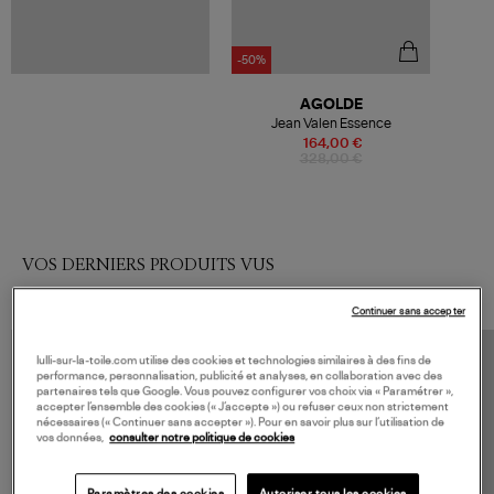
-50%
AGOLDE
Jean Valen Essence
164,00 €
328,00 €
VOS DERNIERS PRODUITS VUS
Continuer sans accepter
lulli-sur-la-toile.com utilise des cookies et technologies similaires à des fins de
performance, personnalisation, publicité et analyses, en collaboration avec des
partenaires tels que Google. Vous pouvez configurer vos choix via « Paramétrer »,
accepter l’ensemble des cookies (« J’accepte ») ou refuser ceux non strictement
nécessaires (« Continuer sans accepter »). Pour en savoir plus sur l’utilisation de
vos données,
consulter notre politique de cookies