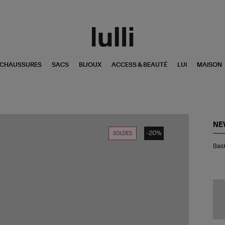
CHAUSSURES
SACS
BIJOUX
ACCESS & BEAUTÉ
LUI
MAISON
NE
-20%
SOLDES
Bas
Bask
90
Gri