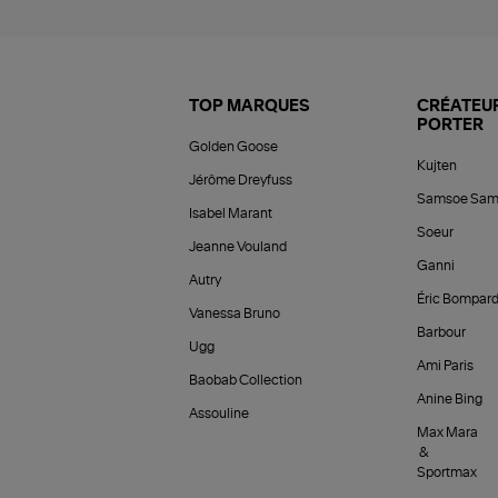
TOP MARQUES
CRÉATEUR
PORTER
Golden Goose
Kujten
Jérôme Dreyfuss
Samsoe Sam
Isabel Marant
Soeur
Jeanne Vouland
Ganni
Autry
Éric Bompar
Vanessa Bruno
Barbour
Ugg
Ami Paris
Baobab Collection
Anine Bing
Assouline
Max Mara
&
Sportmax