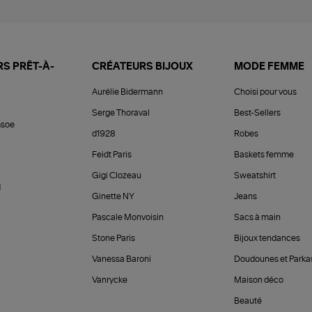
S PRÊT-À-
CRÉATEURS BIJOUX
MODE FEMME
Aurélie Bidermann
Choisi pour vous
Serge Thoraval
Best-Sellers
soe
d1928
Robes
Feidt Paris
Baskets femme
Gigi Clozeau
Sweatshirt
d
Ginette NY
Jeans
Pascale Monvoisin
Sacs à main
Stone Paris
Bijoux tendances
Vanessa Baroni
Doudounes et Parka
Vanrycke
Maison déco
Beauté