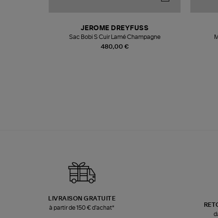
T
JEROME DREYFUSS
k
Sac Bobi S Cuir Lamé Champagne
M
480,00 €
LIVRAISON GRATUITE
RET
à partir de 150 € d'achat*
d