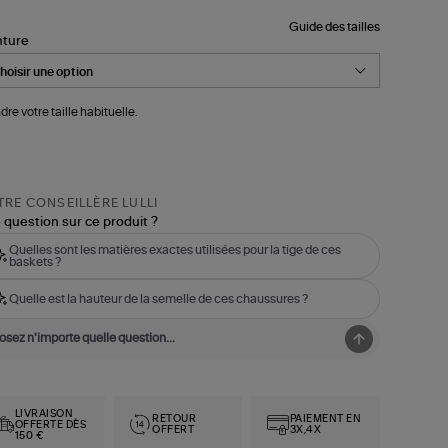
Guide des tailles
nture
dre votre taille habituelle.
RE CONSEILLÈRE LULLI
 question sur ce produit ?
Quelles sont les matières exactes utilisées pour la tige de ces
baskets ?
Quelle est la hauteur de la semelle de ces chaussures ?
LIVRAISON
RETOUR
PAIEMENT EN
OFFERTE DÈS
OFFERT
3X,4X
150 €