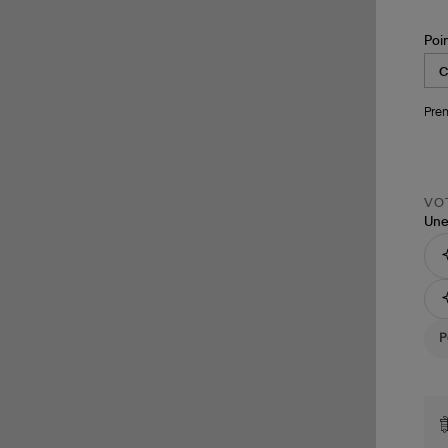
Poi
Pren
VOT
Une