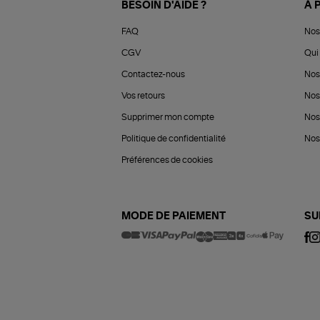
BESOIN D'AIDE ?
À 
FAQ
Nos
CGV
Qui 
Contactez-nous
Nos
Vos retours
Nos
Supprimer mon compte
Nos
Politique de confidentialité
Nos 
Préférences de cookies
MODE DE PAIEMENT
SU