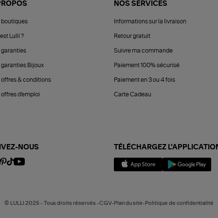
PROPOS
NOS SERVICES
 boutiques
Informations sur la livraison
est Lulli ?
Retour gratuit
 garanties
Suivre ma commande
 garanties Bijoux
Paiement 100% sécurisé
 offres & conditions
Paiement en 3 ou 4 fois
offres d'emploi
Carte Cadeau
IVEZ-NOUS
TÉLÉCHARGEZ L'APPLICATIO
© LULLI 2025 - Tous droits réservés -CGV-Plan du site-Politique de confidentialité