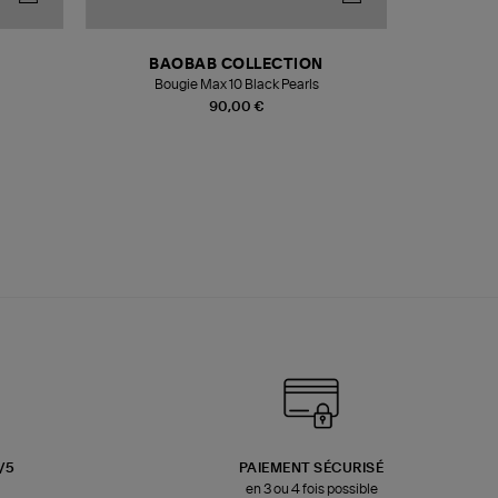
BAOBAB COLLECTION
Bougie Max 10 Black Pearls
Paréo Fou
90,00 €
3/5
PAIEMENT SÉCURISÉ
en 3 ou 4 fois possible