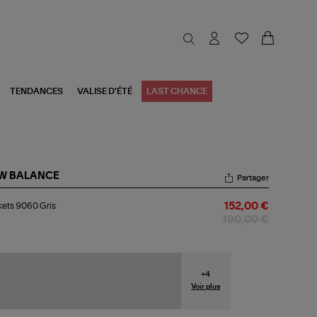
TENDANCES
VALISE D'ÉTÉ
LAST CHANCE
W BALANCE
Partager
kets
ets 9060 Gris
152,00 €
60
s
190,00 €
+
4
Voir plus