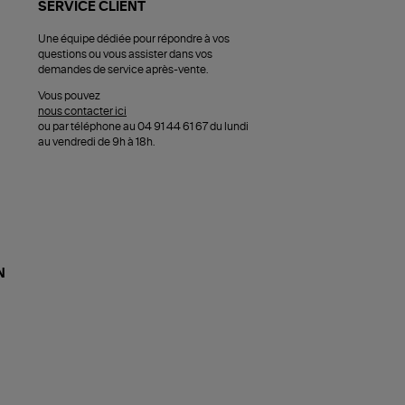
SERVICE CLIENT
Une équipe dédiée pour répondre à vos
questions ou vous assister dans vos
demandes de service après-vente.
Vous pouvez
nous contacter ici
ou par téléphone au 04 91 44 61 67 du lundi
au vendredi de 9h à 18h.
N