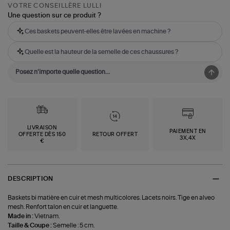
VOTRE CONSEILLÈRE LULLI
Une question sur ce produit ?
Ces baskets peuvent-elles être lavées en machine ?
Quelle est la hauteur de la semelle de ces chaussures ?
LIVRAISON
PAIEMENT EN
OFFERTE DÈS 150
RETOUR OFFERT
3X,4X
€
DESCRIPTION
Baskets bi matière en cuir et mesh multicolores. Lacets noirs. Tige en alveo
mesh. Renfort talon en cuir et languette.
Made in :
Vietnam.
Taille & Coupe :
Semelle : 5 cm.