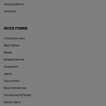
Vanessa Baroni
Vanrycke
MODE FEMME
Choisi pour vous
Best-Sellers
Robes
Baskets femme
Sweatshirt
Jeans
Sacs à main
Bijoux tendances
Doudounes et Parkas
Maison déco