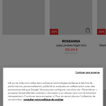
-50%
-50%
ROSEANNA
Jupe Londres Night Gris
Mant
125,00 €
250,00 €
Continuer sans accepter
VOS DERNIERS PRODUITS VUS
lulli-sur-la-toile.com utilise des cookies et technologies similaires à des fins de
performance, personnalisation, publicité et analyses, en collaboration avec des
partenaires tels que Google. Vous pouvez configurer vos choix via « Paramétrer »,
accepter l’ensemble des cookies (« J’accepte ») ou refuser ceux non strictement
nécessaires (« Continuer sans accepter »). Pour en savoir plus sur l’utilisation de
vos données,
consulter notre politique de cookies