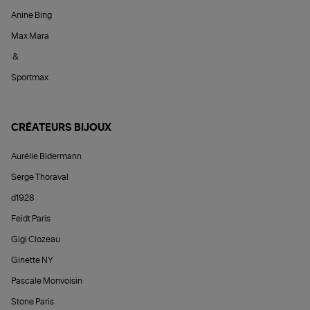
Anine Bing
Max Mara
&
Sportmax
CRÉATEURS BIJOUX
Aurélie Bidermann
Serge Thoraval
d1928
Feidt Paris
Gigi Clozeau
Ginette NY
Pascale Monvoisin
Stone Paris