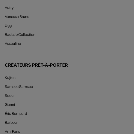
Autry
Vanessa Bruno
Ugg
Baobab Collection
Assouline
CRÉATEURS PRÊT-À-PORTER
Kujten
Samsoe Samsoe
Soeur
Ganni
Éric Bompard
Barbour
Ami Paris