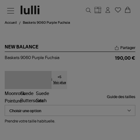
Aller au contenu principal
Accueil
Baskets 9060 Purple Fuchsia
NEW BALANCE
Partager
Baskets
Baskets 9060 Purple Fuchsia
190,00 €
9060
Purple
Fuchsia
+
5
Voir plus
Guide des tailles
Pointure
Prendre votre taille habituelle.