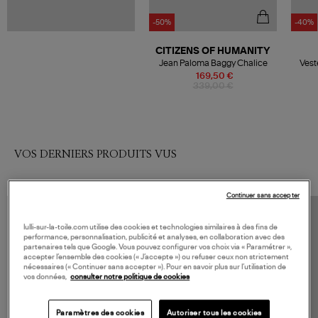
-50%
-40%
CITIZENS OF HUMANITY
Jean Paloma Baggy Chalice
Vest
169,50 €
339,00 €
VOS DERNIERS PRODUITS VUS
Continuer sans accepter
lulli-sur-la-toile.com utilise des cookies et technologies similaires à des fins de
performance, personnalisation, publicité et analyses, en collaboration avec des
partenaires tels que Google. Vous pouvez configurer vos choix via « Paramétrer »,
accepter l’ensemble des cookies (« J’accepte ») ou refuser ceux non strictement
nécessaires (« Continuer sans accepter »). Pour en savoir plus sur l’utilisation de
vos données,
consulter notre politique de cookies
Paramètres des cookies
Autoriser tous les cookies