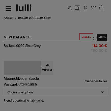
Aller au contenu principal
Accueil
Baskets 9060 Slate Grey
SOLDES
-40%
NEW BALANCE
Partager
Baskets
Baskets 9060 Slate Grey
114,00 €
9060
190,00 €
Slate
Grey
+
5
Voir plus
Guide des tailles
Pointure
Prendre votre taille habituelle.