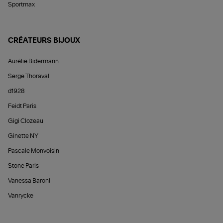
Sportmax
CRÉATEURS BIJOUX
Aurélie Bidermann
Serge Thoraval
d1928
Feidt Paris
Gigi Clozeau
Ginette NY
Pascale Monvoisin
Stone Paris
Vanessa Baroni
Vanrycke