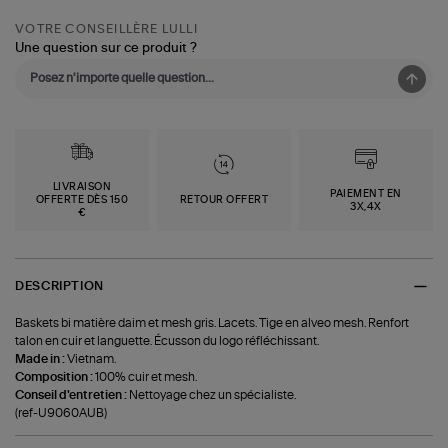
VOTRE CONSEILLÈRE LULLI
Une question sur ce produit ?
LIVRAISON
PAIEMENT EN
OFFERTE DÈS 150
RETOUR OFFERT
3X,4X
€
DESCRIPTION
Baskets bi matière daim et mesh gris. Lacets. Tige en alveo mesh. Renfort
talon en cuir et languette. Écusson du logo réfléchissant.
Made in :
Vietnam.
Composition :
100% cuir et mesh.
Conseil d'entretien :
Nettoyage chez un spécialiste.
(ref-U9060AUB)