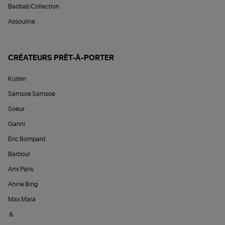
Baobab Collection
Assouline
CRÉATEURS PRÊT-À-PORTER
Kujten
Samsoe Samsoe
Soeur
Ganni
Éric Bompard
Barbour
Ami Paris
Anine Bing
Max Mara
&