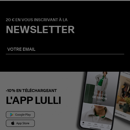
20 € EN VOUS INSCRIVANT À LA
NEWSLETTER
-10% EN TÉLÉCHARGEANT
L'APP LULLI