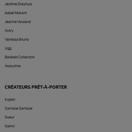
Jérôme Dreyfuss
Isabel Marant
Jeanne Vouland
Autry
Vanessa Bruno
Ugg
Baobab Collection
Assouline
CRÉATEURS PRÊT-À-PORTER
Kujten
Samsoe Samsoe
Soeur
Ganni