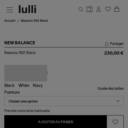
Aller au contenu principal
Accueil
Baskets 992 Black
NEW BALANCE
Partager
Baskets
Baskets 992 Black
230,00 €
992
Black
Guide des tailles
Pointure
Prendre votre taille habituelle.
AJOUTER AU PANIER