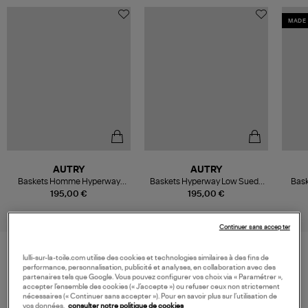
MADE 
AUTRY
AUTRY
Baskets Homme Hyperway
Baskets Hyperway Low Suede
Bask
Low Suede Mesh Black Silver
Mesh Black
195,00 €
195,00 €
Continuer sans accepter
lulli-sur-la-toile.com utilise des cookies et technologies similaires à des fins de
performance, personnalisation, publicité et analyses, en collaboration avec des
VOS DERNIERS PRODUITS VUS
partenaires tels que Google. Vous pouvez configurer vos choix via « Paramétrer »,
accepter l’ensemble des cookies (« J’accepte ») ou refuser ceux non strictement
nécessaires (« Continuer sans accepter »). Pour en savoir plus sur l’utilisation de
vos données,
consulter notre politique de cookies