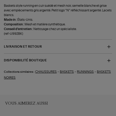
Baskets style running en cuir suédé et mesh noir, semelle blanche et grise
avec empiècements gris argenté. Petit logo "N" réfléchissant argenté. Lacets
blancs.
Made in :
États-Unis.
Composition :
Mesh et matière synthétique.
Conseil d'entretien :
Nettoyage chez un spécialiste.
(ref-U992BK)
LIVRAISON ET RETOUR
DISPONIBILITÉ BOUTIQUE
-
-
-
CHAUSSURES
BASKETS
RUNNINGS
BASKETS
Collections similaires :
NOIRES
VOUS AIMEREZ AUSSI