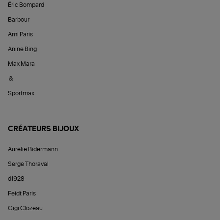
Éric Bompard
Barbour
Ami Paris
Anine Bing
Max Mara
&
Sportmax
CRÉATEURS BIJOUX
Aurélie Bidermann
Serge Thoraval
d1928
Feidt Paris
Gigi Clozeau