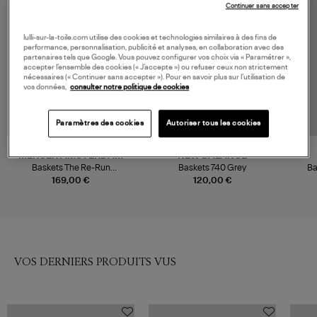
Continuer sans accepter
lulli-sur-la-toile.com utilise des cookies et technologies similaires à des fins de
performance, personnalisation, publicité et analyses, en collaboration avec des
partenaires tels que Google. Vous pouvez configurer vos choix via « Paramétrer »,
accepter l’ensemble des cookies (« J’accepte ») ou refuser ceux non strictement
nécessaires (« Continuer sans accepter »). Pour en savoir plus sur l’utilisation de
vos données,
consulter notre politique de cookies
Paramètres des cookies
Autoriser tous les cookies
MERCER AMSTERDAM
NEW BALANCE
Baskets The Re-Run
Baskets 740 Grey
Ba
Champagne Grey
169,00 €
120,00 €
VOS DERNIERS PRODUITS VUS