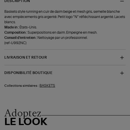
DESCRIPTION
Baskets style running en cuir de daim beige et mesh gris, semelle blanche
avec empiècements gris argenté. Petit logo "N" réfléchissant argenté. Lacets
blancs.
Made in :
États-Unis.
Composition :
Superpositions en daim. Empeigne en mesh.
Conseil d'entretien :
Nettoyage par un professionnel.
(ref-U992NC)
LIVRAISON ET RETOUR
DISPONIBILITÉ BOUTIQUE
BASKETS
Collections similaires :
Adoptez
LE LOOK