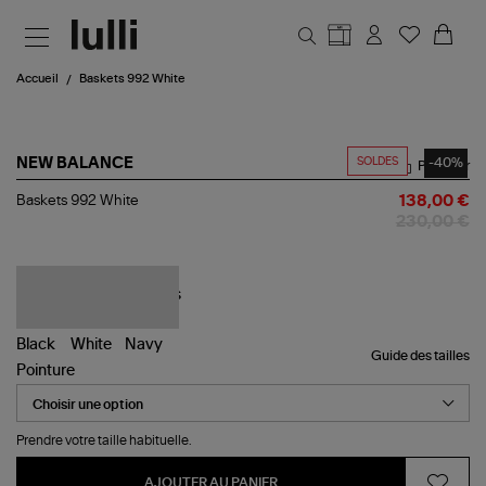
Aller au contenu principal
Accueil
Baskets 992 White
SOLDES
-40%
NEW BALANCE
Partager
Baskets
Baskets 992 White
138,00 €
992
230,00 €
White
Guide des tailles
Pointure
Prendre votre taille habituelle.
AJOUTER AU PANIER