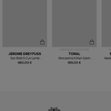
NOUVELLE COLLECTION
N
JEROME DREYFUSS
TORAL
Sac Bobi S Cuir Lamé
Mocassins Killian Sport
Veste
Champagne
Mousse
480,00 €
189,00 €