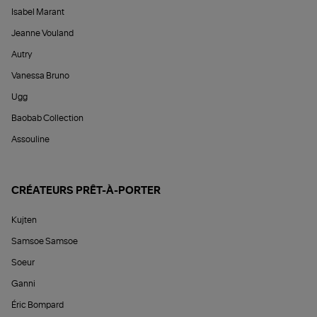
Isabel Marant
Jeanne Vouland
Autry
Vanessa Bruno
Ugg
Baobab Collection
Assouline
CRÉATEURS PRÊT-À-PORTER
Kujten
Samsoe Samsoe
Soeur
Ganni
Éric Bompard