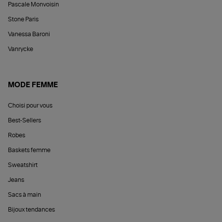
Pascale Monvoisin
Stone Paris
Vanessa Baroni
Vanrycke
MODE FEMME
Choisi pour vous
Best-Sellers
Robes
Baskets femme
Sweatshirt
Jeans
Sacs à main
Bijoux tendances