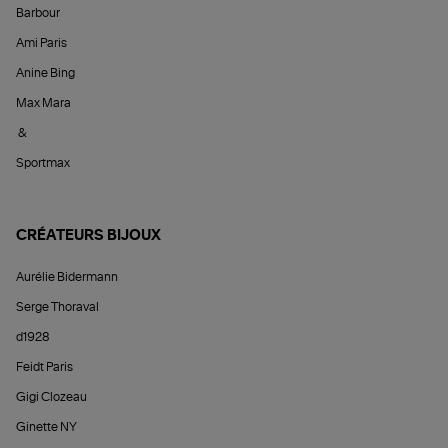
Barbour
Ami Paris
Anine Bing
Max Mara
&
Sportmax
CRÉATEURS BIJOUX
Aurélie Bidermann
Serge Thoraval
d1928
Feidt Paris
Gigi Clozeau
Ginette NY