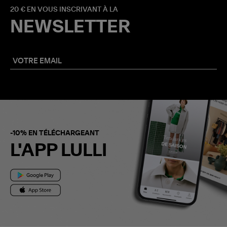
20 € EN VOUS INSCRIVANT À LA
NEWSLETTER
-10% EN TÉLÉCHARGEANT
L'APP LULLI