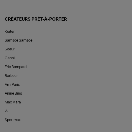
CRÉATEURS PRÊT-À-PORTER
Kujten
Samsoe Samsoe
Soeur
Ganni
Éric Bompard
Barbour
Ami Paris
Anine Bing
Max Mara
&
Sportmax