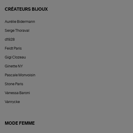
CRÉATEURS BIJOUX
Aurélie Bidermann
Serge Thoraval
d1928
Feidt Paris
Gigi Clozeau
Ginette NY
Pascale Monvoisin
Stone Paris
Vanessa Baroni
Vanrycke
MODE FEMME