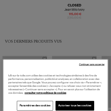
CLOSED
Jean Milo Ivory
115,00 €
230,00 €
VOS DERNIERS PRODUITS VUS
Continuer sans accepter
lulli-sur-la-toile.com utilise des cookies et technologies similaires à des fins de
performance, personnalisation, publicité et analyses, en collaboration avec des
partenaires tels que Google. Vous pouvez configurer vos choix via « Paramétrer »,
accepter l’ensemble des cookies (« J’accepte ») ou refuser ceux non strictement
nécessaires (« Continuer sans accepter »). Pour en savoir plus sur l’utilisation de
vos données,
consulter notre politique de cookies
Paramètres des cookies
Autoriser tous les cookies
NOUVELLE COLLECTION
N