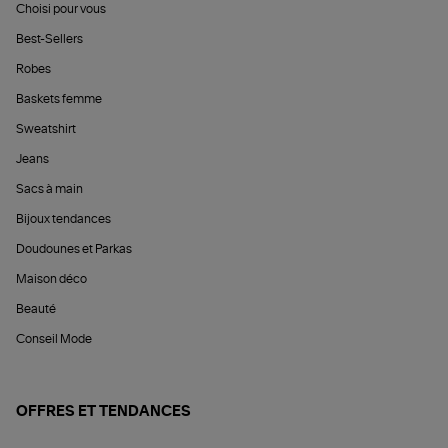
Choisi pour vous
Best-Sellers
Robes
Baskets femme
Sweatshirt
Jeans
Sacs à main
Bijoux tendances
Doudounes et Parkas
Maison déco
Beauté
Conseil Mode
OFFRES ET TENDANCES