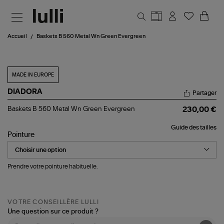
Aller au contenu principal
Accueil
Baskets B 560 Metal Wn Green Evergreen
MADE IN EUROPE
DIADORA
Partager
Baskets
Baskets B 560 Metal Wn Green Evergreen
230,00 €
B
560
Guide des tailles
Metal
Pointure
Wn
Green
Evergreen
Prendre votre pointure habituelle.
VOTRE CONSEILLÈRE LULLI
Une question sur ce produit ?