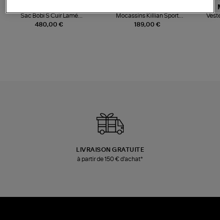
JEROME DREYFUSS
TORAL
Sac Bobi S Cuir Lamé
Mocassins Killian Sport
Veste
Champagne
Mousse
480,00 €
189,00 €
LIVRAISON GRATUITE
à partir de 150 € d'achat*