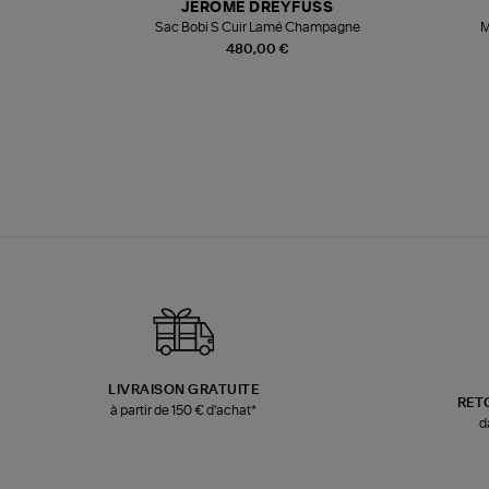
JEROME DREYFUSS
te
Sac Bobi S Cuir Lamé Champagne
M
480,00 €
LIVRAISON GRATUITE
RET
à partir de 150 € d'achat*
d