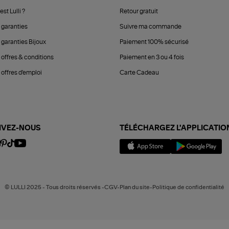
est Lulli ?
Retour gratuit
 garanties
Suivre ma commande
 garanties Bijoux
Paiement 100% sécurisé
 offres & conditions
Paiement en 3 ou 4 fois
offres d'emploi
Carte Cadeau
IVEZ-NOUS
TÉLÉCHARGEZ L'APPLICATIO
© LULLI 2025 - Tous droits réservés -CGV-Plan du site-Politique de confidentialité