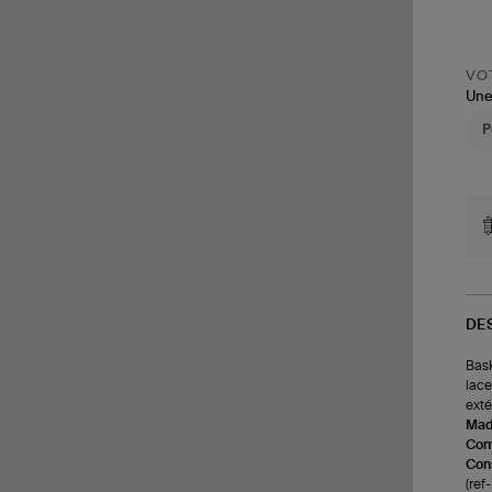
VOT
Une
DE
Bask
lace
exté
Made
Com
Cons
(ref