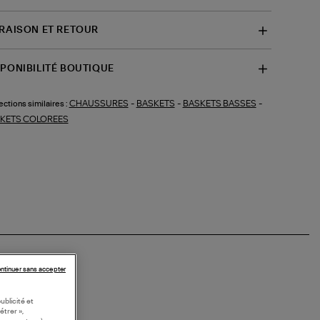
VRAISON ET RETOUR
SPONIBILITÉ BOUTIQUE
CHAUSSURES
-
BASKETS
-
BASKETS BASSES
-
ections similaires :
KETS COLOREES
ntinuer sans accepter
ublicité et
étrer »,