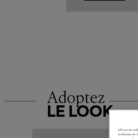
Adoptez
LE LOOK
lulli-sur-la-t
analyses, en 