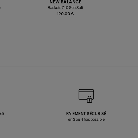
NEW BALANCE
e
Baskets 740 Sea Salt
Veste
120,00 €
3/5
PAIEMENT SÉCURISÉ
en 3 ou 4 fois possible