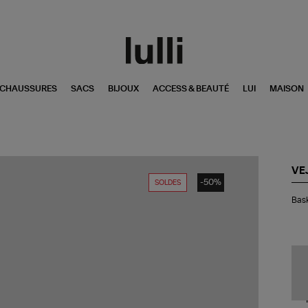
CHAUSSURES
SACS
BIJOUX
ACCESS & BEAUTÉ
LUI
MAISON
VE
-50%
SOLDES
Bas
Bask
Co
Nat
But