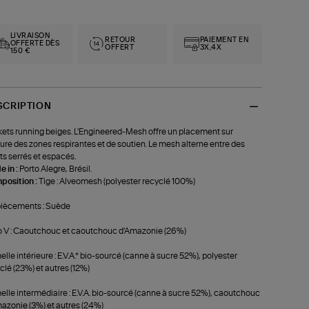
LIVRAISON
RETOUR
PAIEMENT EN
OFFERTE DÈS
OFFERT
3X,4X
150 €
SCRIPTION
ets running beiges. L'Engineered-Mesh offre un placement sur
re des zones respirantes et de soutien. Le mesh alterne entre des
ts serrés et espacés.
 in :
Porto Alegre, Brésil.
position :
Tige : Alveomesh (polyester recyclé 100%)
iècements : Suède
 V : Caoutchouc et caoutchouc d'Amazonie (26%)
lle intérieure : E.V.A.* bio-sourcé (canne à sucre 52%), polyester
clé (23%) et autres (12%)
lle intermédiaire : E.V.A. bio-sourcé (canne à sucre 52%), caoutchouc
azonie (3%) et autres (24%)