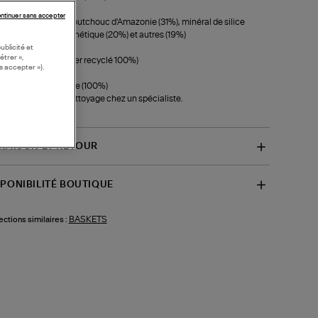
ntinuer sans accepter
lle extérieure : Caoutchouc d'Amazonie (31%), minéral de silice
), caoutchouc synthétique (20%) et autres (19%)
ublicité et
étrer »,
lure : Tech (polyester recyclé 100%)
s accepter »).
ts : Coton biologique (100%)
eil d'entretien :
Nettoyage chez un spécialiste.
f-CO1803846A)
VRAISON ET RETOUR
SPONIBILITÉ BOUTIQUE
BASKETS
ections similaires :