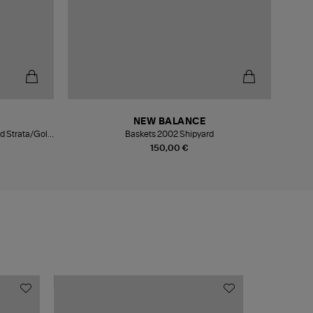
-5
NEW BALANCE
d Strata/Gold
Baskets 2002 Shipyard
150,00 €