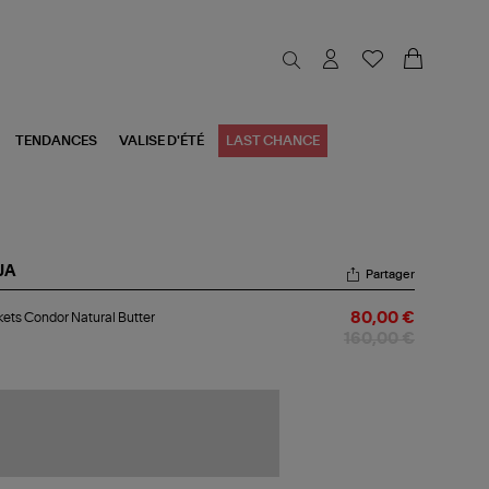
TENDANCES
VALISE D'ÉTÉ
LAST CHANCE
JA
Partager
kets
ets Condor Natural Butter
80,00 €
ndor
ural
160,00 €
ter