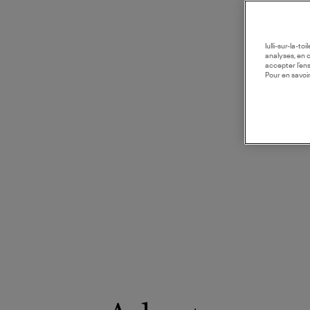
lulli-sur-la-t
analyses, en 
accepter l’en
Pour en savoir