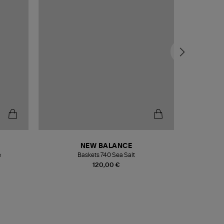
NEW BALANCE
e
Baskets 740 Sea Salt
Veste
120,00 €