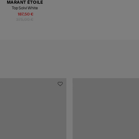
MARANT ÉTOILE
Top Solvi White
187,50 €
375,00 €