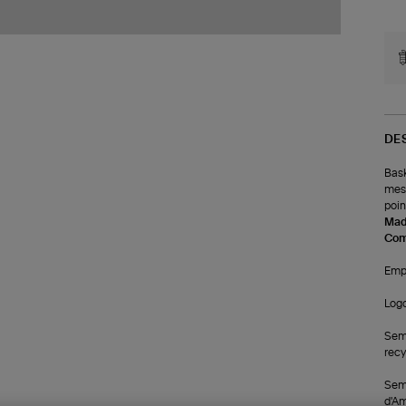
DE
Bask
mesu
poin
Made
Com
Emp
Logo
Seme
recy
Seme
d'Am