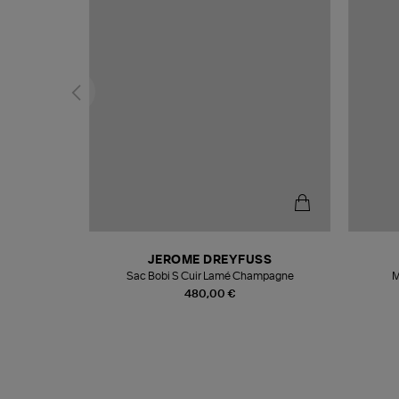
N
JEROME DREYFUSS
te
Sac Bobi S Cuir Lamé Champagne
M
480,00 €