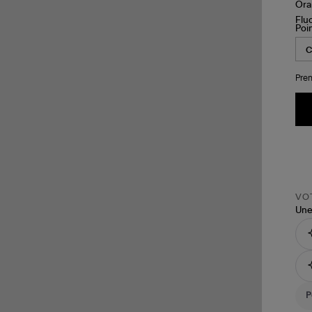
Poi
Pren
VOT
Une