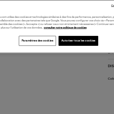
Co
Seme
(30%
oile.com utilise des cookies et technologies similaires à des fins de performance, personnalisation, p
collaboration avec des partenaires tels que Google. Vous pouvez configurer vos choix via « Param
Doub
semble des cookies (« J’accepte ») ou refuser ceux non strictement nécessaires (« Continuer san
 plus sur l’utilisation de vos données,
consulter notre politique de cookies
Lace
Cons
(re
Paramètres des cookies
Autoriser tous les cookies
LI
DI
Coll