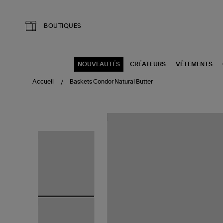
Aller au contenu principal
BOUTIQUES
NOUVEAUTÉS
CRÉATEURS
VÊTEMENTS
Accueil
Baskets Condor Natural Butter