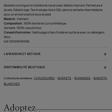
Baskets running en bi matière écrue et avec détails marrons. Fermeture à
lacets. Détails logo. Technologie Asics GEL dans la semelle intermédiaire
pour un amorti avancé sous le pied.
Made in :
Vietnam.
Composition :
100% textile et cuir synthétique.
Semelle : 100% caoutchouc.
Conseil d'entretien :
Nettoyage à l'eau froide en surface avec un détergent
doux.
(ref-1203A609108)
LIVRAISON ET RETOUR
DISPONIBILITÉ BOUTIQUE
-
-
-
CHAUSSURES
BASKETS
RUNNINGS
BASKETS
Collections similaires :
BLANCHES
Adoptez