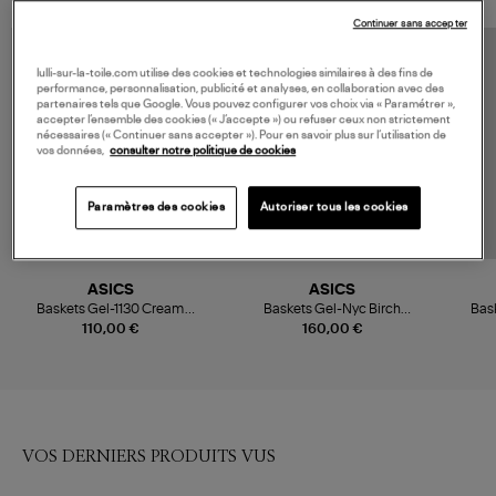
Continuer sans accepter
lulli-sur-la-toile.com utilise des cookies et technologies similaires à des fins de
performance, personnalisation, publicité et analyses, en collaboration avec des
partenaires tels que Google. Vous pouvez configurer vos choix via « Paramétrer »,
accepter l’ensemble des cookies (« J’accepte ») ou refuser ceux non strictement
nécessaires (« Continuer sans accepter »). Pour en savoir plus sur l’utilisation de
vos données,
consulter notre politique de cookies
Paramètres des cookies
Autoriser tous les cookies
ASICS
ASICS
Baskets Gel-1130 Cream
Baskets Gel-Nyc Birch
Bas
Carrier Grey
Driftwood
110,00 €
160,00 €
VOS DERNIERS PRODUITS VUS