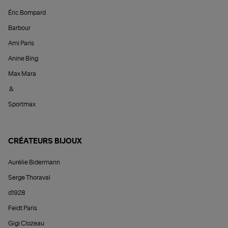
Éric Bompard
Barbour
Ami Paris
Anine Bing
Max Mara
&
Sportmax
CRÉATEURS BIJOUX
Aurélie Bidermann
Serge Thoraval
d1928
Feidt Paris
Gigi Clozeau