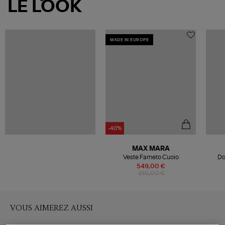
LE LOOK
MADE IN EUROPE
-40%
MAX MARA
Veste Farneto Cuoio
Do
549,00 €
915,00 €
VOUS AIMEREZ AUSSI