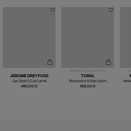
NOUVELLE COLLECTION
N
JEROME DREYFUSS
TORAL
Sac Bobi S Cuir Lamé
Mocassins Killian Sport
Veste
Champagne
Mousse
480,00 €
189,00 €