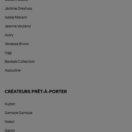
Jérôme Dreyfuss
Isabel Marant
Jeanne Vouland
Autry
Vanessa Bruno
Ugg
Baobab Collection
Assouline
CRÉATEURS PRÊT-À-PORTER
Kujten
Samsoe Samsoe
Soeur
Ganni