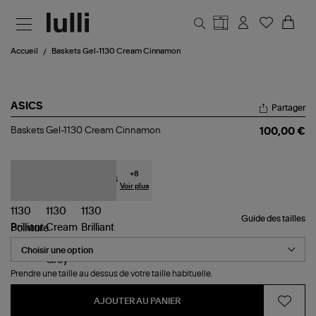
Aller au contenu principal
Accueil
Baskets Gel-1130 Cream Cinnamon
ASICS
Partager
Baskets
Baskets Gel-1130 Cream Cinnamon
100,00 €
Gel-
1130
Cream
Cinnamon
+
8
Voir plus
Guide des tailles
Pointure
Prendre une taille au dessus de votre taille habituelle.
AJOUTER AU PANIER