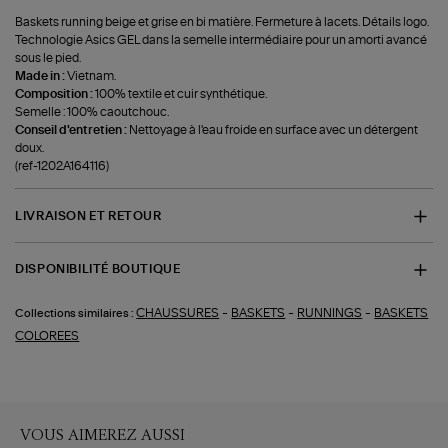
Baskets running beige et grise en bi matière. Fermeture à lacets. Détails logo.
Technologie Asics GEL dans la semelle intermédiaire pour un amorti avancé
sous le pied.
Made in :
Vietnam.
Composition :
100% textile et cuir synthétique.
Semelle : 100% caoutchouc.
Conseil d'entretien :
Nettoyage à l'eau froide en surface avec un détergent
doux.
(ref-1202A164116)
LIVRAISON ET RETOUR
DISPONIBILITÉ BOUTIQUE
-
-
-
CHAUSSURES
BASKETS
RUNNINGS
BASKETS
Collections similaires :
COLOREES
VOUS AIMEREZ AUSSI