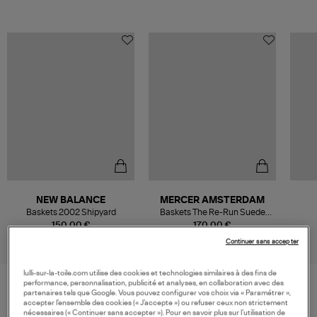
NEW BALANCE
MERCER AMSTERDAM
Baskets 2002 Shipyard
Baskets The Re-Run Suede
Light Sand
150,00 €
170,00 €
Continuer sans accepter
lulli-sur-la-toile.com utilise des cookies et technologies similaires à des fins de
performance, personnalisation, publicité et analyses, en collaboration avec des
partenaires tels que Google. Vous pouvez configurer vos choix via « Paramétrer »,
accepter l’ensemble des cookies (« J’accepte ») ou refuser ceux non strictement
VOS DERNIERS PRODUITS VUS
nécessaires (« Continuer sans accepter »). Pour en savoir plus sur l’utilisation de