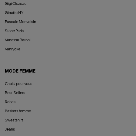
Gigi Clozeau
Ginette NY
Pascale Monvoisin
Stone Paris
Vanessa Baroni
Vanrycke
MODE FEMME
Choisi pour vous
Best-Sellers
Robes
Baskets femme
Sweatshirt
Jeans