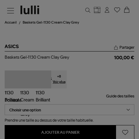
Aller au contenu principal
Accueil
Baskets Gel-1130 Cream Clay Grey
ASICS
Partager
Baskets
Baskets Gel-1130 Cream Clay Grey
100,00 €
Gel-
1130
Cream
Clay
+
8
Grey
Voir plus
Guide des tailles
Pointure
Prendre une taille au dessus de votre taille habituelle.
AJOUTER AU PANIER