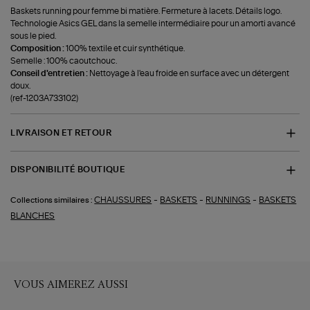
Baskets running pour femme bi matière. Fermeture à lacets. Détails logo.
Technologie Asics GEL dans la semelle intermédiaire pour un amorti avancé
sous le pied.
Composition :
100% textile et cuir synthétique.
Semelle : 100% caoutchouc.
Conseil d'entretien :
Nettoyage à l'eau froide en surface avec un détergent
doux.
(ref-1203A733102)
LIVRAISON ET RETOUR
DISPONIBILITÉ BOUTIQUE
-
-
-
CHAUSSURES
BASKETS
RUNNINGS
BASKETS
Collections similaires :
BLANCHES
VOUS AIMEREZ AUSSI