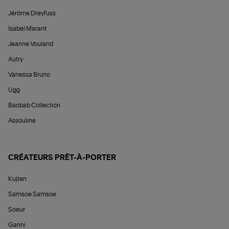
Jérôme Dreyfuss
Isabel Marant
Jeanne Vouland
Autry
Vanessa Bruno
Ugg
Baobab Collection
Assouline
CRÉATEURS PRÊT-À-PORTER
Kujten
Samsoe Samsoe
Soeur
Ganni