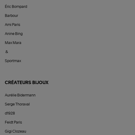
Éric Bompard
Barbour
Ami Paris
Anine Bing
Max Mara
&
Sportmax
CRÉATEURS BIJOUX
Aurélie Bidermann
Serge Thoraval
d1928
Feidt Paris
Gigi Clozeau