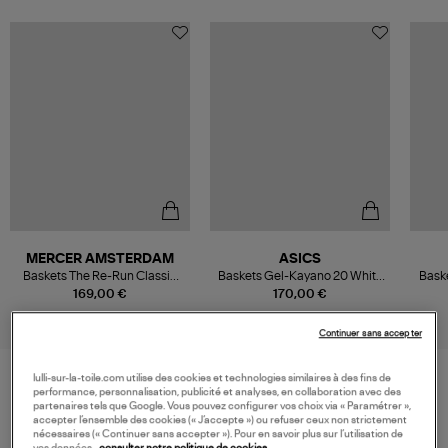
MERCER AMSTERDAM
ASICS
Baskets The Re-Run Classic
Baskets Gel-Kayano 20 White
Bask
White
Pure Silver
169,00 €
170,00 €
Continuer sans accepter
lulli-sur-la-toile.com utilise des cookies et technologies similaires à des fins de
performance, personnalisation, publicité et analyses, en collaboration avec des
VOS DERNIERS PRODUITS VUS
partenaires tels que Google. Vous pouvez configurer vos choix via « Paramétrer »,
accepter l’ensemble des cookies (« J’accepte ») ou refuser ceux non strictement
nécessaires (« Continuer sans accepter »). Pour en savoir plus sur l’utilisation de