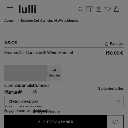
Aller au contenu principal
Accueil
Baskets Gel-Cumulus 16 White Menthol
ASICS
Partager
Baskets
Baskets Gel-Cumulus 16 White Menthol
150,00 €
Gel-
Cumulus
16
White
+
4
Menthol
Voir plus
Guide des tailles
Pointure
Prendre votre taille habituelle.
AJOUTER AU PANIER