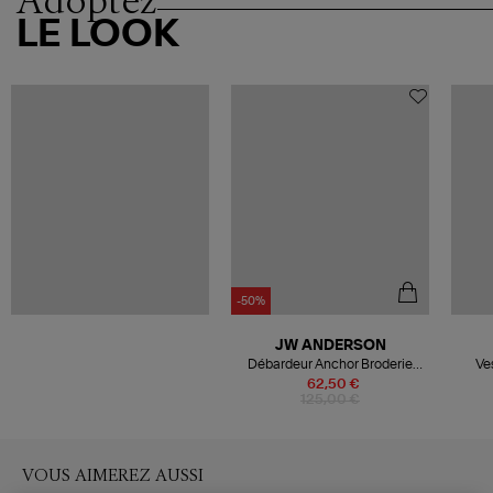
Adoptez
LE LOOK
-50%
JW ANDERSON
Débardeur Anchor Broderie
Ve
Tank White
62,50 €
125,00 €
VOUS AIMEREZ AUSSI