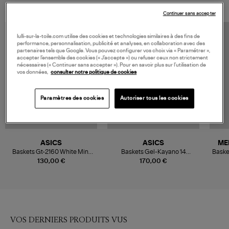
Continuer sans accepter
lulli-sur-la-toile.com utilise des cookies et technologies similaires à des fins de
performance, personnalisation, publicité et analyses, en collaboration avec des
partenaires tels que Google. Vous pouvez configurer vos choix via « Paramétrer »,
accepter l’ensemble des cookies (« J’accepte ») ou refuser ceux non strictement
nécessaires (« Continuer sans accepter »). Pour en savoir plus sur l’utilisation de
vos données,
consulter notre politique de cookies
Paramètres des cookies
Autoriser tous les cookies
ASICS
ASICS
ME
Baskets Gt-2160 White Mint
Baskets Gel-Kayano 14
Baske
Tint
Piedmont Grey Pure Silver
130,00 €
170,00 €
VOS DERNIERS PRODUITS VUS