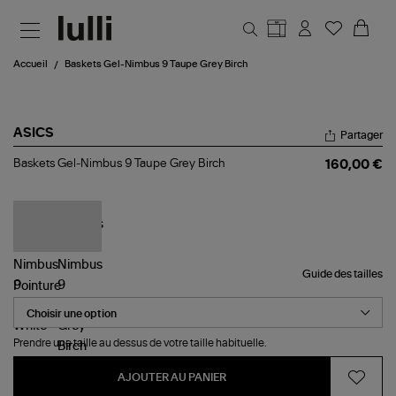
Aller au contenu principal
Accueil
Baskets Gel-Nimbus 9 Taupe Grey Birch
ASICS
Partager
Baskets
Baskets Gel-Nimbus 9 Taupe Grey Birch
160,00 €
Gel-
Nimbus
9
Taupe
Grey
Birch
Guide des tailles
Pointure
Prendre une taille au dessus de votre taille habituelle.
AJOUTER AU PANIER