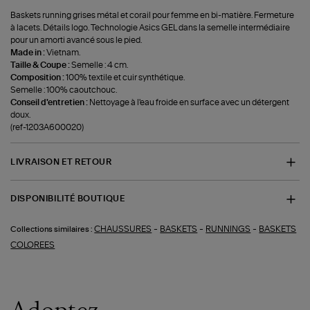
Baskets running grises métal et corail pour femme en bi-matière. Fermeture
à lacets. Détails logo. Technologie Asics GEL dans la semelle intermédiaire
pour un amorti avancé sous le pied.
Made in :
Vietnam.
Taille & Coupe :
Semelle : 4 cm.
Composition :
100% textile et cuir synthétique.
Semelle : 100% caoutchouc.
Conseil d'entretien :
Nettoyage à l'eau froide en surface avec un détergent
doux.
(ref-1203A600020)
LIVRAISON ET RETOUR
DISPONIBILITÉ BOUTIQUE
-
-
-
CHAUSSURES
BASKETS
RUNNINGS
BASKETS
Collections similaires :
COLOREES