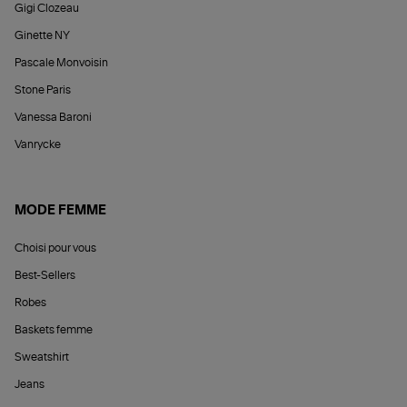
Gigi Clozeau
Ginette NY
Pascale Monvoisin
Stone Paris
Vanessa Baroni
Vanrycke
MODE FEMME
Choisi pour vous
Best-Sellers
Robes
Baskets femme
Sweatshirt
Jeans