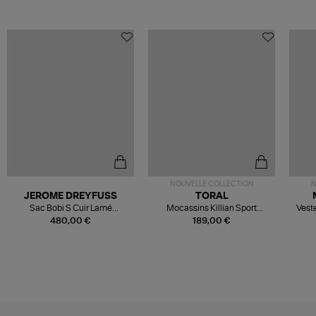
NOUVELLE COLLECTION
N
JEROME DREYFUSS
TORAL
Sac Bobi S Cuir Lamé
Mocassins Killian Sport
Veste
Champagne
Mousse
480,00 €
189,00 €