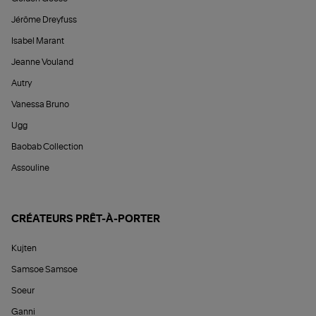
Jérôme Dreyfuss
Isabel Marant
Jeanne Vouland
Autry
Vanessa Bruno
Ugg
Baobab Collection
Assouline
CRÉATEURS PRÊT-À-PORTER
Kujten
Samsoe Samsoe
Soeur
Ganni