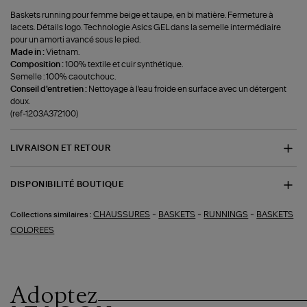
Baskets running pour femme beige et taupe, en bi matière. Fermeture à
lacets. Détails logo. Technologie Asics GEL dans la semelle intermédiaire
pour un amorti avancé sous le pied.
Made in :
Vietnam.
Composition :
100% textile et cuir synthétique.
Semelle : 100% caoutchouc.
Conseil d'entretien :
Nettoyage à l'eau froide en surface avec un détergent
doux.
(ref-1203A372100)
LIVRAISON ET RETOUR
DISPONIBILITÉ BOUTIQUE
-
-
-
CHAUSSURES
BASKETS
RUNNINGS
BASKETS
Collections similaires :
COLOREES
Adoptez