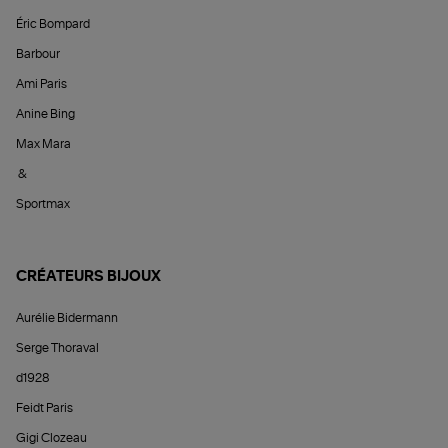
Éric Bompard
Barbour
Ami Paris
Anine Bing
Max Mara
&
Sportmax
CRÉATEURS BIJOUX
Aurélie Bidermann
Serge Thoraval
d1928
Feidt Paris
Gigi Clozeau