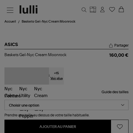
Aller au contenu principal
Accueil
Baskets Gel-Nyc Cream Moonrock
ASICS
Partager
Baskets
Baskets Gel-Nyc Cream Moonrock
160,00 €
Gel-
Nyc
Cream
Moonrock
+
15
Voir plus
Guide des tailles
Pointure
Prendre une taille au dessus de votre taille habituelle.
AJOUTER AU PANIER