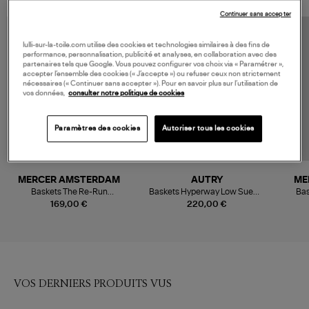
Continuer sans accepter
lulli-sur-la-toile.com utilise des cookies et technologies similaires à des fins de
performance, personnalisation, publicité et analyses, en collaboration avec des
partenaires tels que Google. Vous pouvez configurer vos choix via « Paramétrer »,
accepter l’ensemble des cookies (« J’accepte ») ou refuser ceux non strictement
nécessaires (« Continuer sans accepter »). Pour en savoir plus sur l’utilisation de
vos données,
consulter notre politique de cookies
Paramètres des cookies
Autoriser tous les cookies
MERCER AMSTERDAM
AUTRY
ME
Baskets The Re-Run
Baskets Hyperway Low Sueme
Bas
Champagne Crème
Pon Marshmallow Leo
169,00 €
220,00 €
VOS DERNIERS PRODUITS VUS