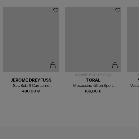
NOUVELLE COLLECTION
N
JEROME DREYFUSS
TORAL
Sac Bobi S Cuir Lamé
Mocassins Killian Sport
Veste
Champagne
Mousse
480,00 €
189,00 €