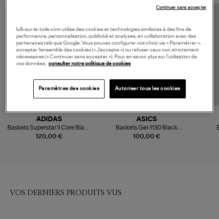
Continuer sans accepter
lulli-sur-la-toile.com utilise des cookies et technologies similaires à des fins de
performance, personnalisation, publicité et analyses, en collaboration avec des
partenaires tels que Google. Vous pouvez configurer vos choix via « Paramétrer »,
accepter l’ensemble des cookies (« J’accepte ») ou refuser ceux non strictement
nécessaires (« Continuer sans accepter »). Pour en savoir plus sur l’utilisation de
vos données,
consulter notre politique de cookies
Paramètres des cookies
Autoriser tous les cookies
ADIDAS
ASICS
Baskets Superstar II Core Black
Baskets Gel-1130 Black
Cloud White Core Black
Graphite Grey
Bl
120,00 €
100,00 €
VOS DERNIERS PRODUITS VUS