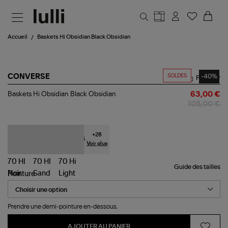
Aller au contenu principal
Accueil
Baskets Hi Obsidian Black Obsidian
SOLDES
-40%
CONVERSE
Partager
Baskets
Baskets Hi Obsidian Black Obsidian
63,00 €
Hi
105,00 €
Obsidian
Black
Obsidian
+
28
Voir plus
Guide des tailles
Pointure
Prendre une demi-pointure en-dessous.
AJOUTER AU PANIER