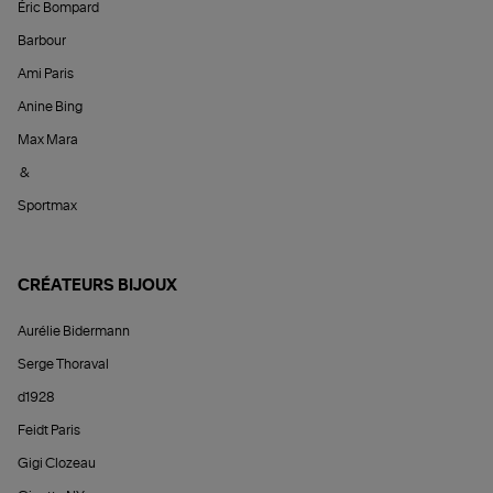
Éric Bompard
Barbour
Ami Paris
Anine Bing
Max Mara
&
Sportmax
CRÉATEURS BIJOUX
Aurélie Bidermann
Serge Thoraval
d1928
Feidt Paris
Gigi Clozeau