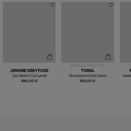
NOUVELLE COLLECTION
N
JEROME DREYFUSS
TORAL
Sac Bobi S Cuir Lamé
Mocassins Killian Sport
Veste
Champagne
Mousse
480,00 €
189,00 €