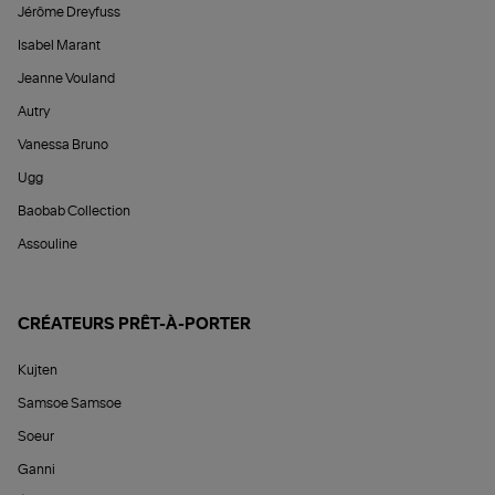
Jérôme Dreyfuss
Isabel Marant
Jeanne Vouland
Autry
Vanessa Bruno
Ugg
Baobab Collection
Assouline
CRÉATEURS PRÊT-À-PORTER
Kujten
Samsoe Samsoe
Soeur
Ganni