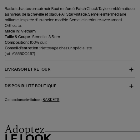
Baskets hautes en cuir noir. Bout renforcé. Patch Chuck Taylor emblématique
au niveau de la cheville et plaque All Star vintage. Semelle intermédiaire
brillante, inspirée d'un ancien modèle. Semelle intérieure avec amorti
OrthoLite.
Made in :
Vietnam.
Taille & Coupe :
Semelle : 3,5 cm.
Composition :
100% cuir.
Conseil d'entretien :
Nettoyage chez un spécialiste.
(ref-A15550C467)
LIVRAISON ET RETOUR
DISPONIBILITÉ BOUTIQUE
BASKETS
Collections similaires :
Adoptez
LE LOOK