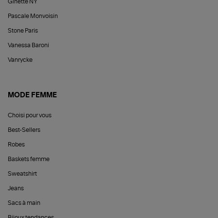
Ginette NY
Pascale Monvoisin
Stone Paris
Vanessa Baroni
Vanrycke
MODE FEMME
Choisi pour vous
Best-Sellers
Robes
Baskets femme
Sweatshirt
Jeans
Sacs à main
Bijoux tendances