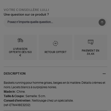
VOTRE CONSEILLÈRE LULLI
Une question sur ce produit ?
LIVRAISON
PAIEMENT EN
OFFERTE DÈS 150
RETOUR OFFERT
3X,4X
€
DESCRIPTION
Baskets running pour homme grises, beiges en bi matière. Détails crèmes et
noirs. Lacets blancs à surpiqûres noires.
Made in :
Chine.
Taille & Coupe :
Semelle : 5 cm.
Conseil d'entretien :
Nettoyage chez un spécialiste.
(ref-ETM418E3202)