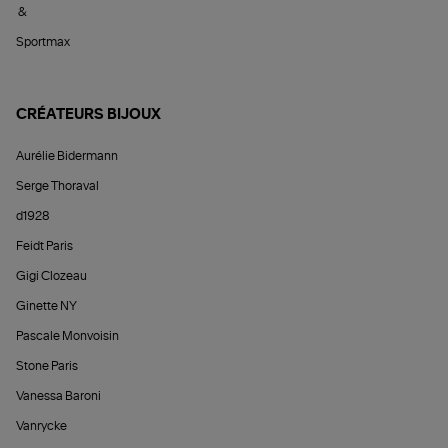
&
Sportmax
CRÉATEURS BIJOUX
Aurélie Bidermann
Serge Thoraval
d1928
Feidt Paris
Gigi Clozeau
Ginette NY
Pascale Monvoisin
Stone Paris
Vanessa Baroni
Vanrycke