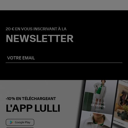
20 € EN VOUS INSCRIVANT À LA
NEWSLETTER
-10% EN TÉLÉCHARGEANT
L'APP LULLI