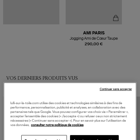
AMI PARIS
Jogging Ami de Cœur Taupe
290,00 €
VOS DERNIERS PRODUITS VUS
Continuer sans accepter
lulli-sur-la-toile.com utilise des cookies et technologies similaires à des fins de
performance, personnalisation, publicité et analyses, en collaboration avec des
partenaires tels que Google. Vous pouvez configurer vos choix via « Paramétrer »,
accepter l’ensemble des cookies (« J’accepte ») ou refuser ceux non strictement
nécessaires (« Continuer sans accepter »). Pour en savoir plus sur l’utilisation de
vos données,
consulter notre politique de cookies