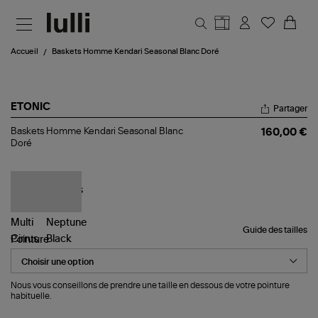
Aller au contenu principal
Accueil
Baskets Homme Kendari Seasonal Blanc Doré
ETONIC
Partager
Baskets
Baskets Homme Kendari Seasonal Blanc
160,00 €
Homme
Doré
Kendari
Seasonal
Blanc
Doré
Guide des tailles
Pointure
Nous vous conseillons de prendre une taille en dessous de votre pointure
habituelle.