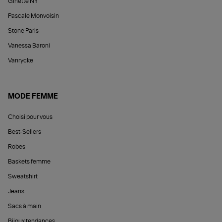
Ginette NY
Pascale Monvoisin
Stone Paris
Vanessa Baroni
Vanrycke
MODE FEMME
Choisi pour vous
Best-Sellers
Robes
Baskets femme
Sweatshirt
Jeans
Sacs à main
Bijoux tendances