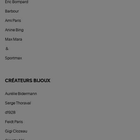
Éric Bompard
Barbour
Ami Paris
Anine Bing
Max Mara
&
Sportmax
CRÉATEURS BIJOUX
Aurélie Bidermann
Serge Thoraval
d1928
Feidt Paris
Gigi Clozeau