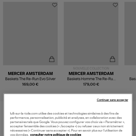
NOUVELLE COLLECTION
MERCER AMSTERDAM
MERCER AMSTERDAM
Baskets The Re-Run Evo Silver
Baskets Homme The Re-Run
Bas
Max Antracite
Low S
169,00 €
179,00 €
Continuer sans accepter
lulli-sur-la-toile.com utilise des cookies et technologies similaires à des fins de
performance, personnalisation, publicité et analyses, en collaboration avec des
VOS DERNIERS PRODUITS VUS
partenaires tels que Google. Vous pouvez configurer vos choix via « Paramétrer »,
accepter l’ensemble des cookies (« J’accepte ») ou refuser ceux non strictement
nécessaires (« Continuer sans accepter »). Pour en savoir plus sur l’utilisation de
vos données,
consulter notre politique de cookies