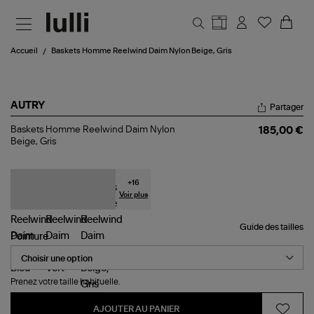
Aller au contenu principal
Accueil
Baskets Homme Reelwind Daim Nylon Beige, Gris
AUTRY
Partager
Baskets
Baskets Homme Reelwind Daim Nylon
185,00 €
Homme
Beige, Gris
Reelwind
Daim
Nylon
Beige,
+
16
Gris
Voir plus
Guide des tailles
Pointure
Prenez votre taille habituelle.
AJOUTER AU PANIER