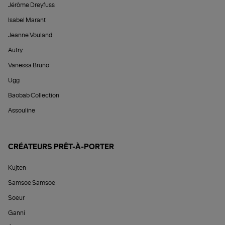
Jérôme Dreyfuss
Isabel Marant
Jeanne Vouland
Autry
Vanessa Bruno
Ugg
Baobab Collection
Assouline
CRÉATEURS PRÊT-À-PORTER
Kujten
Samsoe Samsoe
Soeur
Ganni