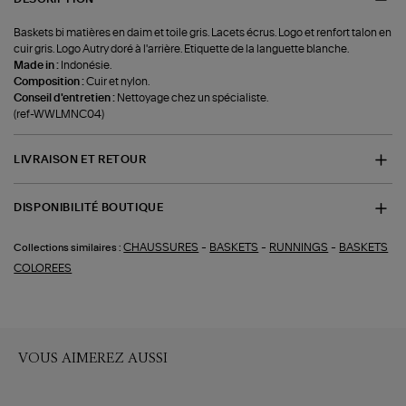
Baskets bi matières en daim et toile gris. Lacets écrus. Logo et renfort talon en
cuir gris. Logo Autry doré à l'arrière. Etiquette de la languette blanche.
Made in :
Indonésie.
Composition :
Cuir et nylon.
Conseil d'entretien :
Nettoyage chez un spécialiste.
(ref-WWLMNC04)
LIVRAISON ET RETOUR
DISPONIBILITÉ BOUTIQUE
-
-
-
CHAUSSURES
BASKETS
RUNNINGS
BASKETS
Collections similaires :
COLOREES
VOUS AIMEREZ AUSSI