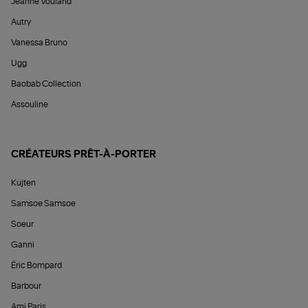
Jeanne Vouland
Autry
Vanessa Bruno
Ugg
Baobab Collection
Assouline
CRÉATEURS PRÊT-À-PORTER
Kujten
Samsoe Samsoe
Soeur
Ganni
Éric Bompard
Barbour
Ami Paris