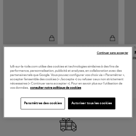
NOUVELLE COLLECTION
N
JEROME DREYFUSS
TORAL
Continuer sans accepter
Sac Bobi S Cuir Lamé
Mocassins Killian Sport
Veste
Champagne
Mousse
480,00 €
189,00 €
lulli-sur-la-toile.com utilise des cookies et technologies similaires à des fins de
performance, personnalisation, publicité et analyses, en collaboration avec des
partenaires tels que Google. Vous pouvez configurer vos choix via « Paramétrer »,
accepter l’ensemble des cookies (« J’accepte ») ou refuser ceux non strictement
nécessaires (« Continuer sans accepter »). Pour en savoir plus sur l’utilisation de
vos données,
consulter notre politique de cookies
Paramètres des cookies
Autoriser tous les cookies