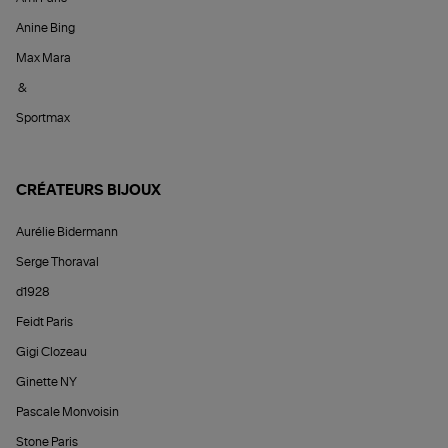
Anine Bing
Max Mara
&
Sportmax
CRÉATEURS BIJOUX
Aurélie Bidermann
Serge Thoraval
d1928
Feidt Paris
Gigi Clozeau
Ginette NY
Pascale Monvoisin
Stone Paris