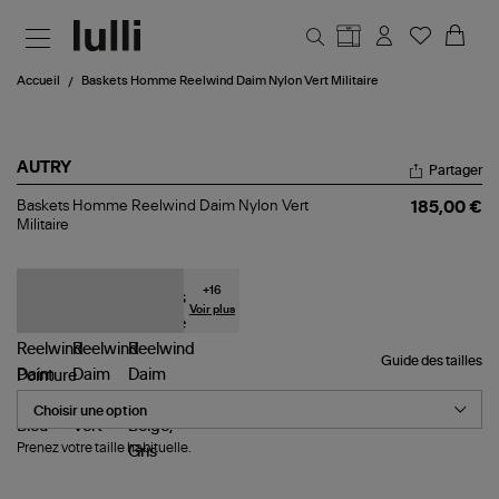
Aller au contenu principal
Accueil
Baskets Homme Reelwind Daim Nylon Vert Militaire
AUTRY
Partager
Baskets
Baskets Homme Reelwind Daim Nylon Vert
185,00 €
Homme
Militaire
Reelwind
Daim
Nylon
Vert
+
16
Militaire
Voir plus
Guide des tailles
Pointure
Prenez votre taille habituelle.