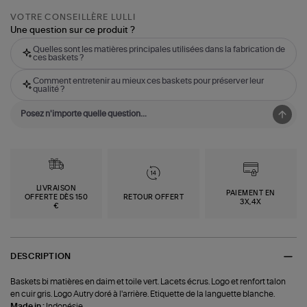
VOTRE CONSEILLÈRE LULLI
Une question sur ce produit ?
Quelles sont les matières principales utilisées dans la fabrication de
ces baskets ?
Comment entretenir au mieux ces baskets pour préserver leur
qualité ?
LIVRAISON
PAIEMENT EN
OFFERTE DÈS 150
RETOUR OFFERT
3X,4X
€
DESCRIPTION
Baskets bi matières en daim et toile vert. Lacets écrus. Logo et renfort talon
en cuir gris. Logo Autry doré à l'arrière. Etiquette de la languette blanche.
Made in :
Indonésie.