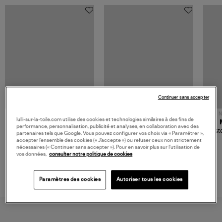
Continuer sans accepter
NOUVELLE COLLECTION
N
lulli-sur-la-toile.com utilise des cookies et technologies similaires à des fins de
JEROME DREYFUSS
TORAL
performance, personnalisation, publicité et analyses, en collaboration avec des
Sac Bobi S Cuir Lamé
Mocassins Killian Sport
Veste
partenaires tels que Google. Vous pouvez configurer vos choix via « Paramétrer »,
Champagne
Mousse
480,00 €
189,00 €
accepter l’ensemble des cookies (« J’accepte ») ou refuser ceux non strictement
nécessaires (« Continuer sans accepter »). Pour en savoir plus sur l’utilisation de
vos données,
consulter notre politique de cookies
Paramètres des cookies
Autoriser tous les cookies