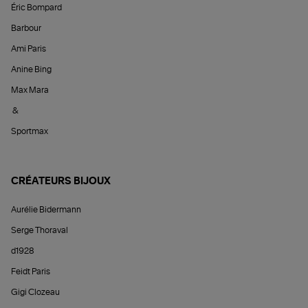
Éric Bompard
Barbour
Ami Paris
Anine Bing
Max Mara
&
Sportmax
CRÉATEURS BIJOUX
Aurélie Bidermann
Serge Thoraval
d1928
Feidt Paris
Gigi Clozeau