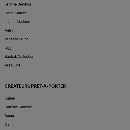
Jérôme Dreyfuss
Isabel Marant
Jeanne Vouland
Autry
Vanessa Bruno
Ugg
Baobab Collection
Assouline
CRÉATEURS PRÊT-À-PORTER
Kujten
Samsoe Samsoe
Soeur
Ganni