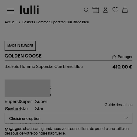
Aller au contenu principal
Accueil
Baskets Homme Superstar Cuir Blanc Bleu
MADE IN EUROPE
GOLDEN GOOSE
Partager
Baskets
Baskets Homme Superstar Cuir Blanc Bleu
410,00 €
Homme
Superstar
Cuir
Blanc
Bleu
Guide des tailles
Pointure
La marque chaussant grand, nous vous conseillons de prendre une taille en
dessous de votre pointure habituelle.