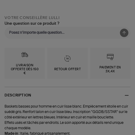
VOTRE CONSEILLÈRE LULLI
Une question sur ce produit ?
LIVRAISON
PAIEMENT EN
OFFERTE DÈS 150
RETOUR OFFERT
3X,4X
€
DESCRIPTION
Baskets basses pour homme en cuir lisse blanc. Empiècement étoile en cuir
suédé gris. Renfort talon en cuir lisse bleu. Inscription "GGDB/SSTAR" sur le
côté extérieur en lettres bleues. Intérieur en cuir et maille bouclette.
Effets usés et tâchés par endroits. Le soin apporté aux détails rend unique
chaque modèle.
Made in :
Italie, fabriqué artisanalement.