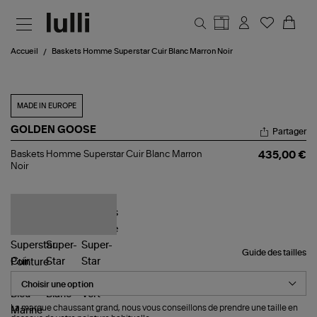
Aller au contenu principal
Accueil
Baskets Homme Superstar Cuir Blanc Marron Noir
MADE IN EUROPE
GOLDEN GOOSE
Partager
Baskets
Baskets Homme Superstar Cuir Blanc Marron
435,00 €
Homme
Noir
Superstar
Cuir
Blanc
Marron
Noir
Guide des tailles
Pointure
La marque chaussant grand, nous vous conseillons de prendre une taille en