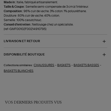
Made in :
Italie, fabriqué artisanalement.
Taille & Coupe :
Semelle semi-compensée de 3 cm à l'intérieur.
Composition :
96% cuir de vache. 3% coton. 1% polyuréthane.
Doublure : 60% cuir de vache. 40% coton.
Semelle : 100% caoutchouc.
Conseil d'entretien :
Nettoyage chez un spécialiste.
(ref-GMF00102F00214910795)
LIVRAISON ET RETOUR
DISPONIBILITÉ BOUTIQUE
-
-
-
CHAUSSURES
BASKETS
BASKETS BASSES
Collections similaires :
BASKETS BLANCHES
VOS DERNIERS PRODUITS VUS