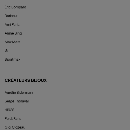
Éric Bompard
Barbour
Ami Paris
Anine Bing
Max Mara
&
Sportmax
CRÉATEURS BIJOUX
Aurélie Bidermann
Serge Thoraval
d1928
Feidt Paris
Gigi Clozeau