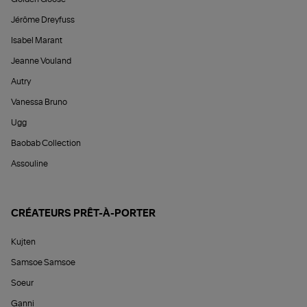
Jérôme Dreyfuss
Isabel Marant
Jeanne Vouland
Autry
Vanessa Bruno
Ugg
Baobab Collection
Assouline
CRÉATEURS PRÊT-À-PORTER
Kujten
Samsoe Samsoe
Soeur
Ganni