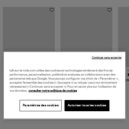
Continuer sans accepter
NOUVELLE COLLECTION
N
lulli-sur-la-toile.com utilise des cookies et technologies similaires à des fins de
performance, personnalisation, publicité et analyses, en collaboration avec des
JEROME DREYFUSS
TORAL
partenaires tels que Google. Vous pouvez configurer vos choix via « Paramétrer »,
Sac Bobi S Cuir Lamé
Mocassins Killian Sport
Veste
accepter l’ensemble des cookies (« J’accepte ») ou refuser ceux non strictement
Champagne
Mousse
480,00 €
189,00 €
nécessaires (« Continuer sans accepter »). Pour en savoir plus sur l’utilisation de
vos données,
consulter notre politique de cookies
Paramètres des cookies
Autoriser tous les cookies