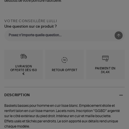
dessous de votre pointure habituelle.
VOTRE CONSEILLÈRE LULLI
Une question sur ce produit ?
LIVRAISON
PAIEMENT EN
OFFERTE DÈS 150
RETOUR OFFERT
3X,4X
€
DESCRIPTION
Baskets basses pour homme en cuir lisse blanc. Empiècement étoile et
renfort talon en cuir lisse marron. Lacets noirs. Inscription "GGBD" argenté
sur le côté extérieur du pied droit. Intérieur en cuir et maille bouclette.
Effets usés et tâchés par endroits. Le soin apporté aux détails rend unique
chaque modèle.