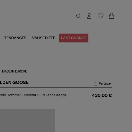
TENDANCES
VALISE D'ÉTÉ
LAST CHANCE
MADE IN EUROPE
LDEN GOOSE
Partager
kets
ets Homme Superstar Cuir Blanc Orange
435,00 €
mme
erstar
r
nc
ange