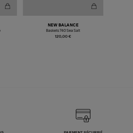
NEW BALANCE
e
Baskets 740 Sea Salt
Veste
120,00 €
3/5
PAIEMENT SÉCURISÉ