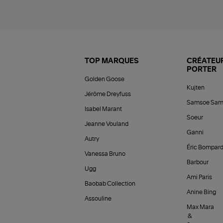
TOP MARQUES
CRÉATEUR
PORTER
Golden Goose
Kujten
Jérôme Dreyfuss
Samsoe Sam
Isabel Marant
Soeur
Jeanne Vouland
Ganni
Autry
Éric Bompar
Vanessa Bruno
Barbour
Ugg
Ami Paris
Baobab Collection
Anine Bing
Assouline
Max Mara
&