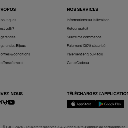
PROPOS
NOS SERVICES
 boutiques
Informations sur la livraison
est Lulli ?
Retour gratuit
 garanties
Suivre ma commande
 garanties Bijoux
Paiement 100% sécurisé
 offres & conditions
Paiement en 3 ou 4 fois
offres d'emploi
Carte Cadeau
IVEZ-NOUS
TÉLÉCHARGEZ L'APPLICATIO
© LULLI 2025 - Tous droits réservés -CGV-Plan du site-Politique de confidentialité