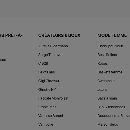
S PRÊT-À-
CRÉATEURS BIJOUX
MODE FEMME
Aurélie Bidermann
Choisi pour vous
Serge Thoraval
Best-Sellers
soe
d1928
Robes
Feidt Paris
Baskets femme
Gigi Clozeau
Sweatshirt
d
Ginette NY
Jeans
Pascale Monvoisin
Sacs à main
Stone Paris
Bijoux tendances
Vanessa Baroni
Doudounes et Parka
Vanrycke
Maison déco