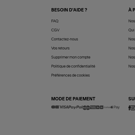
BESOIN D'AIDE ?
À 
FAQ
Nos
CGV
Qui 
Contactez-nous
Nos
Vos retours
Nos
Supprimer mon compte
Nos
Politique de confidentialité
Nos 
Préférences de cookies
MODE DE PAIEMENT
SU