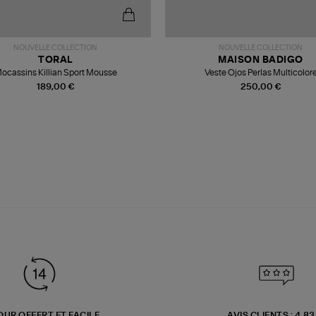
NOUVELLE COLLECTION
NOUVELLE COLLECTION
TORAL
MAISON BADIGO
ocassins Killian Sport Mousse
Veste Ojos Perlas Multicolor
189,00 €
250,00 €
OUR OFFERT ET FACILE
AVIS CLIENTS : 4.8