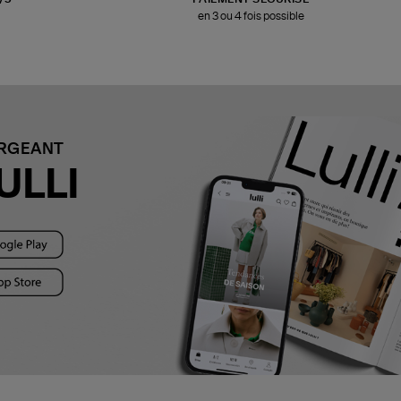
en 3 ou 4 fois possible
ARGEANT
ULLI