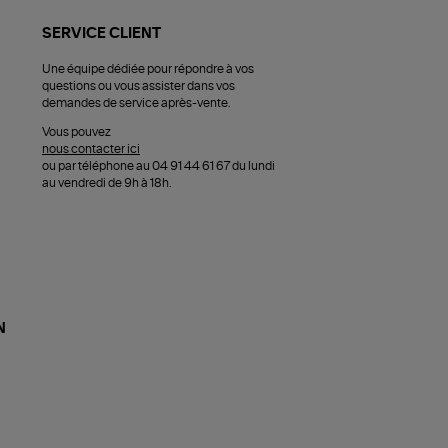
SERVICE CLIENT
Une équipe dédiée pour répondre à vos
questions ou vous assister dans vos
demandes de service après-vente.
Vous pouvez
nous contacter ici
ou par téléphone au 04 91 44 61 67 du lundi
au vendredi de 9h à 18h.
N