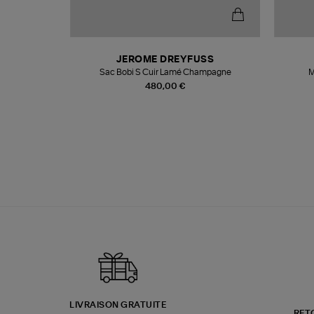
N
JEROME DREYFUSS
te
Sac Bobi S Cuir Lamé Champagne
M
480,00 €
LIVRAISON GRATUITE
RET