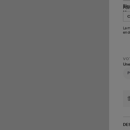
Poi
La m
en d
VOT
Une
DE