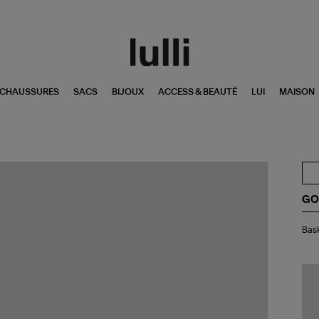
CHAUSSURES
SACS
BIJOUX
ACCESS & BEAUTÉ
LUI
MAISON
GO
Bas
Bask
Ho
Sup
Cui
Bla
Or