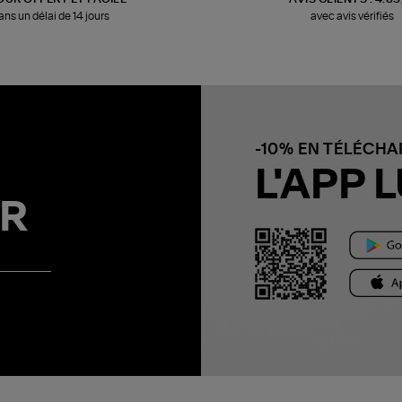
ans un délai de 14 jours
avec avis vérifiés
-10% EN TÉLÉCH
L'APP L
R