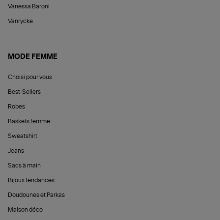
Vanessa Baroni
Vanrycke
MODE FEMME
Choisi pour vous
Best-Sellers
Robes
Baskets femme
Sweatshirt
Jeans
Sacs à main
Bijoux tendances
Doudounes et Parkas
Maison déco