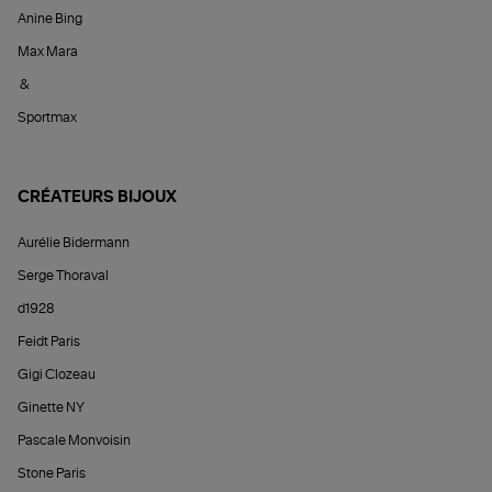
Anine Bing
Max Mara
&
Sportmax
CRÉATEURS BIJOUX
Aurélie Bidermann
Serge Thoraval
d1928
Feidt Paris
Gigi Clozeau
Ginette NY
Pascale Monvoisin
Stone Paris