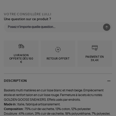
VOTRE CONSEILLÈRE LULLI
Une question sur ce produit ?
LIVRAISON
PAIEMENT EN
OFFERTE DÈS 150
RETOUR OFFERT
3X,4X
€
DESCRIPTION
Baskets multi matières en cuir lisse blanc et mesh beige. Empiècement
étoile et renfort talon en cuir lisse rouge. Fermeture à lacets écru notés
GOLDEN GOOSE SNEAKERS. Effets usés par endroits.
Made in :
Italie, fabriqué artisanalement.
Composition :
75% cuir de vachette, 13% coton, 12% polyester.
Doublure : 41% coton, 31% cuir de vachette, 18% polyuréthane, 7% polyester,