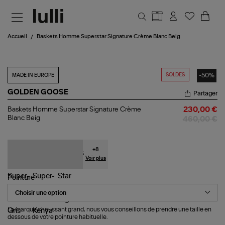
Aller au contenu principal
Accueil
Baskets Homme Superstar Signature Crème Blanc Beig
SOLDES
-50%
MADE IN EUROPE
GOLDEN GOOSE
Partager
Baskets
Baskets Homme Superstar Signature Crème
230,00 €
Homme
Blanc Beig
460,00 €
Superstar
Signature
Crème
Blanc
+
8
Beig
Voir plus
Pointure
La marque chaussant grand, nous vous conseillons de prendre une taille en
dessous de votre pointure habituelle.