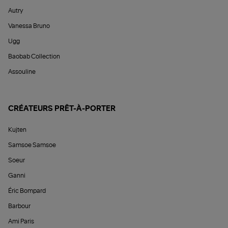
Autry
Vanessa Bruno
Ugg
Baobab Collection
Assouline
CRÉATEURS PRÊT-À-PORTER
Kujten
Samsoe Samsoe
Soeur
Ganni
Éric Bompard
Barbour
Ami Paris