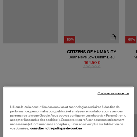
-50%
-60%
CITIZENS OF HUMANITY
Jean Neve Low Denim Bleu
M
164,50 €
329,00 €
Continuer sans accepter
VOS DERNIERS PRODUITS VUS
lulli-sur-la-toile.com utilise des cookies et technologies similaires à des fins de
performance, personnalisation, publicité et analyses, en collaboration avec des
partenaires tels que Google. Vous pouvez configurer vos choix via « Paramétrer »,
accepter l’ensemble des cookies (« J’accepte ») ou refuser ceux non strictement
nécessaires (« Continuer sans accepter »). Pour en savoir plus sur l’utilisation de
vos données,
consulter notre politique de cookies