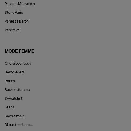
Pascale Monvoisin
Stone Paris
Vanessa Baroni
Vanrycke
MODE FEMME
Choisi pour vous
Best-Sellers
Robes
Baskets femme
Sweatshirt
Jeans
Sacs à main
Bijoux tendances