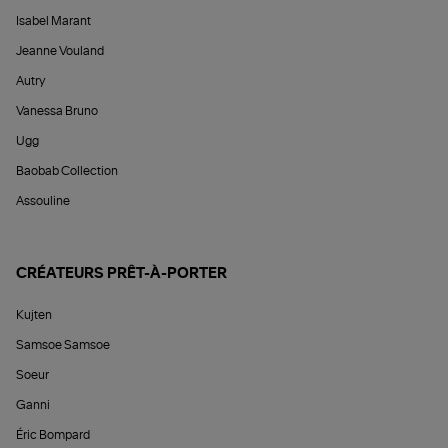
Isabel Marant
Jeanne Vouland
Autry
Vanessa Bruno
Ugg
Baobab Collection
Assouline
CRÉATEURS PRÊT-À-PORTER
Kujten
Samsoe Samsoe
Soeur
Ganni
Éric Bompard