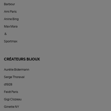
Barbour
Ami Paris
Anine Bing
Max Mara
&
Sportmax
CRÉATEURS BIJOUX
Aurélie Bidermann
Serge Thoraval
d1928
Feidt Paris
Gigi Clozeau
Ginette NY