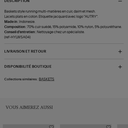
DESCRIPTION
Baskets style running multi-matières en cuir, daim et mesh.
Lacets plats en coton. Etiquette jacquard avec logo "AUTRY".
Made in :
Indonesie.
Composition :
70% cuir suédé, 15% polyamide, 10% nylon, 5% polyuréthane.
Conseil d'entretien :
Nettoyage chez un spécialiste.
(ref-HYLWSA04)
LIVRAISON ET RETOUR
DISPONIBILITÉ BOUTIQUE
BASKETS
Collections similaires :
VOUS AIMEREZ AUSSI