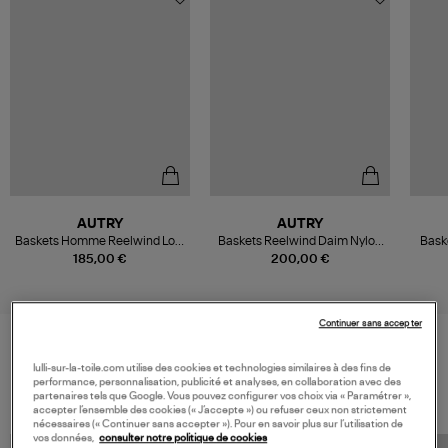
AUTRY
AUTRY
Baskets Homme Reelwind Low
Baskets Reelwind Daim Nylon
Bask
Suede Net White Black
Beige, Gris, Rose
185,00 €
200,00 €
Continuer sans accepter
lulli-sur-la-toile.com utilise des cookies et technologies similaires à des fins de
VOS DERNIERS PRODUITS VUS
performance, personnalisation, publicité et analyses, en collaboration avec des
partenaires tels que Google. Vous pouvez configurer vos choix via « Paramétrer »,
accepter l’ensemble des cookies (« J’accepte ») ou refuser ceux non strictement
nécessaires (« Continuer sans accepter »). Pour en savoir plus sur l’utilisation de
vos données,
consulter notre politique de cookies