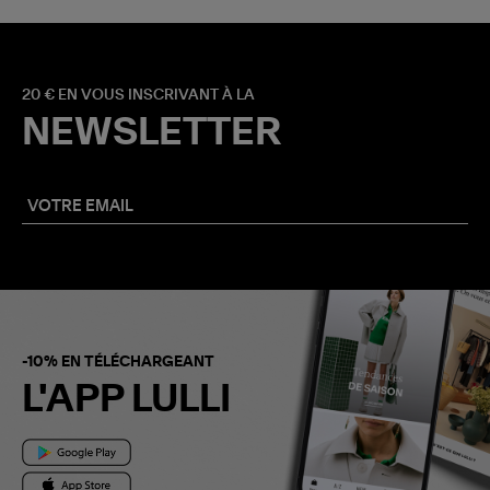
20 € EN VOUS INSCRIVANT À LA
NEWSLETTER
-10% EN TÉLÉCHARGEANT
L'APP LULLI