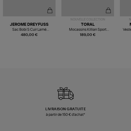
NOUVELLE COLLECTION
N
JEROME DREYFUSS
TORAL
Sac Bobi S Cuir Lamé
Mocassins Killian Sport
Veste
Champagne
Mousse
480,00 €
189,00 €
LIVRAISON GRATUITE
à partir de 150 € d'achat*