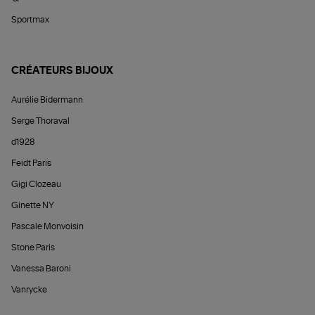
Sportmax
CRÉATEURS BIJOUX
Aurélie Bidermann
Serge Thoraval
d1928
Feidt Paris
Gigi Clozeau
Ginette NY
Pascale Monvoisin
Stone Paris
Vanessa Baroni
Vanrycke