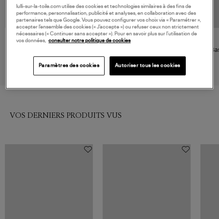
lulli-sur-la-toile.com utilise des cookies et technologies similaires à des fins de
performance, personnalisation, publicité et analyses, en collaboration avec des
partenaires tels que Google. Vous pouvez configurer vos choix via « Paramétrer »,
accepter l’ensemble des cookies (« J’accepte ») ou refuser ceux non strictement
nécessaires (« Continuer sans accepter »). Pour en savoir plus sur l’utilisation de
vos données,
consulter notre politique de cookies
NEW BALANCE
NEW BALANCE
Baskets 471 Angora
Baskets 2002 Shipyard
Ba
100,00 €
150,00 €
Paramètres des cookies
Autoriser tous les cookies
VOS DERNIERS PRODUITS VUS