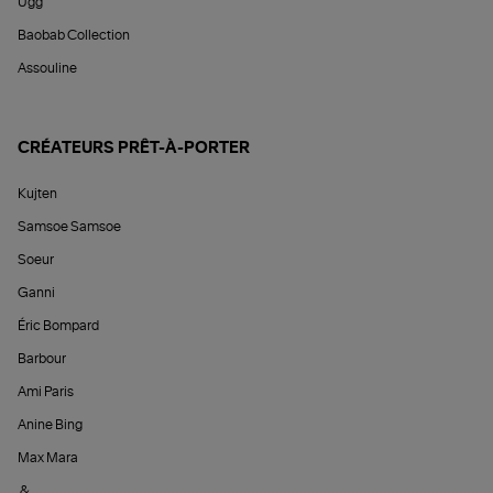
Ugg
Baobab Collection
Assouline
CRÉATEURS PRÊT-À-PORTER
Kujten
Samsoe Samsoe
Soeur
Ganni
Éric Bompard
Barbour
Ami Paris
Anine Bing
Max Mara
&