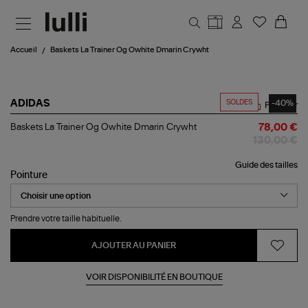
Aller au contenu principal
Accueil
Baskets La Trainer Og Owhite Dmarin Crywht
SOLDES
-40%
ADIDAS
Partager
Baskets
Baskets La Trainer Og Owhite Dmarin Crywht
78,00 €
La
130,00 €
Trainer
Og
Guide des tailles
Owhite
Pointure
Dmarin
Crywht
Prendre votre taille habituelle.
AJOUTER AU PANIER
VOIR DISPONIBILITÉ EN BOUTIQUE