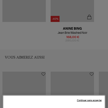
-40%
ANINE BING
Jean Brie Washed Noir
168,00 €
280,00 €
VOUS AIMEREZ AUSSI
Continuer sans accepter